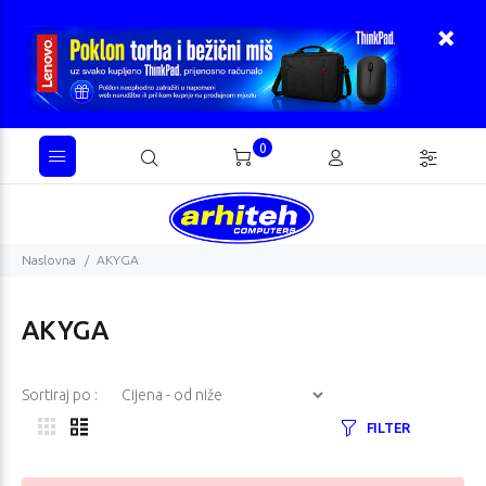
0
Naslovna
AKYGA
AKYGA
Sortiraj po :
FILTER