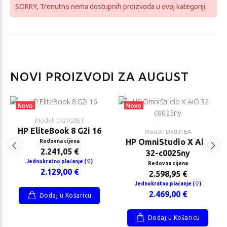
SORRY
, Trenutno nema dostupnih proizvoda u ovoj kategoriji.
liteBook 8
HP EliteBook 6
NOVI PROIZVODI ZA AUGUST
16
G2i 14
na cijena
Redovna cijena
5,26 €
2.041,05 €
Novo
Novo
okratno
Jednokratno
Model: DG1G0ET
nje (
)
plaćanje (
)
HP EliteBook 8 G2i 16
Model: DX9J1EA
9,00 €
1.939,00 €
HP OmniStudio X AiO
Redovna cijena
2.241,05 €
32-c0025ny
Jednokratno plaćanje (
)
Redovna cijena
2.129,00 €
2.598,95 €
Jednokratno plaćanje (
)
2.469,00 €
Dodaj u Košaricu
i Buds 6
Lenovo ThinkBook
Dodaj u Košaricu
ve
16 G9 IRL