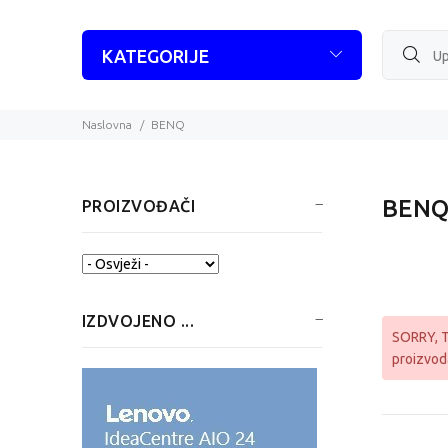
KATEGORIJE
Naslovna
BENQ
BEN
PROIZVOĐAČI
Izaberite ...
IZDVOJENO ...
SORRY
,
proizvoda