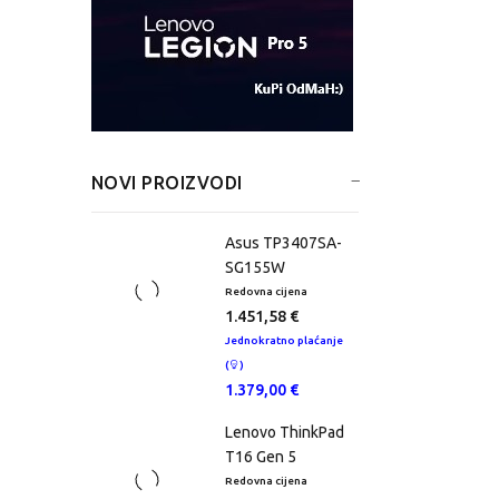
NOVI PROIZVODI
Asus TP3407SA-
SG155W
Redovna cijena
1.451,58 €
Jednokratno plaćanje
(
)
1.379,00 €
Lenovo ThinkPad
T16 Gen 5
Redovna cijena