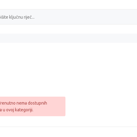
Q
 Trenutno nema dostupnih
 u ovoj kategoriji.