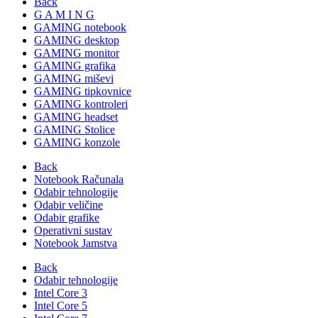
Back
G A M I N G
GAMING notebook
GAMING desktop
GAMING monitor
GAMING grafika
GAMING miševi
GAMING tipkovnice
GAMING kontroleri
GAMING headset
GAMING Stolice
GAMING konzole
Back
Notebook Računala
Odabir tehnologije
Odabir veličine
Odabir grafike
Operativni sustav
Notebook Jamstva
Back
Odabir tehnologije
Intel Core 3
Intel Core 5