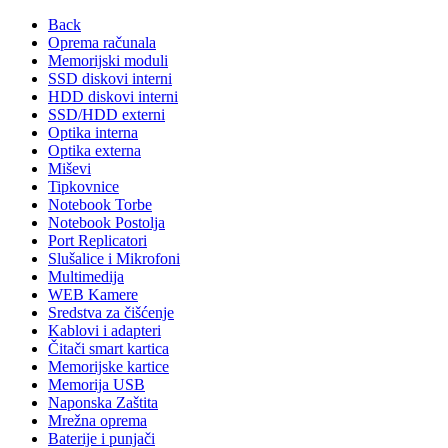
Back
Oprema računala
Memorijski moduli
SSD diskovi interni
HDD diskovi interni
SSD/HDD externi
Optika interna
Optika externa
Miševi
Tipkovnice
Notebook Torbe
Notebook Postolja
Port Replicatori
Slušalice i Mikrofoni
Multimedija
WEB Kamere
Sredstva za čišćenje
Kablovi i adapteri
Čitači smart kartica
Memorijske kartice
Memorija USB
Naponska Zaštita
Mrežna oprema
Baterije i punjači