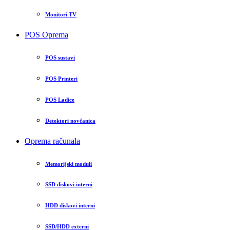
Monitori TV
POS Oprema
POS sustavi
POS Printeri
POS Ladice
Detektori novčanica
Oprema računala
Memorijski moduli
SSD diskovi interni
HDD diskovi interni
SSD/HDD externi