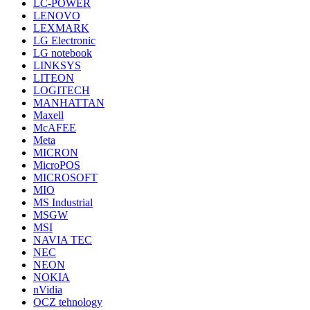
LC-POWER
LENOVO
LEXMARK
LG Electronic
LG notebook
LINKSYS
LITEON
LOGITECH
MANHATTAN
Maxell
McAFEE
Meta
MICRON
MicroPOS
MICROSOFT
MIO
MS Industrial
MSGW
MSI
NAVIA TEC
NEC
NEON
NOKIA
nVidia
OCZ tehnology