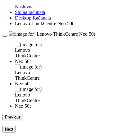
Naslovna
Stolna računala
Desktop Računala
Lenovo ThinkCentre Neo 50t
Previous
Next