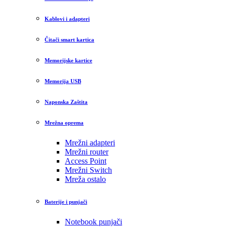
Kablovi i adapteri
Čitači smart kartica
Memorijske kartice
Memorija USB
Naponska Zaštita
Mrežna oprema
Mrežni adapteri
Mrežni router
Access Point
Mrežni Switch
Mreža ostalo
Baterije i punjači
Notebook punjači