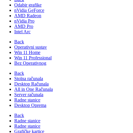
Odabir grafike
nVidia GeForce
AMD Radeon
nVidia Pro
AMD Pro
Intel Arc
Back
Operativni sustav
Win 11 Home
Win 11 Professional
Bez Operativnog
Back
Stolna računala
Desktop Računala
All in One Računala
Server računala
Radne stanice
Desktop Oprema
Back
Radne stanice
Radne stanice
Grafičke kartice