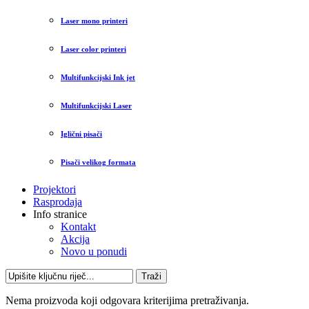
Laser mono printeri
Laser color printeri
Multifunkcijski Ink jet
Multifunkcijski Laser
Iglični pisači
Pisači velikog formata
Projektori
Rasprodaja
Info stranice
Kontakt
Akcija
Novo u ponudi
Traži
Nema proizvoda koji odgovara kriterijima pretraživanja.