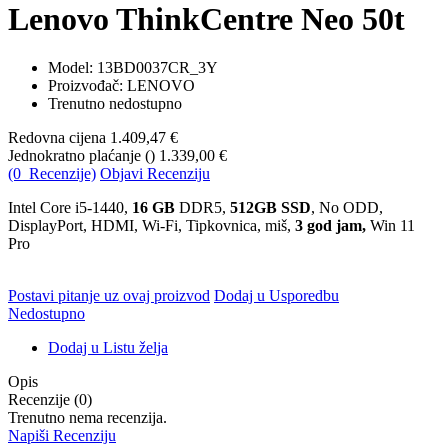
Lenovo ThinkCentre Neo 50t
Model:
13BD0037CR_3Y
Proizvođač: LENOVO
Trenutno nedostupno
Redovna cijena
1.409,47 €
Jednokratno plaćanje (
)
1.339,00 €
(0 Recenzije)
Objavi Recenziju
Intel Core i5-1440,
16 GB
DDR5,
512GB SSD
, No ODD,
DisplayPort, HDMI, Wi-Fi, Tipkovnica, miš,
3 god jam,
Win 11
Pro
Postavi pitanje uz ovaj proizvod
Dodaj u Usporedbu
Nedostupno
Dodaj u Listu želja
Opis
Recenzije (0)
Trenutno nema recenzija.
Napiši Recenziju