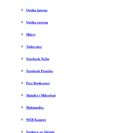
Optika interna
Optika externa
Miševi
Tipkovnice
Notebook Torbe
Notebook Postolja
Port Replicatori
Slušalice i Mikrofoni
Multimedija
WEB Kamere
Sredstva za čišćenje