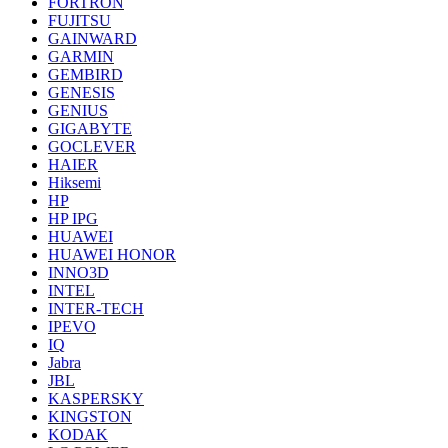
FORTRON
FUJITSU
GAINWARD
GARMIN
GEMBIRD
GENESIS
GENIUS
GIGABYTE
GOCLEVER
HAIER
Hiksemi
HP
HP IPG
HUAWEI
HUAWEI HONOR
INNO3D
INTEL
INTER-TECH
IPEVO
IQ
Jabra
JBL
KASPERSKY
KINGSTON
KODAK