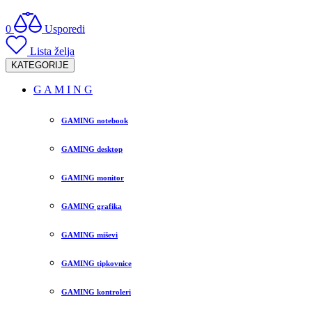
0
Usporedi
Lista želja
KATEGORIJE
G A M I N G
GAMING notebook
GAMING desktop
GAMING monitor
GAMING grafika
GAMING miševi
GAMING tipkovnice
GAMING kontroleri