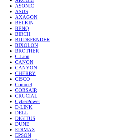
ARCOM
ASONIC
ASUS
AXAGON
BELKIN
BENQ
BIRCH
BITDEFENDER
BIXOLON
BROTHER
C-Lion
CANON
CANYON
CHERRY
CISCO
Commel
CORSAIR
CRUCIAL
CyberPower
D-LINK
DELL
DIGITUS
DUNE
EDIMAX
EPSON