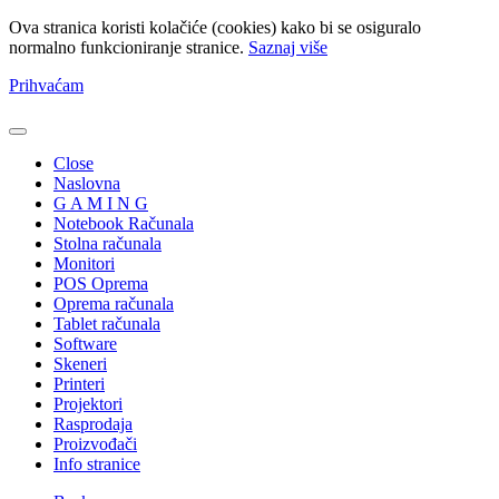
Ova stranica koristi kolačiće (cookies) kako bi se osiguralo
normalno funkcioniranje stranice.
Saznaj više
Prihvaćam
Close
Naslovna
G A M I N G
Notebook Računala
Stolna računala
Monitori
POS Oprema
Oprema računala
Tablet računala
Software
Skeneri
Printeri
Projektori
Rasprodaja
Proizvođači
Info stranice