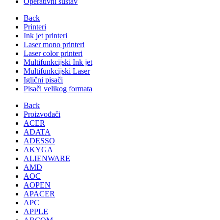
Operativni sustav
Back
Printeri
Ink jet printeri
Laser mono printeri
Laser color printeri
Multifunkcijski Ink jet
Multifunkcijski Laser
Iglični pisači
Pisači velikog formata
Back
Proizvođači
ACER
ADATA
ADESSO
AKYGA
ALIENWARE
AMD
AOC
AOPEN
APACER
APC
APPLE