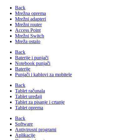
Back
Mrežna oprema
Mrežni adapteri
Mrežni router
Access Point
Mrežni Switch
Mreža ostalo
Back
Baterije i punjači
Notebook punjači
Baterije
Punjači i kablovi za mobitele
Back
Tablet računala
Tablet uređaji
Tablet za pisanje i crtanje
Tablet oprema
Back
Software
Antivirusni programi
Aplikacije