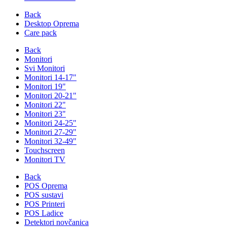
Back
Desktop Oprema
Care pack
Back
Monitori
Svi Monitori
Monitori 14-17"
Monitori 19"
Monitori 20-21"
Monitori 22"
Monitori 23"
Monitori 24-25"
Monitori 27-29"
Monitori 32-49"
Touchscreen
Monitori TV
Back
POS Oprema
POS sustavi
POS Printeri
POS Ladice
Detektori novčanica