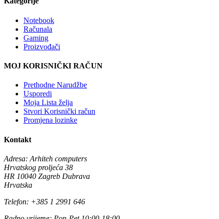
Kategorije
Notebook
Računala
Gaming
Proizvođači
MOJ KORISNIČKI RAČUN
Prethodne Narudžbe
Usporedi
Moja Lista želja
Stvori Korisnički račun
Promjena lozinke
Kontakt
Adresa:
Arhiteh computers
Hrvatskog proljeća 38
HR 10040 Zagreb Dubrava
Hrvatska
Telefon:
+385 1 2991 646
Radno vrijeme:
Pon-Pet 10:00-18:00