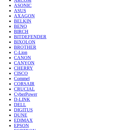
ARCOM
ASONIC
ASUS
AXAGON
BELKIN
BENQ
BIRCH
BITDEFENDER
BIXOLON
BROTHER
C-Lion
CANON
CANYON
CHERRY
CISCO
Commel
CORSAIR
CRUCIAL
CyberPower
D-LINK
DELL
DIGITUS
DUNE
EDIMAX
EPSON