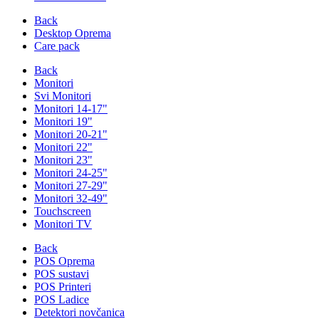
Back
Desktop Oprema
Care pack
Back
Monitori
Svi Monitori
Monitori 14-17"
Monitori 19"
Monitori 20-21"
Monitori 22"
Monitori 23"
Monitori 24-25"
Monitori 27-29"
Monitori 32-49"
Touchscreen
Monitori TV
Back
POS Oprema
POS sustavi
POS Printeri
POS Ladice
Detektori novčanica