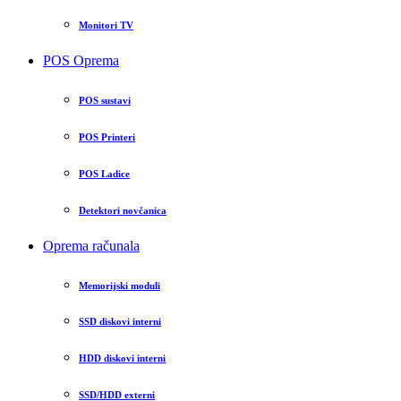
Monitori TV
POS Oprema
POS sustavi
POS Printeri
POS Ladice
Detektori novčanica
Oprema računala
Memorijski moduli
SSD diskovi interni
HDD diskovi interni
SSD/HDD externi