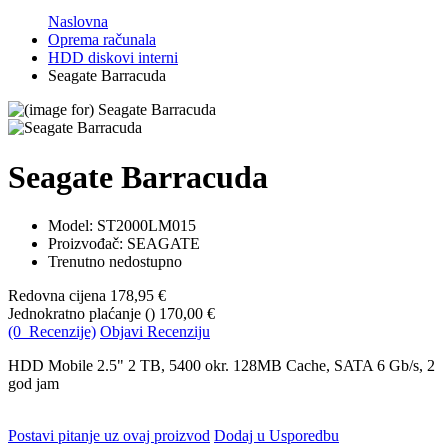
Naslovna
Oprema računala
HDD diskovi interni
Seagate Barracuda
Seagate Barracuda
Model:
ST2000LM015
Proizvođač: SEAGATE
Trenutno nedostupno
Redovna cijena
178,95 €
Jednokratno plaćanje (
)
170,00 €
(0 Recenzije)
Objavi Recenziju
HDD Mobile 2.5" 2 TB, 5400 okr. 128MB Cache, SATA 6 Gb/s, 2
god jam
Postavi pitanje uz ovaj proizvod
Dodaj u Usporedbu