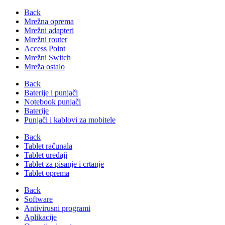
Back
Mrežna oprema
Mrežni adapteri
Mrežni router
Access Point
Mrežni Switch
Mreža ostalo
Back
Baterije i punjači
Notebook punjači
Baterije
Punjači i kablovi za mobitele
Back
Tablet računala
Tablet uređaji
Tablet za pisanje i crtanje
Tablet oprema
Back
Software
Antivirusni programi
Aplikacije