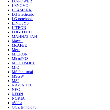
LC-POWER
LENOVO
LEXMARK
LG Electronic
LG notebook
LINKSYS
LITEON
LOGITECH
MANHATTAN
Maxell
McAFEE
Meta
MICRON
MicroPOS
MICROSOFT
MIO
MS Industrial
MSGW
MSI
NAVIA TEC
NEC
NEON
NOKIA
nVidia
OCZ tehnology