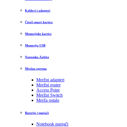
Kablovi i adapteri
Čitači smart kartica
Memorijske kartice
Memorija USB
Naponska Zaštita
Mrežna oprema
Mrežni adapteri
Mrežni router
Access Point
Mrežni Switch
Mreža ostalo
Baterije i punjači
Notebook punjači