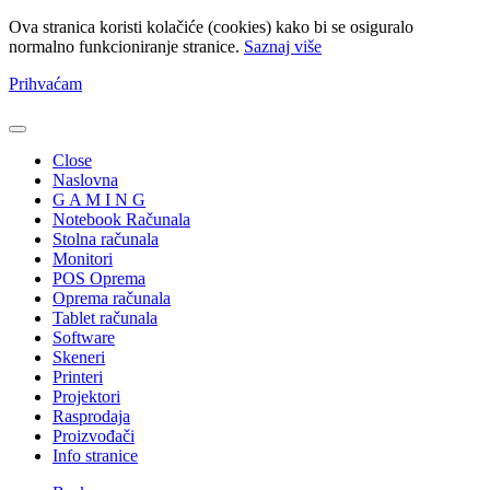
Ova stranica koristi kolačiće (cookies) kako bi se osiguralo
normalno funkcioniranje stranice.
Saznaj više
Prihvaćam
Close
Naslovna
G A M I N G
Notebook Računala
Stolna računala
Monitori
POS Oprema
Oprema računala
Tablet računala
Software
Skeneri
Printeri
Projektori
Rasprodaja
Proizvođači
Info stranice