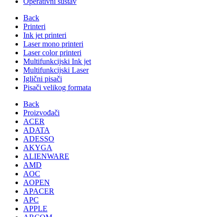
Operativni sustav
Back
Printeri
Ink jet printeri
Laser mono printeri
Laser color printeri
Multifunkcijski Ink jet
Multifunkcijski Laser
Iglični pisači
Pisači velikog formata
Back
Proizvođači
ACER
ADATA
ADESSO
AKYGA
ALIENWARE
AMD
AOC
AOPEN
APACER
APC
APPLE