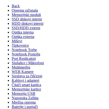
Back
Oprema računala
Memorijski moduli
SSD diskovi interni
HDD diskovi interni
SSD/HDD externi
Optika interna
Optika externa
Miševi
Tipkovnice
Notebook Torbe
Notebook Postolja
Port Replicatori
Slušalice i Mikrofoni
Multimedija
WEB Kamere
Sredstva za čišćenje
Kablovi i adapteri
Čitači smart kartica
Memorijske kartice
Memorija USB
Naponska Zaštita
Mrežna oprema
Baterije i punjači