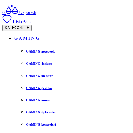
0
Usporedi
Lista želja
KATEGORIJE
G A M I N G
GAMING notebook
GAMING desktop
GAMING monitor
GAMING grafika
GAMING miševi
GAMING tipkovnice
GAMING kontroleri