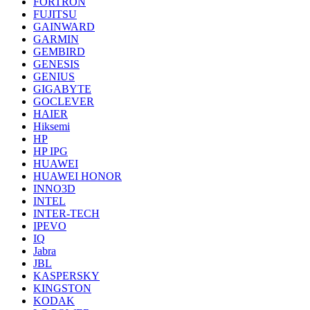
FORTRON
FUJITSU
GAINWARD
GARMIN
GEMBIRD
GENESIS
GENIUS
GIGABYTE
GOCLEVER
HAIER
Hiksemi
HP
HP IPG
HUAWEI
HUAWEI HONOR
INNO3D
INTEL
INTER-TECH
IPEVO
IQ
Jabra
JBL
KASPERSKY
KINGSTON
KODAK