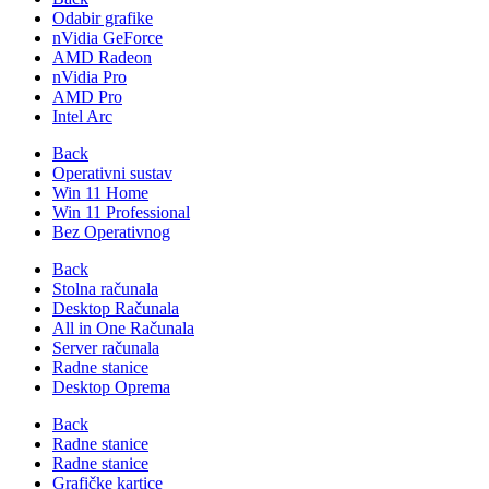
Odabir grafike
nVidia GeForce
AMD Radeon
nVidia Pro
AMD Pro
Intel Arc
Back
Operativni sustav
Win 11 Home
Win 11 Professional
Bez Operativnog
Back
Stolna računala
Desktop Računala
All in One Računala
Server računala
Radne stanice
Desktop Oprema
Back
Radne stanice
Radne stanice
Grafičke kartice