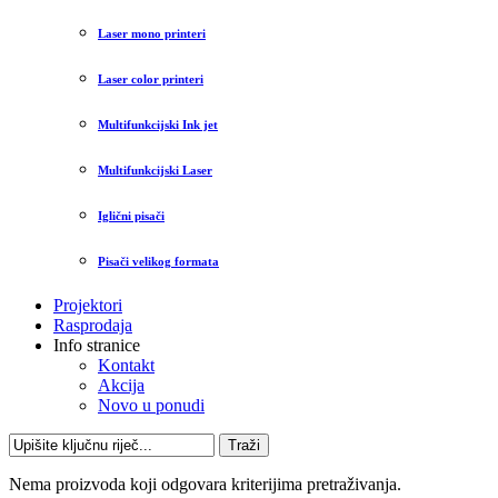
Laser mono printeri
Laser color printeri
Multifunkcijski Ink jet
Multifunkcijski Laser
Iglični pisači
Pisači velikog formata
Projektori
Rasprodaja
Info stranice
Kontakt
Akcija
Novo u ponudi
Traži
Nema proizvoda koji odgovara kriterijima pretraživanja.