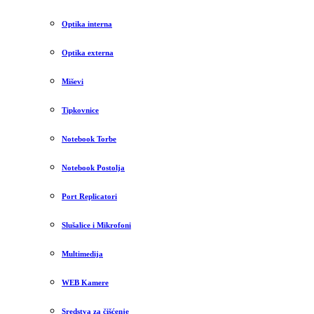
Optika interna
Optika externa
Miševi
Tipkovnice
Notebook Torbe
Notebook Postolja
Port Replicatori
Slušalice i Mikrofoni
Multimedija
WEB Kamere
Sredstva za čišćenje