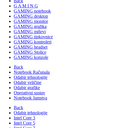
Back
G A M I N G
GAMING notebook
GAMING desktop
GAMING monitor
GAMING grafika
GAMING miševi
GAMING tipkovnice
GAMING kontroleri
GAMING headset
GAMING Stolice
GAMING konzole
Back
Notebook Računala
Odabir tehnologije
Odabir veličine
Odabir grafike
Operativni sustav
Notebook Jamstva
Back
Odabir tehnologije
Intel Core 3
Intel Core 5