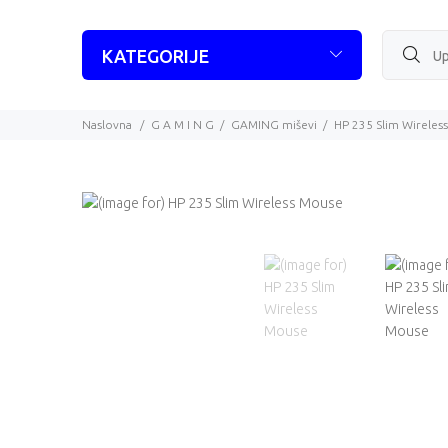
KATEGORIJE
Naslovna
G A M I N G
GAMING miševi
HP 235 Slim Wireles