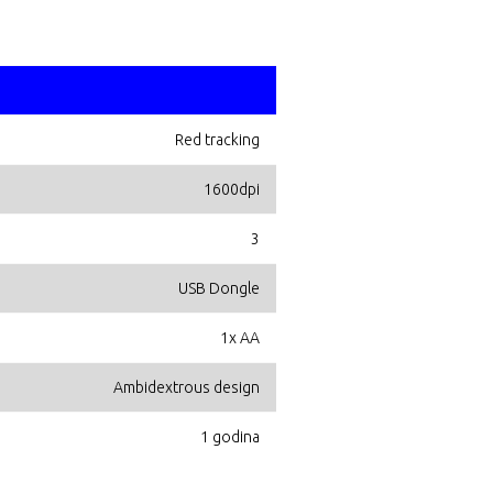
Red tracking
1600dpi
3
USB Dongle
1x AA
Ambidextrous design
1 godina