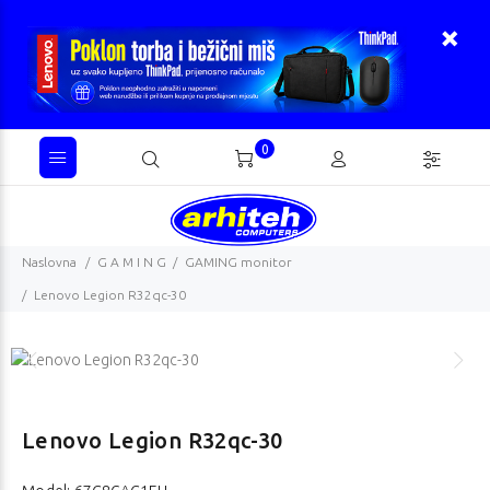
0
Naslovna
G A M I N G
GAMING monitor
Lenovo Legion R32qc-30
Lenovo Legion R32qc-30