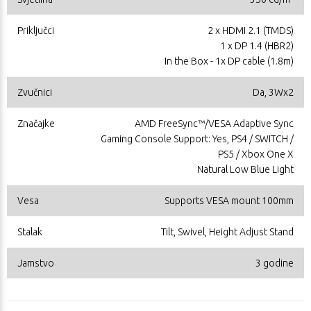
Priključci
2 x HDMI 2.1 (TMDS)
1 x DP 1.4 (HBR2)
In the Box - 1x DP cable (1.8m)
Zvučnici
Da, 3Wx2
Značajke
AMD FreeSync™/VESA Adaptive Sync
Gaming Console Support: Yes, PS4 / SWITCH /
PS5 / Xbox One X
Natural Low Blue Light
Vesa
Supports VESA mount 100mm
Stalak
Tilt, Swivel, Height Adjust Stand
Jamstvo
3 godine