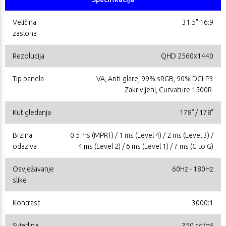
Veličina
31.5" 16:9
zaslona
Rezolucija
QHD 2560x1440
Tip panela
VA, Anti-glare, 99% sRGB, 90% DCI-P3
Zakrivljeni, Curvature 1500R
Kut gledanja
178° / 178°
Brzina
0.5 ms (MPRT) / 1 ms (Level 4) / 2 ms (Level 3) /
odaziva
4 ms (Level 2) / 6 ms (Level 1) / 7 ms (G to G)
Osvježavanje
60Hz - 180Hz
slike
Kontrast
3000:1
Svjetlina
350 cd/m²