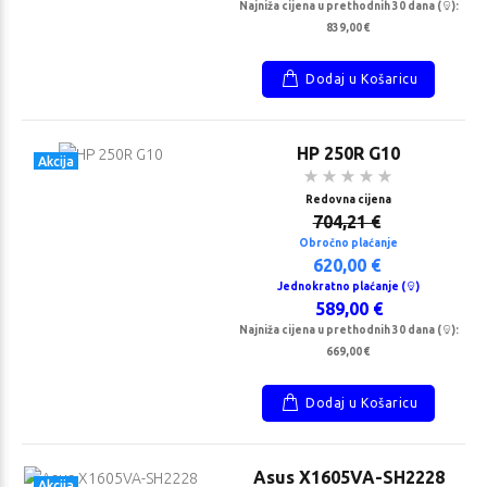
Najniža cijena u prethodnih 30 dana (
):
839,00 €
Dodaj u Košaricu
HP 250R G10
Akcija
Redovna cijena
704,21 €
Obročno plaćanje
620,00 €
Jednokratno plaćanje (
)
589,00 €
Najniža cijena u prethodnih 30 dana (
):
669,00 €
Dodaj u Košaricu
Asus X1605VA-SH2228
Akcija