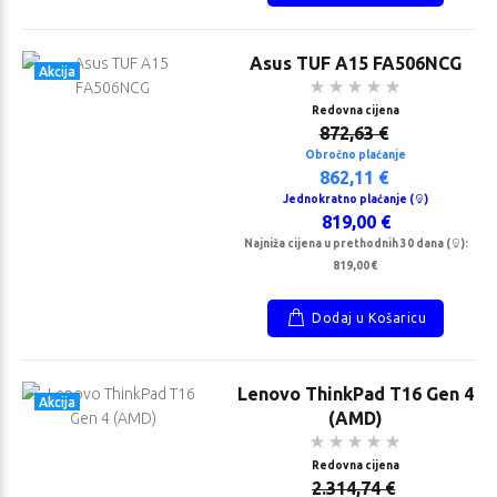
Asus TUF A15 FA506NCG
Akcija
Redovna cijena
872,63 €
Obročno plaćanje
862,11 €
Jednokratno plaćanje (
)
819,00 €
Najniža cijena u prethodnih 30 dana (
):
819,00 €
Dodaj u Košaricu
Lenovo ThinkPad T16 Gen 4
Akcija
(AMD)
Redovna cijena
2.314,74 €