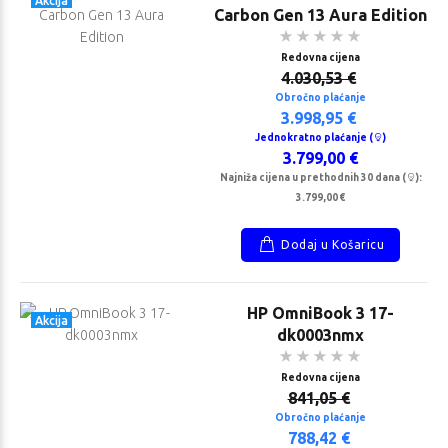
Akcija
Carbon Gen 13 Aura Edition
Redovna cijena
4.030,53 €
Obročno plaćanje
3.998,95 €
Jednokratno plaćanje (
)
3.799,00 €
Najniža cijena u prethodnih 30 dana (
):
3.799,00 €
Dodaj u Košaricu
HP OmniBook 3 17-
Akcija
dk0003nmx
Redovna cijena
841,05 €
Obročno plaćanje
788,42 €