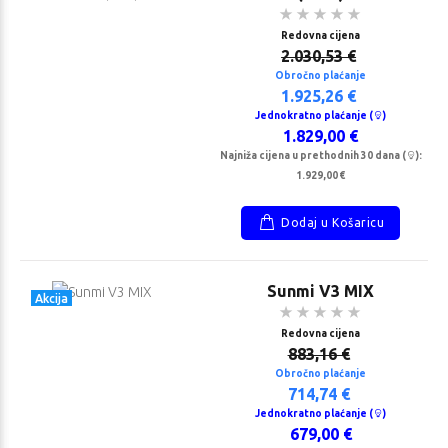
Redovna cijena
2.030,53 €
Obročno plaćanje
1.925,26 €
Jednokratno plaćanje (
)
1.829,00 €
Najniža cijena u prethodnih 30 dana (
):
1.929,00 €
Dodaj u Košaricu
Sunmi V3 MIX
Akcija
Redovna cijena
883,16 €
Obročno plaćanje
714,74 €
Jednokratno plaćanje (
)
679,00 €