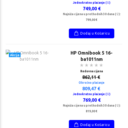
Jednokratno plaćanje (
)
749,00 €
Najniža cijena u prethodnih 30 dana (
):
799,00 €
Dodaj u Košaricu
HP Omnibook 5 16-
Akcija
ba1011nm
Redovna cijena
862,11 €
Obročno plaćanje
809,47 €
Jednokratno plaćanje (
)
769,00 €
Najniža cijena u prethodnih 30 dana (
):
819,00 €
Dodaj u Košaricu