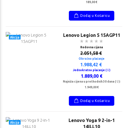
189,00 €
Dodaj u Košaricu
Lenovo Legion 5 15AGP11
Akcija
Redovna cijena
2.051,58 €
Obročno plaćanje
1.988,42 €
Jednokratno plaćanje (
)
HP Z2 Tower G1i
TP-Link
1.889,00 €
Workstation
UH7020C
Najniža cijena u prethodnih 30 dana (
):
Redovna cijena
Redovna cijena
1.949,00 €
4.883,16 €
41,05 €
Jednokratno plaćanje (
)
Jednokratno
Dodaj u Košaricu
4.639,00 €
plaćanje (
)
39,00 €
Lenovo Yoga 9 2-in-1
Akcija
14ILL10