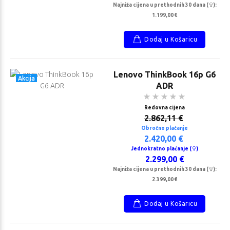
Najniža cijena u prethodnih 30 dana (
):
1.199,00 €
Dodaj u Košaricu
Lenovo ThinkBook 16p G6
Akcija
ADR
Redovna cijena
2.862,11 €
Obročno plaćanje
2.420,00 €
Jednokratno plaćanje (
)
2.299,00 €
Najniža cijena u prethodnih 30 dana (
):
2.399,00 €
Dodaj u Košaricu