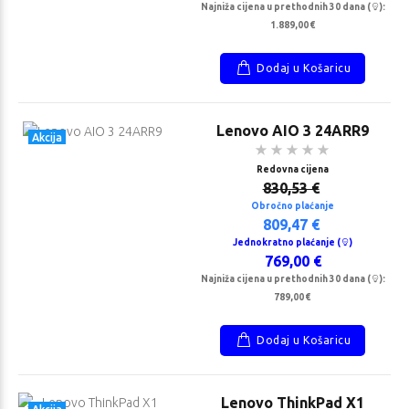
na cijena
Redovna cijena
Najniža cijena u prethodnih 30 dana (
):
79 €
630,53 €
1.889,00 €
no plaćanje
Obročno plaćanje
95 €
567,37 €
Dodaj u Košaricu
kratno
Jednokratno
je (
)
plaćanje (
)
00 €
539,00 €
Lenovo AIO 3 24ARR9
Akcija
Redovna cijena
830,53 €
Obročno plaćanje
809,47 €
Jednokratno plaćanje (
)
769,00 €
Najniža cijena u prethodnih 30 dana (
):
789,00 €
Dodaj u Košaricu
Lenovo ThinkPad X1