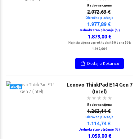
Redovna cijena
2.072,63 €
Obročno plaćanje
1.977,89 €
Jednokratno plaćanje (
)
1.879,00 €
Najniža cijena u prethodnih 30 dana (
):
1.969,00 €
Dodaj u Košaricu
Lenovo ThinkPad E14 Gen 7
Akcija
(Intel)
Redovna cijena
1.262,11 €
Obročno plaćanje
1.114,74 €
Jednokratno plaćanje (
)
1.059,00 €