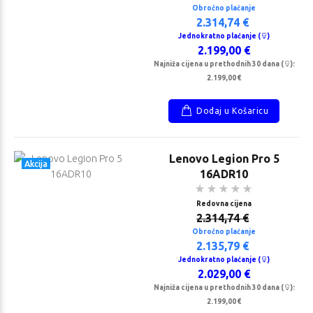
Obročno plaćanje
2.314,74 €
Jednokratno plaćanje (
)
2.199,00 €
Najniža cijena u prethodnih 30 dana (
):
2.199,00 €
Dodaj u Košaricu
Lenovo Legion Pro 5
Akcija
16ADR10
Redovna cijena
2.314,74 €
Obročno plaćanje
2.135,79 €
Jednokratno plaćanje (
)
2.029,00 €
Najniža cijena u prethodnih 30 dana (
):
2.199,00 €