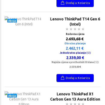
Dodaj u Košaricu
Lenovo ThinkPad T14 Gen 6
Akcija
(Intel)
Redovna cijena
2.693,68 €
Obročno plaćanje
2.462,11 €
Jednokratno plaćanje (
)
2.339,00 €
Najniža cijena u prethodnih 30 dana (
):
2.559,00 €
Dodaj u Košaricu
Lenovo ThinkPad X1
Akcija
Carbon Gen 13 Aura Edition