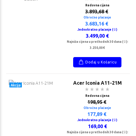
Redovna cijena
3.893,68 €
Obročno plaćanje
3.683,16 €
Jednokratno plaćanje (
)
3.499,00 €
Najniža cijena u prethodnih 30 dana (
):
3.250,00 €
Dodaj u Košaricu
Acer Iconia A11-21M
Akcija
Redovna cijena
198,95 €
Obročno plaćanje
177,89 €
Jednokratno plaćanje (
)
169,00 €
Najniža cijena u prethodnih 30 dana (
):