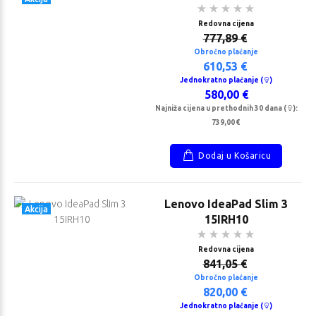
Redovna cijena
777,89 €
Obročno plaćanje
610,53 €
Jednokratno plaćanje (
)
580,00 €
Najniža cijena u prethodnih 30 dana (
):
739,00 €
Dodaj u Košaricu
Lenovo IdeaPad Slim 3
Akcija
15IRH10
Redovna cijena
841,05 €
Obročno plaćanje
820,00 €
Jednokratno plaćanje (
)