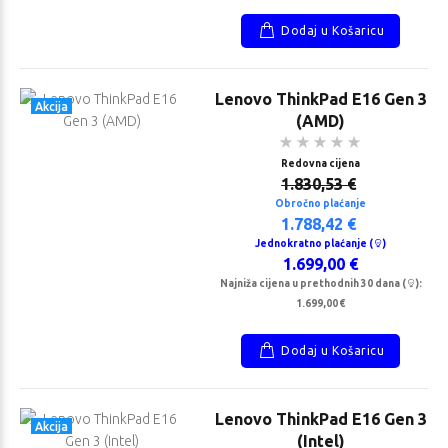
Dodaj u Košaricu
Lenovo ThinkPad E16 Gen 3
Akcija
(AMD)
Redovna cijena
1.830,53 €
Obročno plaćanje
1.788,42 €
Jednokratno plaćanje (
)
1.699,00 €
Najniža cijena u prethodnih 30 dana (
):
1.699,00 €
Dodaj u Košaricu
Lenovo ThinkPad E16 Gen 3
Akcija
(Intel)