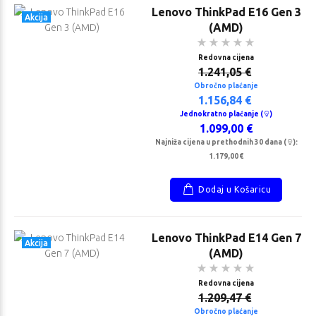
Lenovo ThinkPad E16 Gen 3
Akcija
(AMD)
Redovna cijena
1.241,05 €
Obročno plaćanje
1.156,84 €
Jednokratno plaćanje (
)
1.099,00 €
Najniža cijena u prethodnih 30 dana (
):
1.179,00 €
Dodaj u Košaricu
Lenovo ThinkPad E14 Gen 7
Akcija
(AMD)
Redovna cijena
1.209,47 €
Obročno plaćanje