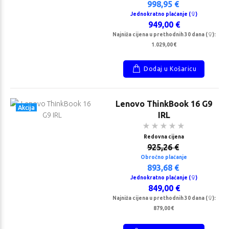
998,95 €
Jednokratno plaćanje (
)
949,00 €
Najniža cijena u prethodnih 30 dana (
):
1.029,00 €
Dodaj u Košaricu
Lenovo ThinkBook 16 G9
Akcija
IRL
Redovna cijena
925,26 €
Obročno plaćanje
893,68 €
Jednokratno plaćanje (
)
849,00 €
Najniža cijena u prethodnih 30 dana (
):
879,00 €