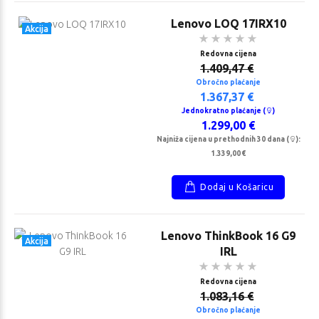
Lenovo LOQ 17IRX10
Akcija
Redovna cijena
1.409,47 €
Obročno plaćanje
1.367,37 €
Jednokratno plaćanje (
)
1.299,00 €
Najniža cijena u prethodnih 30 dana (
):
1.339,00 €
Dodaj u Košaricu
Lenovo ThinkBook 16 G9
Akcija
IRL
Redovna cijena
1.083,16 €
Obročno plaćanje