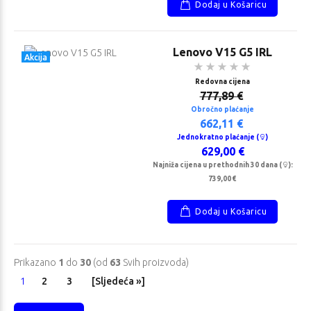
Dodaj u Košaricu
Lenovo V15 G5 IRL
Akcija
Redovna cijena
777,89 €
Obročno plaćanje
662,11 €
Jednokratno plaćanje (
)
629,00 €
Najniža cijena u prethodnih 30 dana (
):
739,00 €
Dodaj u Košaricu
Prikazano
1
do
30
(od
63
Svih proizvoda)
1
2
3
[Sljedeća »]