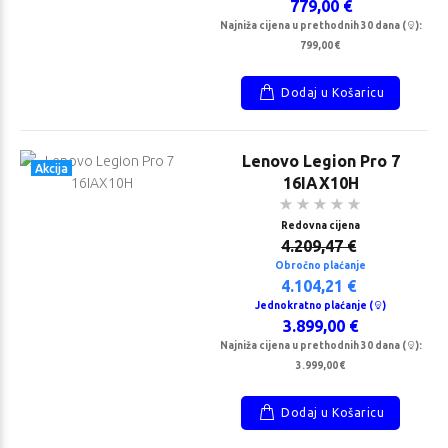
779,00 €
Najniža cijena u prethodnih 30 dana (
):
799,00 €
Dodaj u Košaricu
Lenovo Legion Pro 7
Akcija
16IAX10H
Redovna cijena
4.209,47 €
Obročno plaćanje
4.104,21 €
Jednokratno plaćanje (
)
3.899,00 €
Najniža cijena u prethodnih 30 dana (
):
3.999,00 €
Dodaj u Košaricu