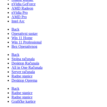
nVidia GeForce
AMD Radeon
nVidia Pro
AMD Pro
Intel Arc
Back
Operativni sustav
Win 11 Home
Win 11 Professional
Bez Operativnog
Back
Stolna računala
Desktop Računala
All in One Računala
Server računala
Radne stanice
Desktop Oprema
Back
Radne stanice
Radne stanice
Grafičke kartice