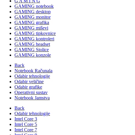
G A M I N G
GAMING notebook
GAMING desktop
GAMING monitor
GAMING grafika
GAMING miševi
GAMING tipkovnice
GAMING kontroleri
GAMING headset
GAMING Stolice
GAMING konzole
Back
Notebook Računala
Odabir tehnologije
Odabir veličine
Odabir grafike
Operativni sustav
Notebook Jamstva
Back
Odabir tehnologije
Intel Core 3
Intel Core 5
Intel Core 7