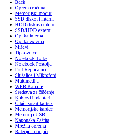
Back
Oprema računala
Memorijski moduli
SSD diskovi interni
HDD diskovi interni
SSD/HDD externi
Optika interna
Optika externa
Miševi
Tipkovnice
Notebook Torbe
Notebook Postolja
Port Replicatori
Slušalice i Mikrofoni
Multimedija
WEB Kamere
Sredstva za čišćenje
Kablovi i adapteri
Čitači smart kartica
Memorijske kartice
Memorija USB
Naponska Zaštita
Mrežna oprema
Baterije i punjači