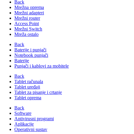
Back
Mrežna oprema
Mrežni adapteri
Mrežni router
Access Point
Mrežni Switch
Mreža ostalo
Back
Baterije i punjači
Notebook punjači
Baterije
Punjači i kablovi za mobitele
Back
Tablet računala
Tablet uređaji
Tablet za pisanje i crtanje
Tablet oprema
Back
Software
Antivirusni programi
Aplikacije
Operativni sustav