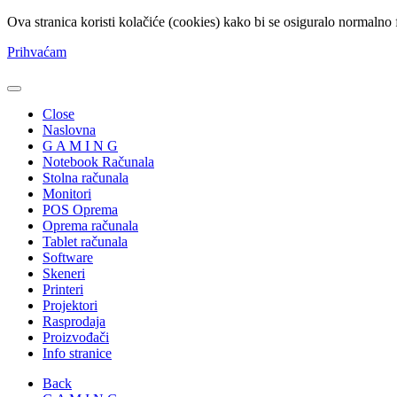
Ova stranica koristi kolačiće (cookies) kako bi se osiguralo normalno 
Prihvaćam
Close
Naslovna
G A M I N G
Notebook Računala
Stolna računala
Monitori
POS Oprema
Oprema računala
Tablet računala
Software
Skeneri
Printeri
Projektori
Rasprodaja
Proizvođači
Info stranice
Back