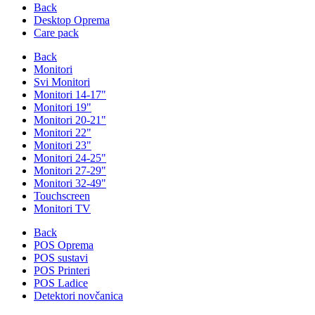
Back
Desktop Oprema
Care pack
Back
Monitori
Svi Monitori
Monitori 14-17"
Monitori 19"
Monitori 20-21"
Monitori 22"
Monitori 23"
Monitori 24-25"
Monitori 27-29"
Monitori 32-49"
Touchscreen
Monitori TV
Back
POS Oprema
POS sustavi
POS Printeri
POS Ladice
Detektori novčanica