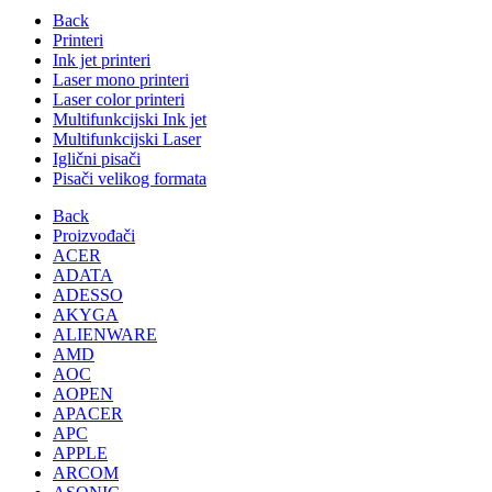
Back
Printeri
Ink jet printeri
Laser mono printeri
Laser color printeri
Multifunkcijski Ink jet
Multifunkcijski Laser
Iglični pisači
Pisači velikog formata
Back
Proizvođači
ACER
ADATA
ADESSO
AKYGA
ALIENWARE
AMD
AOC
AOPEN
APACER
APC
APPLE
ARCOM