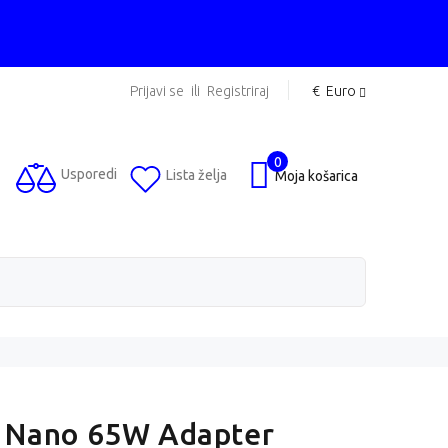
Prijavi se
ili
Registriraj
€
Euro
0
Usporedi
Lista želja
Moja košarica
 Nano 65W Adapter