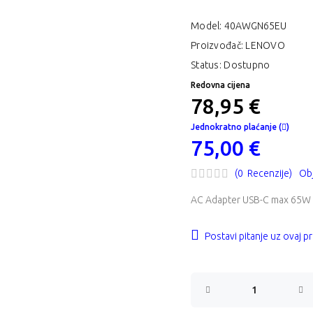
Model:
40AWGN65EU
Proizvođač: LENOVO
Status: Dostupno
Redovna cijena
78,95 €
Jednokratno plaćanje (
)
75,00 €
(0 Recenzije)
Obj
AC Adapter USB-C max 65W
Postavi pitanje uz ovaj p