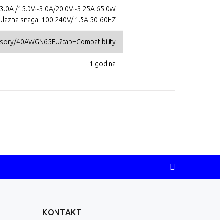
V~3.0A /15.0V~3.0A/20.0V~3.25A 65.0W
Ulazna snaga: 100-240V/ 1.5A 50-60HZ
essory/40AWGN65EU?tab=Compatibility
1 godina
KONTAKT