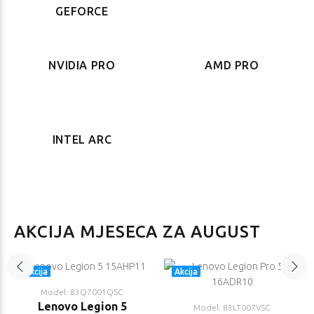
GEFORCE
NVIDIA PRO
AMD PRO
Lenovo ThinkBook
HP EliteBook 8 G2i 16
16 G9 AHP
Redovna cijena
2.441,05 €
Redovna cijena
INTEL ARC
1.842,11 €
Jednokratno plaćanje (
)
2.319,00 €
Jednokratno plaćanje (
)
1.750,00 €
AKCIJA MJESECA ZA AUGUST
Akcija
Akcija
Lenovo ThinkBook
Lenovo ThinkBook
16 G9 IRL
16 G9 IRL
Model: 83Q7001QSC
Redovna cijena
Redovna cijena
Lenovo Legion 5
Model: 83LT007VSC