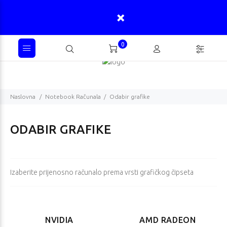
0
Naslovna
Notebook Računala
Odabir grafike
ODABIR GRAFIKE
Izaberite prijenosno računalo prema vrsti grafičkog čipseta
NVIDIA
AMD RADEON