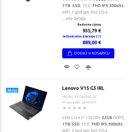
1TB SSD
, 15.6"
FHD IPS 300nits
,
WiFi, 3 god jam, bez OS-a
... više detalja
Redovna cijena
935,79 €
Jednokratno plaćanje (
)
889,00 €
DODAJ U KOŠARICU
Lenovo V15 G5 IRL
Akcija
Model: 83GW00AJSC
Proizvođač: LENOVO
Intel Core i7-13620H,
32GB
DDR5,
1TB SSD
, 15.6"
FHD IPS 300nits
,
WiFi, 3 god jam, bez OS-a