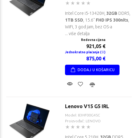
Intel Core i5-13420H,
32GB
DDR5,
1TB SSD
, 15.6"
FHD IPS 300nits
,
WiFi, 3 god jam, bez OS-a
... više detalja
Redovna cijena
921,05 €
Jednokratno plaćanje (
)
875,00 €
DODAJ U KOŠARICU
Lenovo V15 G5 IRL
Model: 83HF00G4SC
Proizvođač: LENOVO
Intel Core 5 210H,
32GB
DDR5,