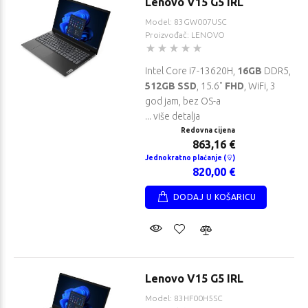
Lenovo V15 G5 IRL
Model: 83GW007USC
Proizvođač: LENOVO
Intel Core i7-13620H,
16GB
DDR5,
512GB SSD
, 15.6"
FHD
, WiFi, 3
god jam, bez OS-a
... više detalja
Redovna cijena
863,16 €
Jednokratno plaćanje (
)
820,00 €
DODAJ U KOŠARICU
Lenovo V15 G5 IRL
Model: 83HF00H5SC