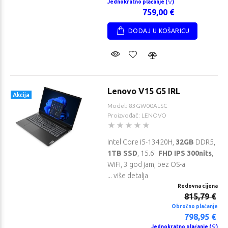
Jednokratno plaćanje (
)
759,00 €
DODAJ U KOŠARICU
Lenovo V15 G5 IRL
Akcija
Model: 83GW00ALSC
Proizvođač: LENOVO
Intel Core i5-13420H,
32GB
DDR5,
1TB SSD
, 15.6"
FHD IPS 300nits
,
WiFi, 3 god jam, bez OS-a
... više detalja
Redovna cijena
815,79 €
Obročno plaćanje
798,95 €
Jednokratno plaćanje (
)