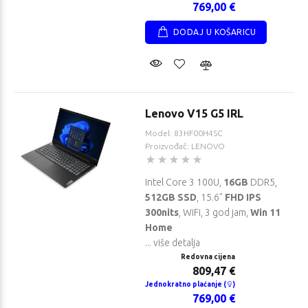
769,00 €
DODAJ U KOŠARICU
Lenovo V15 G5 IRL
Model: 83HF00H4SC
Proizvođač: LENOVO
Intel Core 3 100U,
16GB
DDR5,
512GB SSD
, 15.6"
FHD IPS
300nits
, WiFi, 3 god jam,
Win 11
Home
... više detalja
Redovna cijena
809,47 €
Jednokratno plaćanje (
)
769,00 €