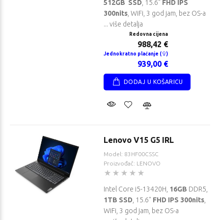
512GB SSD
, 15.6"
FHD IPS
300nits
, WiFi, 3 god jam, bez OS-a
... više detalja
Redovna cijena
988,42 €
Jednokratno plaćanje (
)
939,00 €
DODAJ U KOŠARICU
Lenovo V15 G5 IRL
Model: 83HF00CSSC
Proizvođač: LENOVO
Intel Core i5-13420H,
16GB
DDR5,
1TB SSD
, 15.6"
FHD IPS 300nits
,
WiFi, 3 god jam, bez OS-a