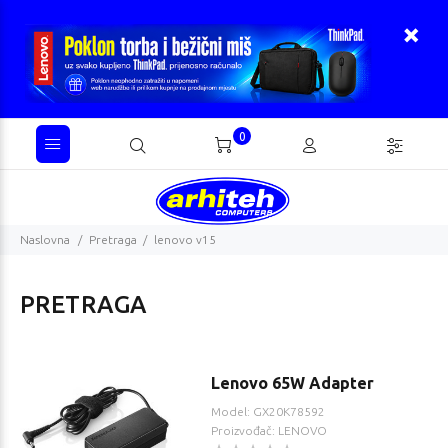
0
Naslovna
Pretraga
lenovo v15
PRETRAGA
Lenovo 65W Adapter
Model: GX20K78592
Proizvođač: LENOVO