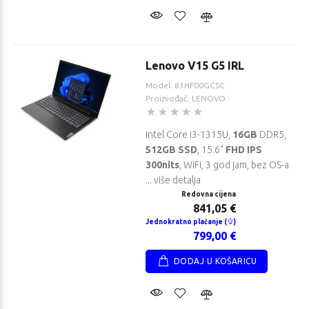
Lenovo V15 G5 IRL
Model: 83HF00GCSC
Proizvođač: LENOVO
Intel Core i3-1315U,
16GB
DDR5,
512GB SSD
, 15.6"
FHD IPS
300nits
, WiFi, 3 god jam, bez OS-a
... više detalja
Redovna cijena
841,05 €
Jednokratno plaćanje (
)
799,00 €
DODAJ U KOŠARICU