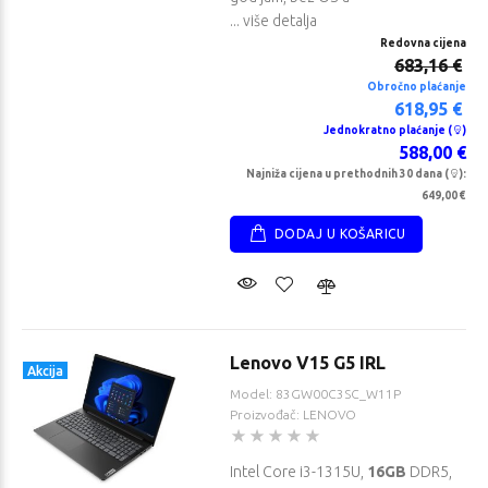
... više detalja
Redovna cijena
683,16 €
Obročno plaćanje
618,95 €
Jednokratno plaćanje (
)
588,00 €
Najniža cijena u prethodnih 30 dana (
):
649,00 €
DODAJ U KOŠARICU
Lenovo V15 G5 IRL
Akcija
Model: 83GW00C3SC_W11P
Proizvođač: LENOVO
Intel Core i3-1315U,
16GB
DDR5,