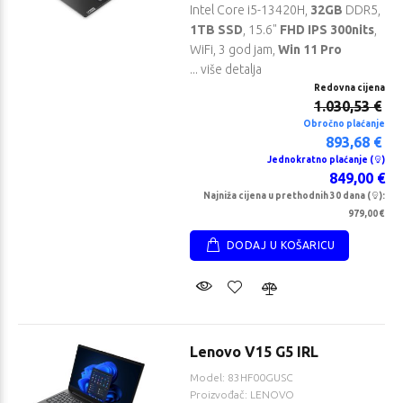
Intel Core i5-13420H,
32GB
DDR5,
1TB SSD
, 15.6"
FHD IPS 300nits
,
WiFi, 3 god jam,
Win 11 Pro
... više detalja
Redovna cijena
1.030,53 €
Obročno plaćanje
893,68 €
Jednokratno plaćanje (
)
849,00 €
Najniža cijena u prethodnih 30 dana (
):
979,00 €
DODAJ U KOŠARICU
Lenovo V15 G5 IRL
Model: 83HF00GUSC
Proizvođač: LENOVO