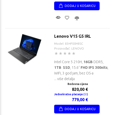
DODAJ U KOŠARICU
Lenovo V15 G5 IRL
Model: 83HF00H8SC
Proizvođač: LENOVO
Intel Core 5 210H,
16GB
DDR5,
1TB SSD
, 15.6"
FHD IPS 300nits
,
WiFi, 3 god jam, bez OS-a
... više detalja
Redovna cijena
820,00 €
Jednokratno plaćanje (
)
779,00 €
DODAJ U KOŠARICU