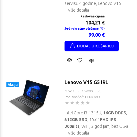
servisu 4 godine, Lenovo V15
... više detalja
Redovna cijena
104,21 €
Jednokratno plaćanje (
)
99,00 €
DODAJ U KOŠARICU
Lenovo V15 G5 IRL
Akcija
Model: 83GW00C3SC
Proizvođač: LENOVO
Intel Core i3-1315U,
16GB
DDR5,
512GB SSD
, 15.6"
FHD IPS
300nits
, WiFi, 3 god jam, bez OS-a
... više detalja