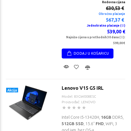
Redovna cijena
630,53 €
Obročno plaćanje
567,37 €
Jednokratno plaćanje (
)
539,00 €
Najniža cijena u prethodnih 30 dana (
):
599,00 €
DODAJ U KOŠARICU
Lenovo V15 G5 IRL
Akcija
Model: 83GW008ESC
Proizvođač: LENOVO
Intel Core i5-13420H,
16GB
DDR5,
512GB SSD
, 15.6"
FHD
, WiFi, 3
god jam, bez OS-a