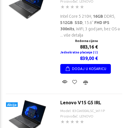
Proizvođač: LENOVO
Intel Core 5 210H,
16GB
DDR5,
512GB SSD
, 15.6"
FHD IPS
300nits
, WiFi, 3 god jam, bez OS-a
... više detalja
Redovna cijena
883,16 €
Jednokratno plaćanje (
)
839,00 €
DODAJ U KOŠARICU
Lenovo V15 G5 IRL
Akcija
Model: 83GW00ALSC_W11P
Proizvođač: LENOVO