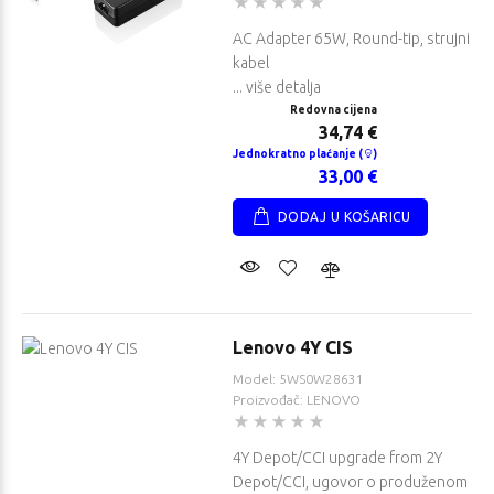
AC Adapter 65W, Round-tip, strujni
kabel
... više detalja
Redovna cijena
34,74 €
Jednokratno plaćanje (
)
33,00 €
DODAJ U KOŠARICU
Lenovo 4Y CIS
Model: 5WS0W28631
Proizvođač: LENOVO
4Y Depot/CCI upgrade from 2Y
Depot/CCI, ugovor o produženom