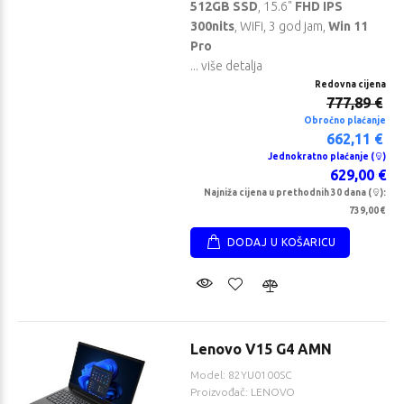
512GB SSD
, 15.6"
FHD IPS
300nits
, WiFi, 3 god jam,
Win 11
Pro
... više detalja
Redovna cijena
777,89 €
Obročno plaćanje
662,11 €
Jednokratno plaćanje (
)
629,00 €
Najniža cijena u prethodnih 30 dana (
):
739,00 €
DODAJ U KOŠARICU
Lenovo V15 G4 AMN
Model: 82YU0100SC
Proizvođač: LENOVO