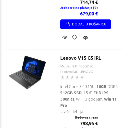
714,74 €
Jednokratno plaćanje (
)
679,00 €
DODAJ U KOŠARICU
Lenovo V15 G5 IRL
Model: 83HF00GDSC
Proizvođač: LENOVO
Intel Core i3-1315U,
16GB
DDR5,
512GB SSD
, 15.6"
FHD IPS
300nits
, WiFi, 3 god jam,
Win 11
Pro
... više detalja
Redovna cijena
798,95 €