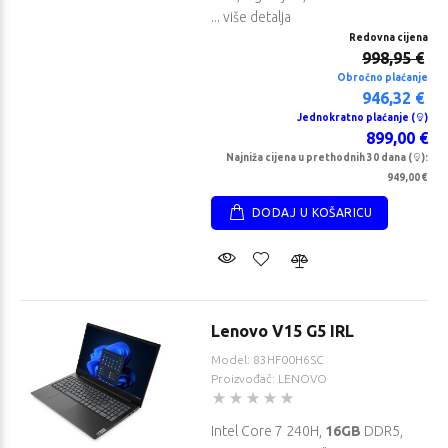
... više detalja
Redovna cijena
998,95 €
Obročno plaćanje
946,32 €
Jednokratno plaćanje (
)
899,00 €
Najniža cijena u prethodnih 30 dana (
):
949,00 €
DODAJ U KOŠARICU
Lenovo V15 G5 IRL
Model: 83HF00H6SC
Proizvođač: LENOVO
Intel Core 7 240H,
16GB
DDR5,