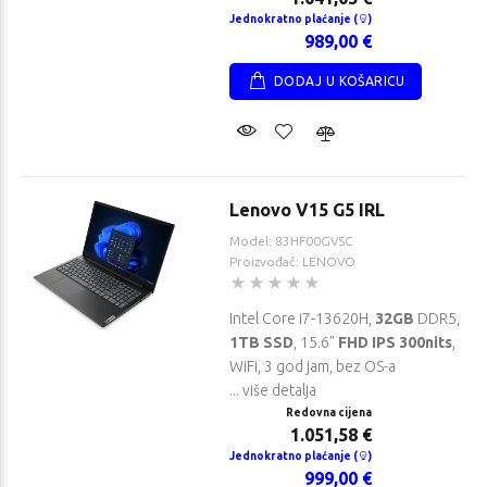
Jednokratno plaćanje (
)
989,00 €
DODAJ U KOŠARICU
Lenovo V15 G5 IRL
Model: 83HF00GVSC
Proizvođač: LENOVO
Intel Core i7-13620H,
32GB
DDR5,
1TB SSD
, 15.6"
FHD IPS 300nits
,
WiFi, 3 god jam, bez OS-a
... više detalja
Redovna cijena
1.051,58 €
Jednokratno plaćanje (
)
999,00 €