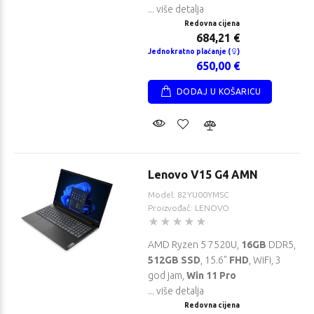
... više detalja
je (
)
plaćanje (
)
Redovna cijena
00 €
539,00 €
684,21 €
Jednokratno plaćanje (
)
650,00 €
DODAJ U KOŠARICU
Lenovo V15 G4 AMN
Model: 82YU00YMSC
Proizvođač: LENOVO
AMD Ryzen 5 7520U,
16GB
DDR5,
512GB SSD
, 15.6"
FHD
, WiFi, 3
god jam,
Win 11 Pro
... više detalja
Redovna cijena