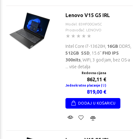
Lenovo V15 G5 IRL
Model: 83HF00GWSC
Proizvođač: LENOVO
Intel Core i7-13620H,
16GB
DDR5,
512GB SSD
, 15.6"
FHD IPS
300nits
, WiFi, 3 god jam, bez OS-a
... više detalja
Redovna cijena
862,11 €
Jednokratno plaćanje (
)
819,00 €
DODAJ U KOŠARICU