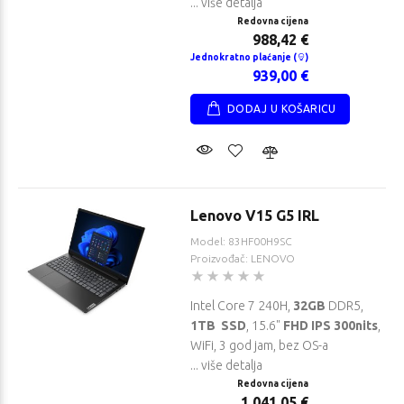
... više detalja
Redovna cijena
988,42 €
Jednokratno plaćanje (
)
939,00 €
DODAJ U KOŠARICU
Lenovo V15 G5 IRL
Model: 83HF00H9SC
Proizvođač: LENOVO
Intel Core 7 240H,
32GB
DDR5,
1TB SSD
, 15.6"
FHD IPS 300nits
,
WiFi, 3 god jam, bez OS-a
... više detalja
Redovna cijena
1.041,05 €