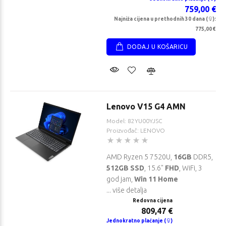
759,00 €
Najniža cijena u prethodnih 30 dana (
):
775,00 €
DODAJ U KOŠARICU
Lenovo V15 G4 AMN
Model: 82YU00YJSC
Proizvođač: LENOVO
AMD Ryzen 5 7520U,
16GB
DDR5,
512GB SSD
, 15.6"
FHD
, WiFi, 3
god jam,
Win 11 Home
... više detalja
Redovna cijena
809,47 €
Jednokratno plaćanje (
)