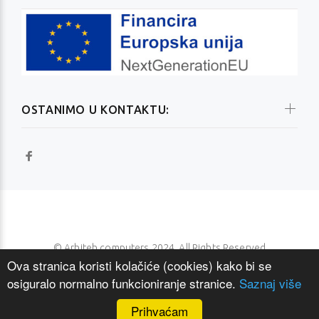
OSTANIMO U KONTAKTU:
© Arhiteh computers 2024. All Rights Reserved
Ova stranica koristi kolačiće (cookies) kako bi se
osiguralo normalno funkcioniranje stranice.
Saznaj više
NAZAD NA VRH
Prihvaćam