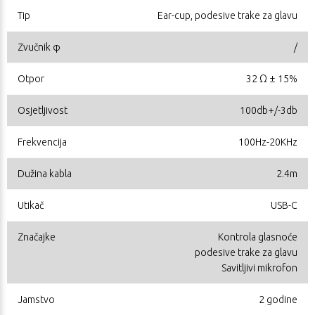
Tip
Ear-cup, podesive trake za glavu
Zvučnik φ
/
Otpor
32 Ω ± 15%
Osjetljivost
100db+/-3db
Frekvencija
100Hz-20KHz
Dužina kabla
2.4m
Utikač
USB-C
Značajke
Kontrola glasnoće
podesive trake za glavu
Savitljivi mikrofon
Jamstvo
2 godine