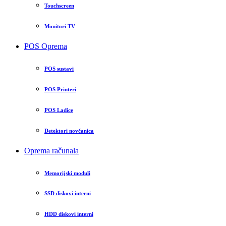
Touchscreen
Monitori TV
POS Oprema
POS sustavi
POS Printeri
POS Ladice
Detektori novčanica
Oprema računala
Memorijski moduli
SSD diskovi interni
HDD diskovi interni