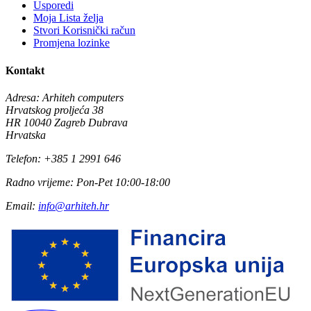
Usporedi
Moja Lista želja
Stvori Korisnički račun
Promjena lozinke
Kontakt
Adresa:
Arhiteh computers
Hrvatskog proljeća 38
HR 10040 Zagreb Dubrava
Hrvatska
Telefon:
+385 1 2991 646
Radno vrijeme:
Pon-Pet 10:00-18:00
Email:
info@arhiteh.hr