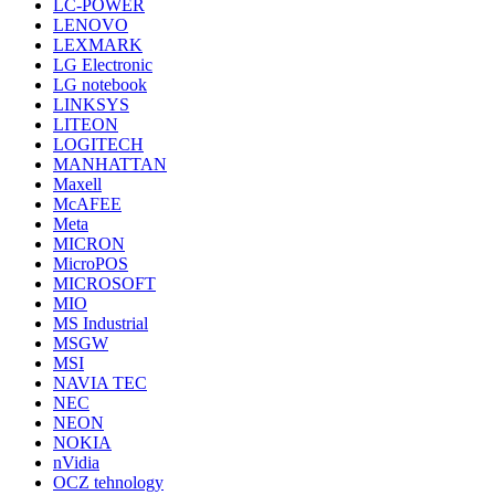
LC-POWER
LENOVO
LEXMARK
LG Electronic
LG notebook
LINKSYS
LITEON
LOGITECH
MANHATTAN
Maxell
McAFEE
Meta
MICRON
MicroPOS
MICROSOFT
MIO
MS Industrial
MSGW
MSI
NAVIA TEC
NEC
NEON
NOKIA
nVidia
OCZ tehnology