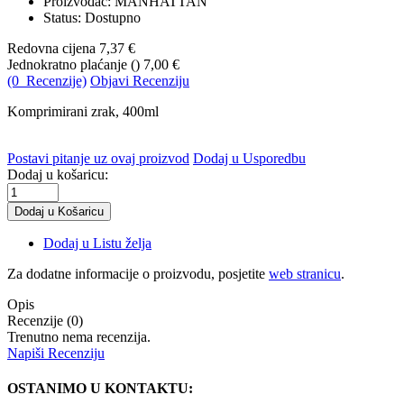
Proizvođač: MANHATTAN
Status: Dostupno
Redovna cijena
7,37 €
Jednokratno plaćanje (
)
7,00 €
(0 Recenzije)
Objavi Recenziju
Komprimirani zrak, 400ml
Postavi pitanje uz ovaj proizvod
Dodaj u Usporedbu
Dodaj u košaricu:
Dodaj u Listu želja
Za dodatne informacije o proizvodu, posjetite
web stranicu
.
Opis
Recenzije (0)
Trenutno nema recenzija.
Napiši Recenziju
OSTANIMO U KONTAKTU: