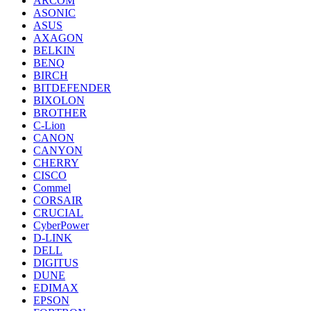
ARCOM
ASONIC
ASUS
AXAGON
BELKIN
BENQ
BIRCH
BITDEFENDER
BIXOLON
BROTHER
C-Lion
CANON
CANYON
CHERRY
CISCO
Commel
CORSAIR
CRUCIAL
CyberPower
D-LINK
DELL
DIGITUS
DUNE
EDIMAX
EPSON