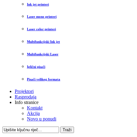
Ink jet printeri
Laser mono printeri
Laser color printeri
Multifunkcijski Ink jet
Multifunkcijski Laser
Iglični pisači
Pisači velikog formata
Projektori
Rasprodaja
Info stranice
Kontakt
Akcija
Novo u ponudi
Traži