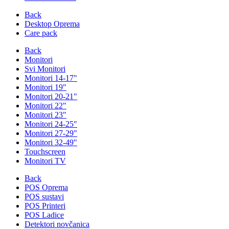
Back
Desktop Oprema
Care pack
Back
Monitori
Svi Monitori
Monitori 14-17"
Monitori 19"
Monitori 20-21"
Monitori 22"
Monitori 23"
Monitori 24-25"
Monitori 27-29"
Monitori 32-49"
Touchscreen
Monitori TV
Back
POS Oprema
POS sustavi
POS Printeri
POS Ladice
Detektori novčanica