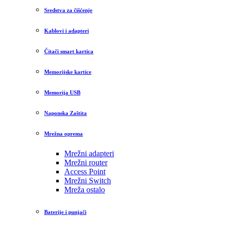
Sredstva za čišćenje
Kablovi i adapteri
Čitači smart kartica
Memorijske kartice
Memorija USB
Naponska Zaštita
Mrežna oprema
Mrežni adapteri
Mrežni router
Access Point
Mrežni Switch
Mreža ostalo
Baterije i punjači