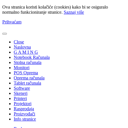
Ova stranica koristi kolačiće (cookies) kako bi se osiguralo
normalno funkcioniranje stranice.
Saznaj više
Prihvaćam
Close
Naslovna
G A M I N G
Notebook Računala
Stolna računala
Monitori
POS Oprema
Oprema računala
Tablet računala
Software
Skeneri
Printeri
Projektori
Rasprodaja
Proizvođači
Info stranice