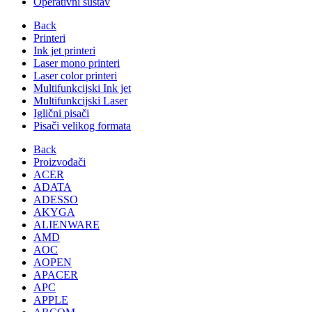
Operativni sustav
Back
Printeri
Ink jet printeri
Laser mono printeri
Laser color printeri
Multifunkcijski Ink jet
Multifunkcijski Laser
Iglični pisači
Pisači velikog formata
Back
Proizvođači
ACER
ADATA
ADESSO
AKYGA
ALIENWARE
AMD
AOC
AOPEN
APACER
APC
APPLE