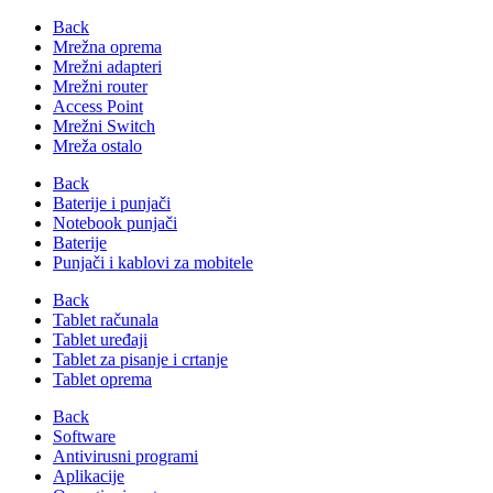
Back
Mrežna oprema
Mrežni adapteri
Mrežni router
Access Point
Mrežni Switch
Mreža ostalo
Back
Baterije i punjači
Notebook punjači
Baterije
Punjači i kablovi za mobitele
Back
Tablet računala
Tablet uređaji
Tablet za pisanje i crtanje
Tablet oprema
Back
Software
Antivirusni programi
Aplikacije