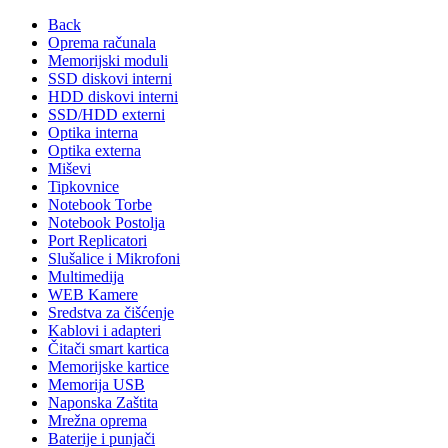
Back
Oprema računala
Memorijski moduli
SSD diskovi interni
HDD diskovi interni
SSD/HDD externi
Optika interna
Optika externa
Miševi
Tipkovnice
Notebook Torbe
Notebook Postolja
Port Replicatori
Slušalice i Mikrofoni
Multimedija
WEB Kamere
Sredstva za čišćenje
Kablovi i adapteri
Čitači smart kartica
Memorijske kartice
Memorija USB
Naponska Zaštita
Mrežna oprema
Baterije i punjači