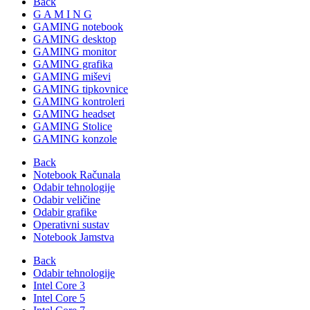
Back
G A M I N G
GAMING notebook
GAMING desktop
GAMING monitor
GAMING grafika
GAMING miševi
GAMING tipkovnice
GAMING kontroleri
GAMING headset
GAMING Stolice
GAMING konzole
Back
Notebook Računala
Odabir tehnologije
Odabir veličine
Odabir grafike
Operativni sustav
Notebook Jamstva
Back
Odabir tehnologije
Intel Core 3
Intel Core 5