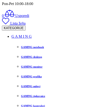
Pon-Pet 10:00-18:00
0
Usporedi
Lista želja
KATEGORIJE
G A M I N G
GAMING notebook
GAMING desktop
GAMING monitor
GAMING grafika
GAMING miševi
GAMING tipkovnice
GAMING kontroleri