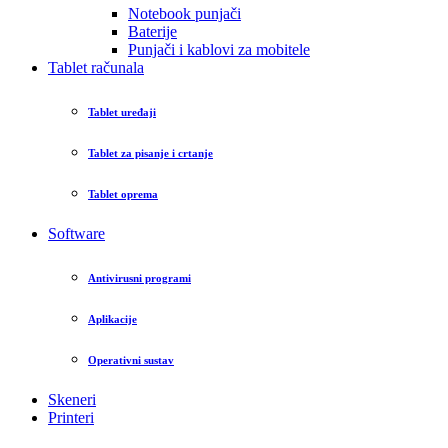
Notebook punjači
Baterije
Punjači i kablovi za mobitele
Tablet računala
Tablet uređaji
Tablet za pisanje i crtanje
Tablet oprema
Software
Antivirusni programi
Aplikacije
Operativni sustav
Skeneri
Printeri