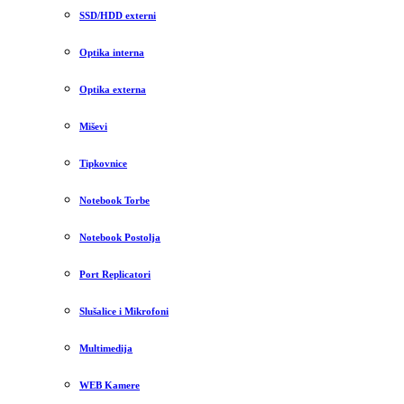
SSD/HDD externi
Optika interna
Optika externa
Miševi
Tipkovnice
Notebook Torbe
Notebook Postolja
Port Replicatori
Slušalice i Mikrofoni
Multimedija
WEB Kamere