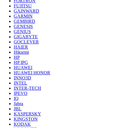
FORTRON
FUJITSU
GAINWARD
GARMIN
GEMBIRD
GENESIS
GENIUS
GIGABYTE
GOCLEVER
HAIER
Hiksemi
HP
HP IPG
HUAWEI
HUAWEI HONOR
INNO3D
INTEL
INTER-TECH
IPEVO
IQ
Jabra
JBL
KASPERSKY
KINGSTON
KODAK