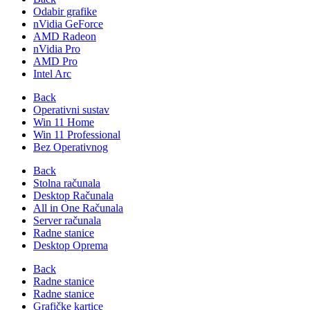
Odabir grafike
nVidia GeForce
AMD Radeon
nVidia Pro
AMD Pro
Intel Arc
Back
Operativni sustav
Win 11 Home
Win 11 Professional
Bez Operativnog
Back
Stolna računala
Desktop Računala
All in One Računala
Server računala
Radne stanice
Desktop Oprema
Back
Radne stanice
Radne stanice
Grafičke kartice