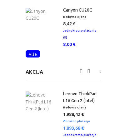
 Tower G1i
Canyon CU20C
tation
Redovna cijena
8,42 €
 cijena
R
,16 €
Jednokratno plaćanje
atno plaćanje
(
)
J
8,00 €
(
,00 €
Više
AKCIJA
o ThinkBook
Lenovo ThinkPad
IRL
L16 Gen 2 (Intel)
 cijena
Redovna cijena
R
,84 €
1.988,42 €
 plaćanje
Obročno plaćanje
O
,53 €
1.893,68 €
atno plaćanje
Jednokratno plaćanje
J