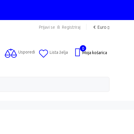
Prijavi se
ili
Registriraj
€
Euro
0
Usporedi
Lista želja
Moja košarica