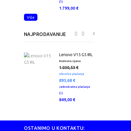
(
)
(
0 €
1.799,00 €
Više
NAJPRODAVANIJE
o V15 G4
Lenovo V15 G5 IRL
Redovna cijena
R
1.030,53 €
 cijena
6 €
Obročno plaćanje
J
893,68 €
atno plaćanje
(
Jednokratno plaćanje
0 €
(
)
849,00 €
OSTANIMO U KONTAKTU: