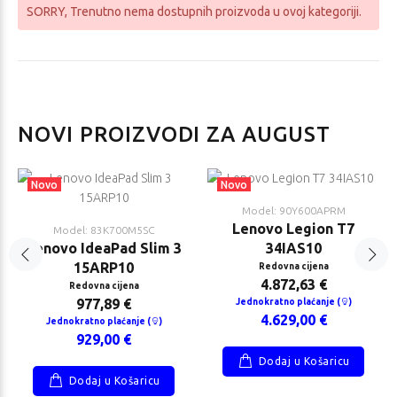
SORRY
, Trenutno nema dostupnih proizvoda u ovoj kategoriji.
novo Legion 9
Lenovo IdeaPad Slim
NOVI PROIZVODI ZA AUGUST
8IAX10
3 15ABR8
dovna cijena
Redovna cijena
314,74 €
704,21 €
Novo
Novo
dnokratno plaćanje
Jednokratno plaćanje (
)
Model: 90Y600APRM
669,00 €
)
Lenovo Legion T7
Model: 83K700M5SC
999,00 €
Lenovo IdeaPad Slim 3
34IAS10
15ARP10
Redovna cijena
4.872,63 €
Redovna cijena
977,89 €
Jednokratno plaćanje (
)
4.629,00 €
Jednokratno plaćanje (
)
929,00 €
Dodaj u Košaricu
vo V15 G5
Lenovo LOQ
Dodaj u Košaricu
17IRX10