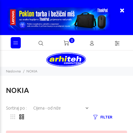
0
Naslovna
NOKIA
NOKIA
Sortiraj po :
FILTER