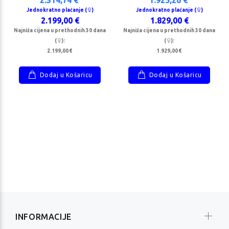
je (
)
plaćanje (
)
Jednokratno plaćanje (
)
Jednokratno plaćanje (
)
00 €
759,00 €
2.199,00 €
1.829,00 €
Najniža cijena u prethodnih 30 dana
Najniža cijena u prethodnih 30 dana
(
):
(
):
2.199,00 €
1.929,00 €
Dodaj u Košaricu
Dodaj u Košaricu
INFORMACIJE