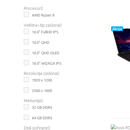
Procesor
AMD Ryzen 9
Veličina i tip zaslona
Akcija
16.0" FullHD IPS
16.0" QHD
16.0" QHD OLED
16.0" WQXGA IPS
Rezolucija zaslona
1920 x 1200
2560 x 1600
Memorija
32 GB DDR5
64 GB DDR5
Disk pohrane