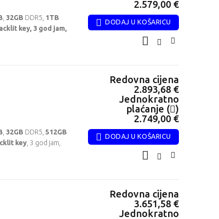
2.579,00 €
B
,
32GB
DDR5,
1TB
DODAJ U KOŠARICU
cklit key, 3 god jam,
HP OmniStudio AiO
HP EliteBook 6 G2i
24-cu0038ny
14
Redovna cijena
Redovna cijena
968,42 €
2.314,74 €
Redovna cijena
Jednokratno
Jednokratno
2.893,68 €
plaćanje (
)
plaćanje (
)
Jednokratno
plaćanje (
)
920,00 €
2.199,00 €
2.749,00 €
B
,
32GB
DDR5,
512GB
DODAJ U KOŠARICU
cklit key
, 3 god jam,
Lenovo ThinkPad
Acer Iconia A11-
Redovna cijena
X1 Carbon Gen 13
21M
3.651,58 €
Aura Edition
Jednokratno
Redovna