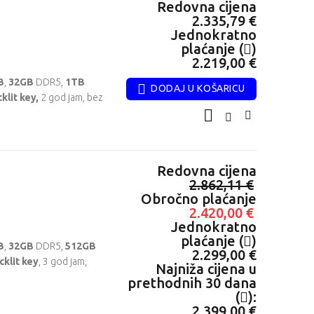
Redovna cijena
2.335,79 €
Jednokratno
plaćanje (
)
2.219,00 €
B
,
32GB
DDR5,
1TB
DODAJ U KOŠARICU
klit key,
2 god jam, bez
Redovna cijena
2.862,11 €
Obročno plaćanje
2.420,00 €
Jednokratno
plaćanje (
)
B
,
32GB
DDR5,
512GB
2.299,00 €
cklit key
, 3 god jam,
Najniža cijena u
prethodnih 30 dana
(
):
2.399,00 €