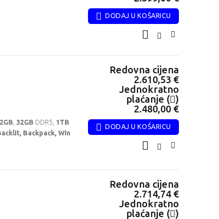
DODAJ U KOŠARICU
Redovna cijena
2.610,53 €
Jednokratno
plaćanje (
)
2.480,00 €
12GB
,
32GB
DDR5,
1TB
DODAJ U KOŠARICU
acklit, Backpack, Win
Redovna cijena
2.714,74 €
Jednokratno
plaćanje (
)