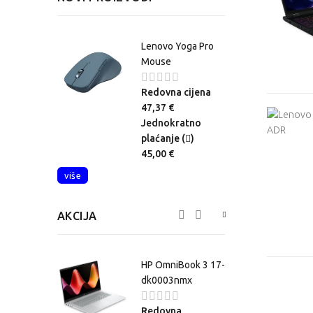
niBook 7 16-
Lenovo Yoga Pro
00nmx
Mouse
na cijena
Redovna cijena
,42 €
47,37 €
okratno
Jednokratno
je (
)
plaćanje (
)
,00 €
45,00 €
više
AKCIJA
o Legion 5
HP OmniBook 3 17-
P11
dk0003nmx
vna
Redovna