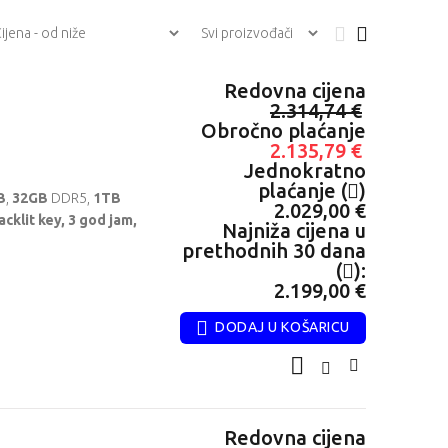
Redovna cijena
2.314,74 €
Obročno plaćanje
2.135,79 €
Jednokratno
plaćanje (
)
B
,
32GB
DDR5,
1TB
2.029,00 €
cklit key, 3 god jam,
Najniža cijena u
prethodnih 30 dana
(
):
2.199,00 €
DODAJ U KOŠARICU
Redovna cijena