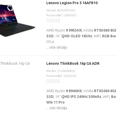
Lenovo Legion Pro 5 16AFR10
Model: 83F2001DSC
Proizvođač: LENOVO
AMD Ryzen
9 9955HX
, nVidia
RTX5060 8G
SSD
, 16"
QHD OLED 165Hz
, WiFi,
RGB Bac
OS-a
... više detalja
Lenovo ThinkBook 16p G6 ADR
Model: 21U0000KSC
Proizvođač: LENOVO
AMD Ryzen
9 8940HX
, nVidia
RTX5060 8G
SSD
, 16"
QHD IPS 240Hz 500nits
, WiFi,
Ba
Win 11 Pro
... više detalja