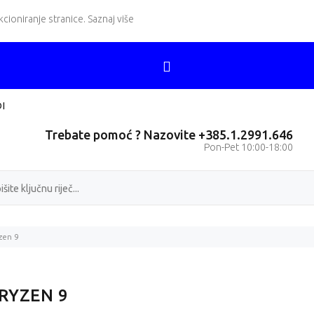
kcioniranje stranice.
Saznaj više
I
Trebate pomoć ? Nazovite +385.1.2991.646
Pon-Pet 10:00-18:00
zen 9
RYZEN 9