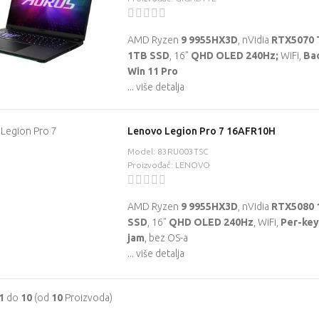
cijena
830,53 €
cijena
2.051,58 €
Obročno plaćanje
Obročno plaćanje
AMD Ryzen
9 9955HX3D
, nVidia
RTX5070 
809,47 €
1.988,42 €
1TB SSD
, 16"
QHD OLED 240Hz;
WiFi,
Bac
Jednokratno
Jednokratno
Win 11 Pro
plaćanje (
)
plaćanje (
)
... više detalja
769,00 €
1.889,00 €
Najniža cijena u
Najniža cijena u
prethodnih 30
prethodnih 30
Lenovo Legion Pro 7 16AFR10H
dana (
):
789,00 €
dana (
):
Model: 83RU003TSC
1.949,00 €
Proizvođač: LENOVO
AMD Ryzen
9 9955HX3D
, nVidia
RTX5080 
SSD
, 16"
QHD OLED 240Hz
, WiFi,
Per-key
jam
, bez OS-a
Lenovo ThinkBook
Lenovo Legion Pro
... više detalja
16p G6 ADR
5 16ADR10
1
do
10
(od
10
Proizvoda)
Redovna
Redovna cijena
cijena
2.862,11 €
2.714,74 €