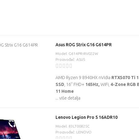
Asus ROG Strix G16 G614PR
Model: G614PR-RV022W
Proizvođač: ASUS
AMD Ryzen 9 8940HX
nVidia
RTX5070 Ti 
SSD
, 16" FHD+
165Hz,
WiFi,
4-Zone RGB B
11 Home
... više detalja
Lenovo Legion Pro 5 16ADR10
Model: 83LT0082SC
Proizvođač: LENOVO