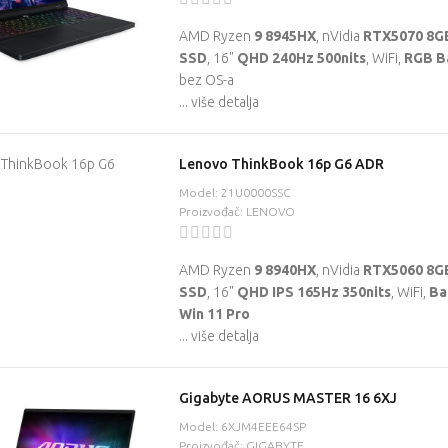
AMD Ryzen
9 8945HX
, nVidia
RTX5070 8G
SSD
, 16"
QHD 240Hz 500nits
, WiFi,
RGB Ba
HP OmniStudio AiO
HP OmniStudio AiO
bez OS-a
27-cu0020ny
24-cu0035ny
... više detalja
Redovna cijena
Redovna cijena
946,32 €
1.198,95 €
Lenovo ThinkBook 16p G6 ADR
Jednokratno
Jednokratno
Model: 21U0000SSC
plaćanje (
)
plaćanje (
)
Proizvođač: LENOVO
899,00 €
1.139,00 €
AMD Ryzen
9 8940HX
, nVidia
RTX5060 8G
SSD
, 16"
QHD IPS 165Hz 350nits
, WiFi,
Ba
Win 11 Pro
... više detalja
Lenovo AIO 3
Lenovo Legion 5
Gigabyte AORUS MASTER 16 6XJ
24ARR9
15AGP11
Model: 6XJM4EEE64SP
Redovna
Redovna
Proizvođač: GIGABYTE