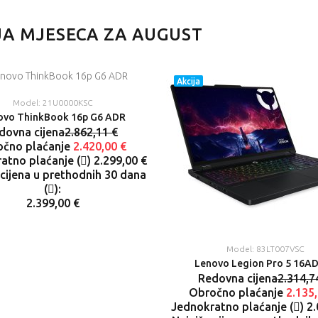
Obročno plaćanje
Jednokratno
2.420,00 €
plaćanje (
)
JA MJESECA ZA AUGUST
Jednokratno
2.579,00 €
plaćanje (
)
2.299,00 €
Akcija
Najniža cijena u
Model: 21U0000KSC
prethodnih 30
ovo ThinkBook 16p G6 ADR
dana (
):
dovna cijena
2.862,11 €
2.399,00 €
čno plaćanje
2.420,00 €
atno plaćanje (
)
2.299,00 €
 cijena u prethodnih 30 dana
(
):
2.399,00 €
Model: 83LT007VSC
Lenovo Legion Pro 5 16A
Redovna cijena
2.314,7
Obročno plaćanje
2.135,
Jednokratno plaćanje (
)
2.