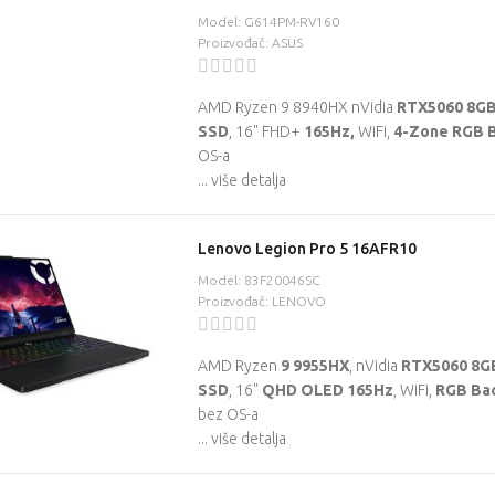
Model: G614PM-RV160
Proizvođač: ASUS
AMD Ryzen 9 8940HX
nVidia
RTX5060 8G
SSD
, 16" FHD+
165Hz,
WiFi,
4-Zone RGB B
OS-a
... više detalja
Lenovo Legion Pro 5 16AFR10
Model: 83F20046SC
Proizvođač: LENOVO
AMD Ryzen
9 9955HX
, nVidia
RTX5060 8G
SSD
, 16"
QHD OLED 165Hz
, WiFi,
RGB Back
bez OS-a
... više detalja