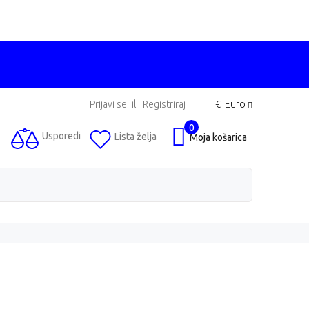
Prijavi se
ili
Registriraj
€
Euro
0
Usporedi
Lista želja
Moja košarica