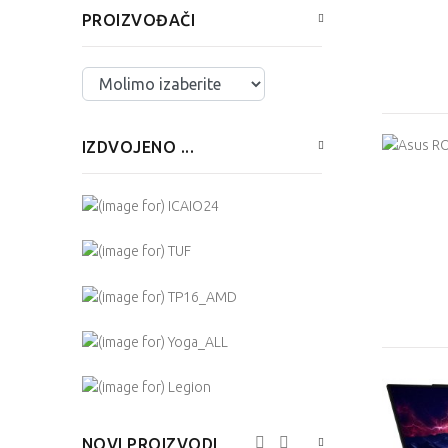
PROIZVOĐAČI
Izaberite ...
IZDVOJENO ...
NOVI PROIZVODI