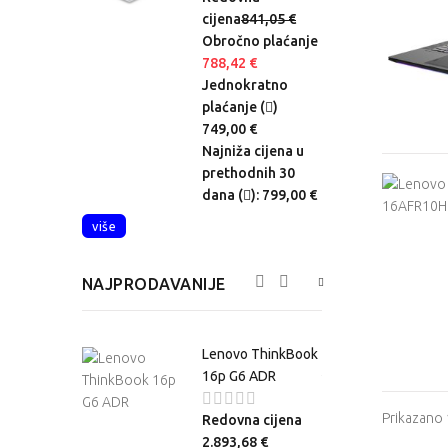
a
1.988,42 €
cijena
841,05 €
no plaćanje
Obročno plaćanje
,26 €
788,42 €
okratno
Jednokratno
je (
)
plaćanje (
)
,00 €
749,00 €
ža cijena u
Najniža cijena u
odnih 30
prethodnih 30
(
):
dana (
):
799,00 €
,00 €
više
NAJPRODAVANIJE
o Legion Pro
Lenovo ThinkBook
FR10H
16p G6 ADR
Prikazano
na cijena
Redovna cijena
,11 €
2.893,68 €