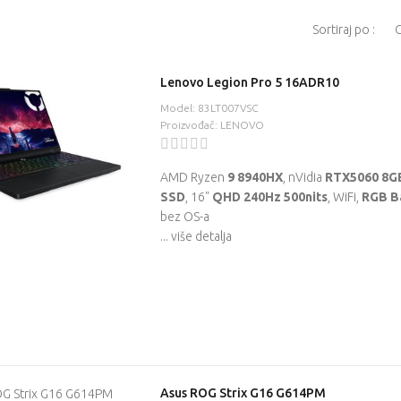
Sortiraj po :
Lenovo Legion Pro 5 16ADR10
Model: 83LT007VSC
Proizvođač: LENOVO
AMD Ryzen
9 8940HX
, nVidia
RTX5060 8G
SSD
, 16"
QHD 240Hz 500nits
, WiFi,
RGB Ba
bez OS-a
... više detalja
Asus ROG Strix G16 G614PM