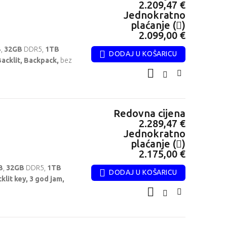
2.209,47 €
Jednokratno
plaćanje (
)
2.099,00 €
B
,
32GB
DDR5,
1TB
DODAJ U KOŠARICU
acklit, Backpack,
bez
Redovna cijena
2.289,47 €
Jednokratno
plaćanje (
)
2.175,00 €
B
,
32GB
DDR5,
1TB
DODAJ U KOŠARICU
lit key, 3 god jam,