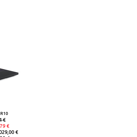
Obročno plaćanje
Jednokratno
2.135,79 €
plaćanje (
)
Jednokratno
2.099,00 €
plaćanje (
)
2.029,00 €
Najniža cijena u
prethodnih 30
dana (
):
2.199,00 €
DR10
4 €
79 €
029,00 €