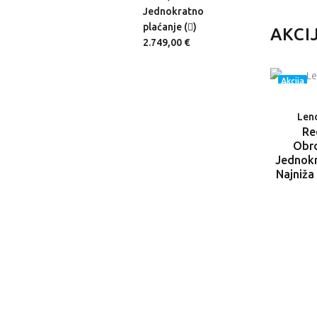
okratno
Jednokratno
je (
)
plaćanje (
)
AKCI
,00 €
2.749,00 €
Akcija
Len
Re
Obro
Jednokr
Najniža