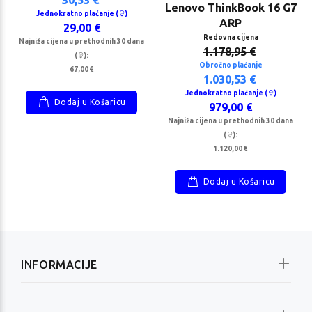
kratno
Jednokratno
Lenovo ThinkBook 16 G7
Jednokratno plaćanje (
)
je (
)
plaćanje (
)
ARP
29,00 €
00 €
739,00 €
Redovna cijena
Najniža cijena u prethodnih 30 dana
1.178,95 €
(
):
Obročno plaćanje
67,00 €
1.030,53 €
Jednokratno plaćanje (
)
Dodaj u Košaricu
979,00 €
Najniža cijena u prethodnih 30 dana
(
):
1.120,00 €
Dodaj u Košaricu
INFORMACIJE