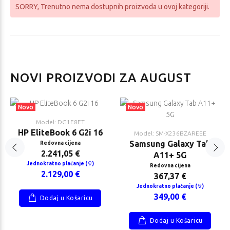
SORRY
, Trenutno nema dostupnih proizvoda u ovoj kategoriji.
us X1407AA-
HP EliteBook 8
NOVI PROIZVODI ZA AUGUST
010W
G2i 14
ovna cijena
Redovna cijena
325,26 €
2.420,00 €
Novo
Novo
nokratno plaćanje
Jednokratno
Model: DG1E8ET
plaćanje (
)
HP EliteBook 6 G2i 16
Model: SM-X236BZAREEE
259,00 €
2.299,00 €
Samsung Galaxy Tab
Redovna cijena
2.241,05 €
A11+ 5G
Jednokratno plaćanje (
)
Redovna cijena
2.129,00 €
367,37 €
Jednokratno plaćanje (
)
349,00 €
Dodaj u Košaricu
Dodaj u Košaricu
Lenovo ThinkBook
Redmi Buds 6