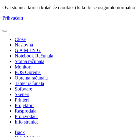
Ova stranica koristi kolačiće (cookies) kako bi se osiguralo normalno 
Prihvaćam
Close
Naslovna
G A M I N G
Notebook Računala
Stolna računala
Monitori
POS Oprema
Oprema računala
Tablet računala
Software
Skeneri
Printeri
Projektori
Rasprodaja
Proizvođači
Info stranice
Back