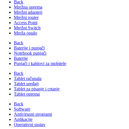
Back
Mrežna oprema
Mrežni adapteri
Mrežni router
Access Point
Mrežni Switch
Mreža ostalo
Back
Baterije i punjači
Notebook punjači
Baterije
Punjači i kablovi za mobitele
Back
Tablet računala
Tablet uređaji
Tablet za pisanje i crtanje
Tablet oprema
Back
Software
Antivirusni programi
Aplikacije
Operativni sustav