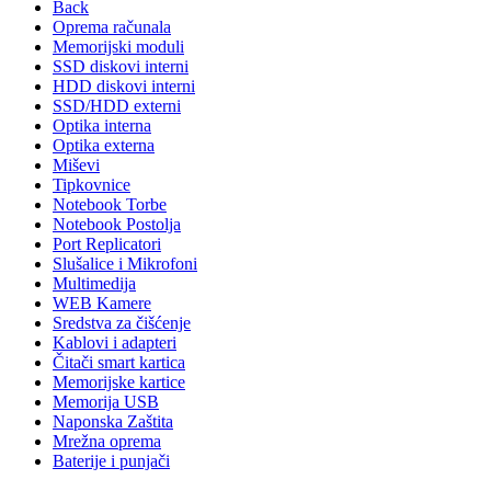
Back
Oprema računala
Memorijski moduli
SSD diskovi interni
HDD diskovi interni
SSD/HDD externi
Optika interna
Optika externa
Miševi
Tipkovnice
Notebook Torbe
Notebook Postolja
Port Replicatori
Slušalice i Mikrofoni
Multimedija
WEB Kamere
Sredstva za čišćenje
Kablovi i adapteri
Čitači smart kartica
Memorijske kartice
Memorija USB
Naponska Zaštita
Mrežna oprema
Baterije i punjači