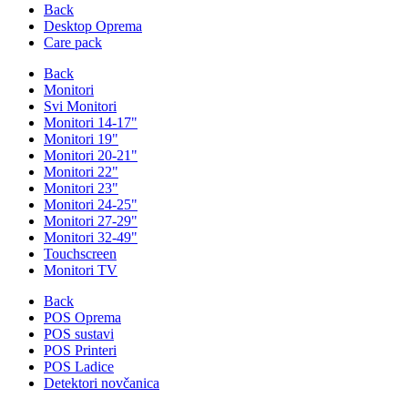
Back
Desktop Oprema
Care pack
Back
Monitori
Svi Monitori
Monitori 14-17"
Monitori 19"
Monitori 20-21"
Monitori 22"
Monitori 23"
Monitori 24-25"
Monitori 27-29"
Monitori 32-49"
Touchscreen
Monitori TV
Back
POS Oprema
POS sustavi
POS Printeri
POS Ladice
Detektori novčanica