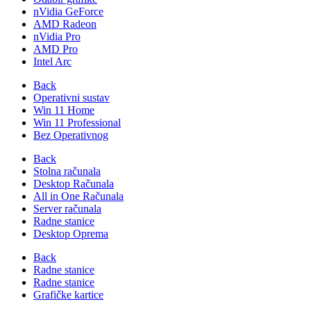
nVidia GeForce
AMD Radeon
nVidia Pro
AMD Pro
Intel Arc
Back
Operativni sustav
Win 11 Home
Win 11 Professional
Bez Operativnog
Back
Stolna računala
Desktop Računala
All in One Računala
Server računala
Radne stanice
Desktop Oprema
Back
Radne stanice
Radne stanice
Grafičke kartice