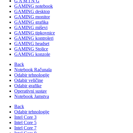
G A M I N G
GAMING notebook
GAMING desktop
GAMING monitor
GAMING grafika
GAMING miševi
GAMING tipkovnice
GAMING kontroleri
GAMING headset
GAMING Stolice
GAMING konzole
Back
Notebook Računala
Odabir tehnologije
Odabir veličine
Odabir grafike
Operativni sustav
Notebook Jamstva
Back
Odabir tehnologije
Intel Core 3
Intel Core 5
Intel Core 7