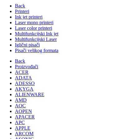
Back
Printeri
Ink jet printeri
Laser mono printeri
Laser color printeri
Multifunkcijski Ink jet
Multifunkcijski Laser
Iglični pisači
Pisači velikog formata
Back
Proizvođači
ACER
ADATA
ADESSO
AKYGA
ALIENWARE
AMD
AOC
AOPEN
APACER
APC
APPLE
ARCOM