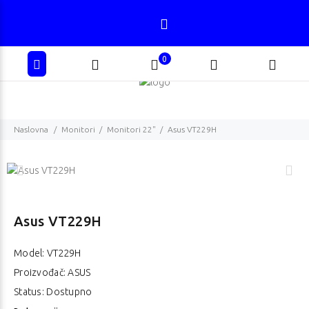
0
Naslovna
Monitori
Monitori 22"
Asus VT229H
Asus VT229H
Model:
VT229H
Proizvođač: ASUS
Status: Dostupno