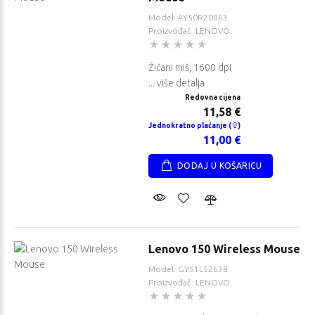
Model: 4Y50R20863
Proizvođač: LENOVO
Žičani miš, 1600 dpi
... više detalja
Redovna cijena
11,58 €
Jednokratno plaćanje (
)
11,00 €
DODAJ U KOŠARICU
Lenovo 150 Wireless Mouse
Model: GY51L52638
Proizvođač: LENOVO