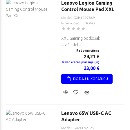
Lenovo Legion Gaming
Control Mouse Pad XXL
Model: GXH1C97869
Proizvođač: LENOVO
XXL Gaming podložak
... više detalja
Redovna cijena
24,21 €
Jednokratno plaćanje (
)
23,00 €
DODAJ U KOŠARICU
Lenovo 65W USB-C AC
Adapter
Model: GX20P92529