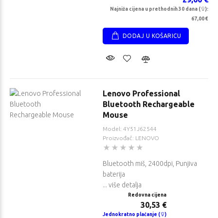
Najniža cijena u prethodnih 30 dana (
):
67,00 €
DODAJ U KOŠARICU
Lenovo Professional
Bluetooth Rechargeable
Mouse
Model: 4Y51J62544
Proizvođač: LENOVO
Bluetooth miš, 2400dpi, Punjiva
baterija
... više detalja
Redovna cijena
30,53 €
Jednokratno plaćanje (
)