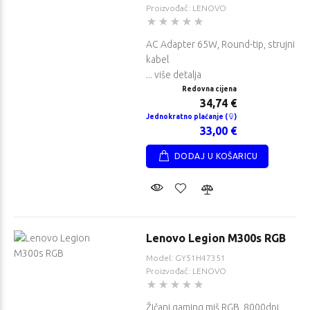
Proizvođač: LENOVO
AC Adapter 65W, Round-tip, strujni
kabel
... više detalja
Redovna cijena
34,74 €
Jednokratno plaćanje (
)
33,00 €
DODAJ U KOŠARICU
Lenovo Legion M300s RGB
Model: GY51H47351
Proizvođač: LENOVO
Žičani gaming miš RGB, 8000dpi,