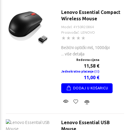
Lenovo Essential Compact
Wireless Mouse
Model: 4Y50R20864
Proizvođač: LENOVO
Bežični optički miš, 1000dpi
... više detalja
Redovna cijena
11,58 €
Jednokratno plaćanje (
)
11,00 €
DODAJ U KOŠARICU
Lenovo Essential USB
Mouse