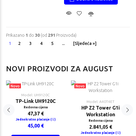
Prikazano
1
do
30
(od
291
Proizvoda)
1
2
3
4
5
...
[Sljedeća »]
NOVI PROIZVODI ZA AUGUST
Novo
Novo
Model: UH9120C
TP-Link UH9120C
Model: A40T4ET
HP Z2 Tower G1i
Redovna cijena
47,37 €
Workstation
Jednokratno plaćanje (
)
Redovna cijena
45,00 €
2.841,05 €
Jednokratno plaćanje (
)