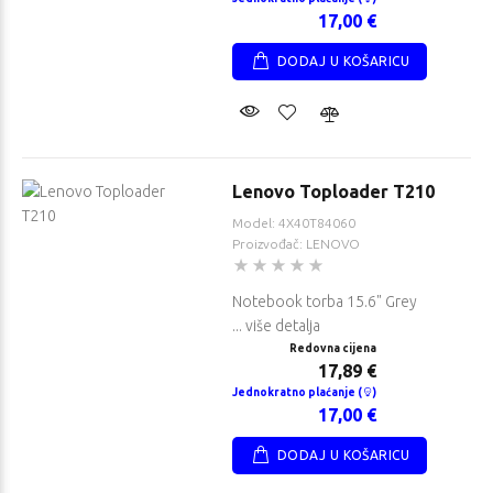
17,00 €
DODAJ U KOŠARICU
Lenovo Toploader T210
Model: 4X40T84060
Proizvođač: LENOVO
Notebook torba 15.6" Grey
... više detalja
Redovna cijena
17,89 €
Jednokratno plaćanje (
)
17,00 €
DODAJ U KOŠARICU