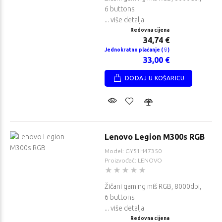
6 buttons
... više detalja
Redovna cijena
34,74 €
Jednokratno plaćanje (
)
33,00 €
DODAJ U KOŠARICU
Lenovo Legion M300s RGB
Model: GY51H47350
Proizvođač: LENOVO
Žičani gaming miš RGB, 8000dpi,
6 buttons
... više detalja
Redovna cijena