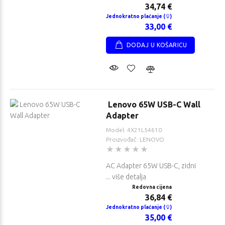
34,74 €
Jednokratno plaćanje (
)
33,00 €
DODAJ U KOŠARICU
Lenovo 65W USB-C Wall
Adapter
Model: 4X21L54610
Proizvođač: LENOVO
AC Adapter 65W USB-C, zidni
... više detalja
Redovna cijena
36,84 €
Jednokratno plaćanje (
)
35,00 €