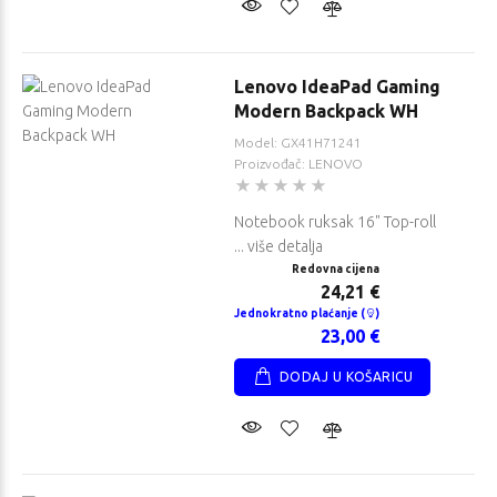
Lenovo IdeaPad Gaming
Modern Backpack WH
Model: GX41H71241
Proizvođač: LENOVO
Notebook ruksak 16" Top-roll
... više detalja
Redovna cijena
24,21 €
Jednokratno plaćanje (
)
23,00 €
DODAJ U KOŠARICU