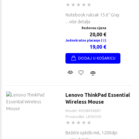
Notebook ruksak 15.6" Gray
... više detalja
Redovna cijena
20,00 €
Jednokratno plaćanje (
)
19,00 €
DODAJ U KOŠARICU
Lenovo ThinkPad Essential
Wireless Mouse
Model: 4X30M56887
Proizvođač: LENOVO
HP Z2 Tower G1i
HP Z2 Tower G1i
Workstation
Workstation
Bežični optički miš, 1200dpi
Redovna cijena
Redovna cijena