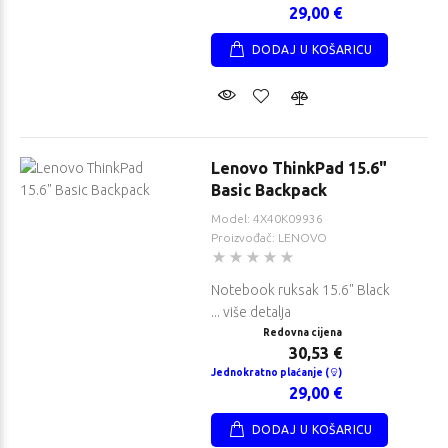
29,00 €
DODAJ U KOŠARICU
Lenovo ThinkPad 15.6"
Basic Backpack
Model: 4X40K09936
Proizvođač: LENOVO
Notebook ruksak 15.6" Black
... više detalja
Redovna cijena
30,53 €
Jednokratno plaćanje (
)
29,00 €
DODAJ U KOŠARICU