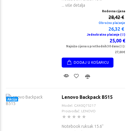
... više detalja
Redovna cijena
28,42 €
Obročno plaćanje
26,32 €
Jednokratno plaćanje (
)
25,00 €
Najniža cijena u prethodnih 30 dana (
):
27,00 €
DODAJ U KOŠARICU
Lenovo Backpack B515
Akcija
Model: GX40Q75217
Proizvođač: LENOVO
Notebook ruksak 15.6"