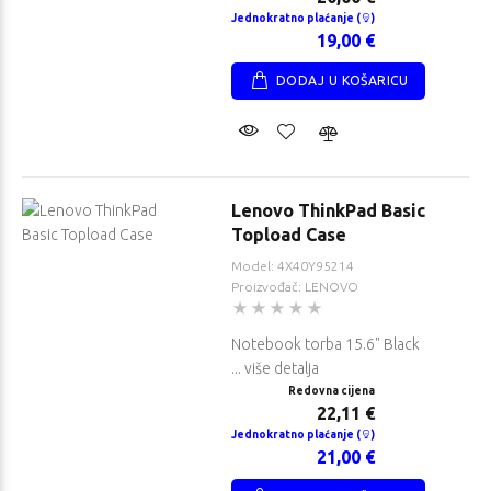
Jednokratno plaćanje (
)
19,00 €
DODAJ U KOŠARICU
vo V15 G5
Lenovo V15 G5
IRL
na cijena
Redovna cijena
79 €
630,53 €
no plaćanje
Obročno plaćanje
Lenovo ThinkPad Basic
89 €
567,37 €
Topload Case
kratno
Jednokratno
Model: 4X40Y95214
je (
)
plaćanje (
)
Proizvođač: LENOVO
00 €
539,00 €
Notebook torba 15.6" Black
... više detalja
Redovna cijena
22,11 €
Jednokratno plaćanje (
)
21,00 €