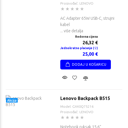
Proizvođač: LENOVO
AC Adapter 65W USB-C, strujni
kabel
... više detalja
Redovna cijena
26,32 €
Jednokratno plaćanje (
)
25,00 €
DODAJ U KOŠARICU
Lenovo Backpack B515
Akcija
Model: GX40Q75216
Proizvođač: LENOVO
Notebook ruksak 15.6"