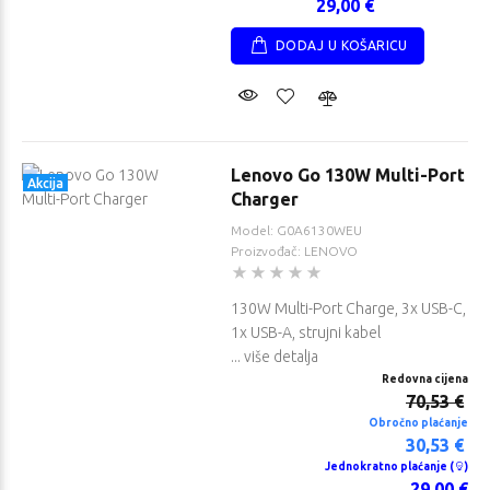
29,00 €
DODAJ U KOŠARICU
Lenovo Go 130W Multi-Port
Akcija
Charger
Model: G0A6130WEU
Proizvođač: LENOVO
130W Multi-Port Charge, 3x USB-C,
1x USB-A, strujni kabel
... više detalja
Redovna cijena
70,53 €
Obročno plaćanje
30,53 €
Jednokratno plaćanje (
)
29,00 €