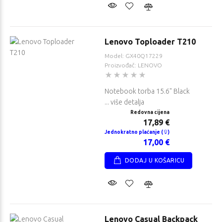
Lenovo Toploader T210
Model: GX40Q17229
Proizvođač: LENOVO
Notebook torba 15.6" Black
... više detalja
Redovna cijena
17,89 €
Jednokratno plaćanje (
)
17,00 €
DODAJ U KOŠARICU
Lenovo Casual Backpack