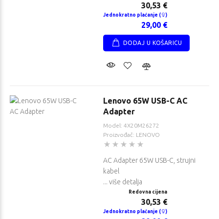
30,53 €
Jednokratno plaćanje (
)
29,00 €
DODAJ U KOŠARICU
Lenovo 65W USB-C AC
Adapter
Model: 4X20M26272
Proizvođač: LENOVO
AC Adapter 65W USB-C, strujni
kabel
... više detalja
Redovna cijena
30,53 €
Jednokratno plaćanje (
)