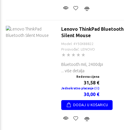
Lenovo ThinkPad Bluetooth
Silent Mouse
Model: 4Y50X88822
Proizvođač: LENOVO
Bluetooth miš, 2400dpi
... više detalja
Redovna cijena
31,58 €
Jednokratno plaćanje (
)
30,00 €
DODAJ U KOŠARICU