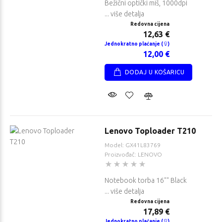
Bežični optički miš, 1000dpi
... više detalja
Redovna cijena
12,63 €
Jednokratno plaćanje (
)
12,00 €
DODAJ U KOŠARICU
Lenovo Toploader T210
Model: GX41L83769
Proizvođač: LENOVO
Notebook torba 16"" Black
... više detalja
Redovna cijena
17,89 €
Jednokratno plaćanje (
)