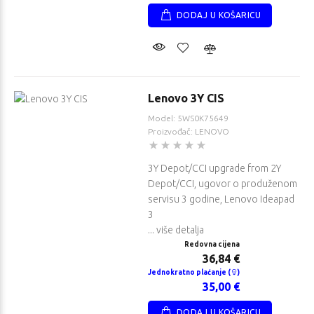
DODAJ U KOŠARICU
Lenovo 3Y CIS
Model: 5WS0K75649
Proizvođač: LENOVO
3Y Depot/CCI upgrade from 2Y
Depot/CCI, ugovor o produženom
servisu 3 godine, Lenovo Ideapad
3
... više detalja
Redovna cijena
36,84 €
Jednokratno plaćanje (
)
35,00 €
DODAJ U KOŠARICU