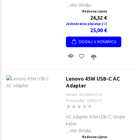
... više detalja
Redovna cijena
26,32 €
Jednokratno plaćanje (
)
25,00 €
DODAJ U KOŠARICU
Lenovo 45W USB-C AC
Adapter
Model: 4X20M26256
Proizvođač: LENOVO
AC Adapter 45W USB-C, strujni
kabel
... više detalja
Redovna cijena