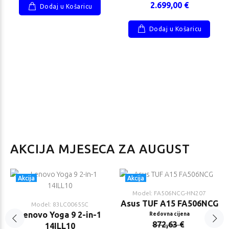
2.699,00 €
Dodaj u Košaricu
Dodaj u Košaricu
AKCIJA MJESECA ZA AUGUST
Akcija
Akcija
Model: FA506NCG-HN207
Asus TUF A15 FA506NCG
Model: 83LC0065SC
Lenovo Yoga 9 2-in-1
Redovna cijena
872,63 €
14ILL10