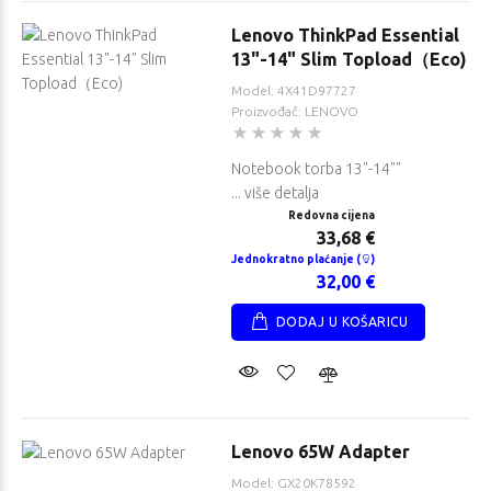
Lenovo ThinkPad Essential
13"-14" Slim Topload（Eco)
Model: 4X41D97727
Proizvođač: LENOVO
Notebook torba 13"-14""
... više detalja
Redovna cijena
33,68 €
Jednokratno plaćanje (
)
32,00 €
DODAJ U KOŠARICU
Lenovo 65W Adapter
Model: GX20K78592