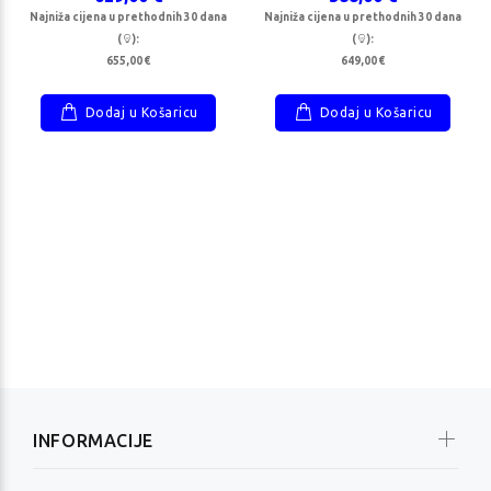
00 €
739,00 €
Najniža cijena u prethodnih 30 dana
Najniža cijena u prethodnih 30 dana
(
):
(
):
655,00 €
649,00 €
Dodaj u Košaricu
Dodaj u Košaricu
INFORMACIJE