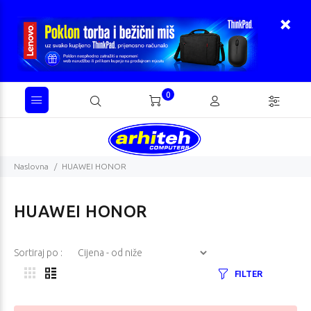
0
Naslovna
HUAWEI HONOR
HUAWEI HONOR
Sortiraj po :
FILTER