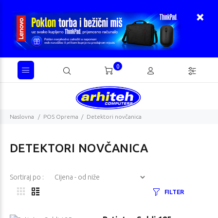
0
Naslovna
POS Oprema
Detektori novčanica
DETEKTORI NOVČANICA
Sortiraj po :
FILTER