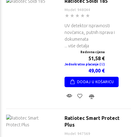
Ratiotec Soldi 185
Model: 948044
UV detektor ispravnosti
novčanica,, putnih isprava i
dokumenata
... više detalja
Redovna cijena
51,58 €
Jednokratno plaćanje (
)
49,00 €
DODAJ U KOŠARICU
Ratiotec Smart Protect
Plus
Model: 947569