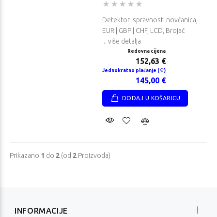
Detektor ispravnosti novčanica,
EUR | GBP | CHF, LCD, Brojač
... više detalja
Redovna cijena
152,63 €
Jednokratno plaćanje (
)
145,00 €
DODAJ U KOŠARICU
Prikazano
1
do
2
(od
2
Proizvoda)
INFORMACIJE