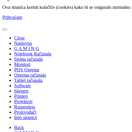
0
Ova stranica koristi kolačiće (cookies) kako bi se osiguralo normalno 
Prihvaćam
Close
Naslovna
G A M I N G
Notebook Računala
Stolna računala
Monitori
POS Oprema
Oprema računala
Tablet računala
Software
Skeneri
Printeri
Projektori
Rasprodaja
Proizvođači
Info stranice
Back