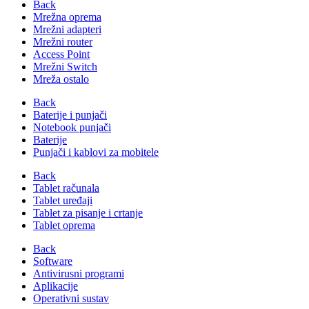
Back
Mrežna oprema
Mrežni adapteri
Mrežni router
Access Point
Mrežni Switch
Mreža ostalo
Back
Baterije i punjači
Notebook punjači
Baterije
Punjači i kablovi za mobitele
Back
Tablet računala
Tablet uređaji
Tablet za pisanje i crtanje
Tablet oprema
Back
Software
Antivirusni programi
Aplikacije
Operativni sustav