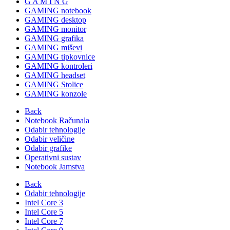
G A M I N G
GAMING notebook
GAMING desktop
GAMING monitor
GAMING grafika
GAMING miševi
GAMING tipkovnice
GAMING kontroleri
GAMING headset
GAMING Stolice
GAMING konzole
Back
Notebook Računala
Odabir tehnologije
Odabir veličine
Odabir grafike
Operativni sustav
Notebook Jamstva
Back
Odabir tehnologije
Intel Core 3
Intel Core 5
Intel Core 7