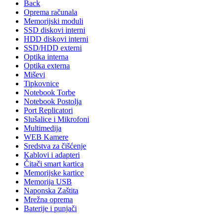
Back
Oprema računala
Memorijski moduli
SSD diskovi interni
HDD diskovi interni
SSD/HDD externi
Optika interna
Optika externa
Miševi
Tipkovnice
Notebook Torbe
Notebook Postolja
Port Replicatori
Slušalice i Mikrofoni
Multimedija
WEB Kamere
Sredstva za čišćenje
Kablovi i adapteri
Čitači smart kartica
Memorijske kartice
Memorija USB
Naponska Zaštita
Mrežna oprema
Baterije i punjači