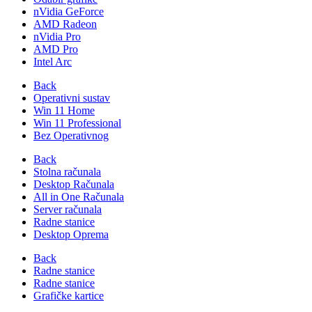
nVidia GeForce
AMD Radeon
nVidia Pro
AMD Pro
Intel Arc
Back
Operativni sustav
Win 11 Home
Win 11 Professional
Bez Operativnog
Back
Stolna računala
Desktop Računala
All in One Računala
Server računala
Radne stanice
Desktop Oprema
Back
Radne stanice
Radne stanice
Grafičke kartice