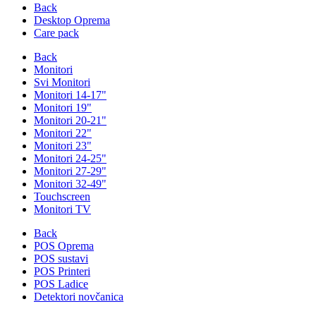
Back
Desktop Oprema
Care pack
Back
Monitori
Svi Monitori
Monitori 14-17"
Monitori 19"
Monitori 20-21"
Monitori 22"
Monitori 23"
Monitori 24-25"
Monitori 27-29"
Monitori 32-49"
Touchscreen
Monitori TV
Back
POS Oprema
POS sustavi
POS Printeri
POS Ladice
Detektori novčanica