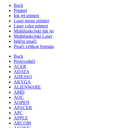
Back
Printeri
Ink jet printeri
Laser mono printeri
Laser color printeri
Multifunkcijski Ink jet
Multifunkcijski Laser
Iglični pisači
Pisači velikog formata
Back
Proizvođači
ACER
ADATA
ADESSO
AKYGA
ALIENWARE
AMD
AOC
AOPEN
APACER
APC
APPLE
ARCOM