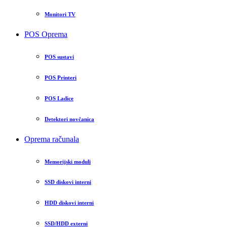
Monitori TV
POS Oprema
POS sustavi
POS Printeri
POS Ladice
Detektori novčanica
Oprema računala
Memorijski moduli
SSD diskovi interni
HDD diskovi interni
SSD/HDD externi