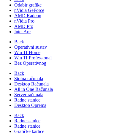
Odabir grafike
nVidia GeForce
AMD Radeon
nVidia Pro
AMD Pro
Intel Arc
Back
Operativni sustav
Win 11 Home
Win 11 Professional
Bez Operativnog
Back
Stolna računala
Desktop Računala
All in One Računala
Server računala
Radne stanice
Desktop Oprema
Back
Radne stanice
Radne stanice
Grafičke kartice