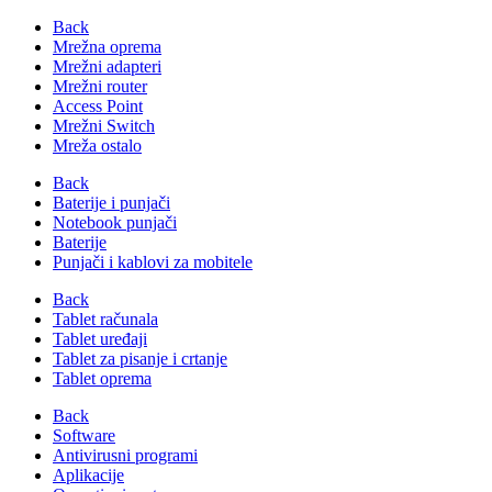
Back
Mrežna oprema
Mrežni adapteri
Mrežni router
Access Point
Mrežni Switch
Mreža ostalo
Back
Baterije i punjači
Notebook punjači
Baterije
Punjači i kablovi za mobitele
Back
Tablet računala
Tablet uređaji
Tablet za pisanje i crtanje
Tablet oprema
Back
Software
Antivirusni programi
Aplikacije