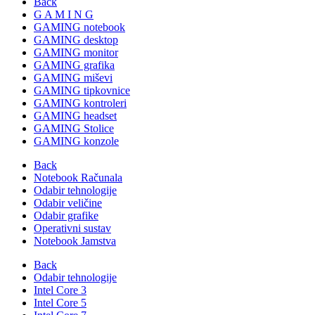
Back
G A M I N G
GAMING notebook
GAMING desktop
GAMING monitor
GAMING grafika
GAMING miševi
GAMING tipkovnice
GAMING kontroleri
GAMING headset
GAMING Stolice
GAMING konzole
Back
Notebook Računala
Odabir tehnologije
Odabir veličine
Odabir grafike
Operativni sustav
Notebook Jamstva
Back
Odabir tehnologije
Intel Core 3
Intel Core 5