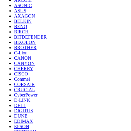
ARCOM
ASONIC
ASUS
AXAGON
BELKIN
BENQ
BIRCH
BITDEFENDER
BIXOLON
BROTHER
C-Lion
CANON
CANYON
CHERRY
CISCO
Commel
CORSAIR
CRUCIAL
CyberPower
D-LINK
DELL
DIGITUS
DUNE
EDIMAX
EPSON