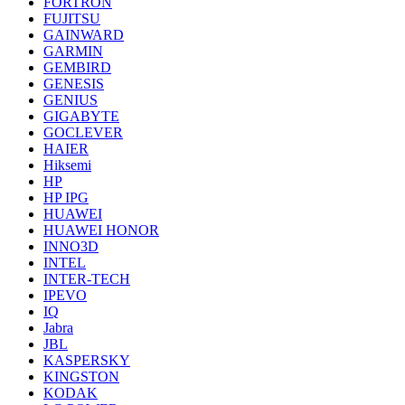
FORTRON
FUJITSU
GAINWARD
GARMIN
GEMBIRD
GENESIS
GENIUS
GIGABYTE
GOCLEVER
HAIER
Hiksemi
HP
HP IPG
HUAWEI
HUAWEI HONOR
INNO3D
INTEL
INTER-TECH
IPEVO
IQ
Jabra
JBL
KASPERSKY
KINGSTON
KODAK