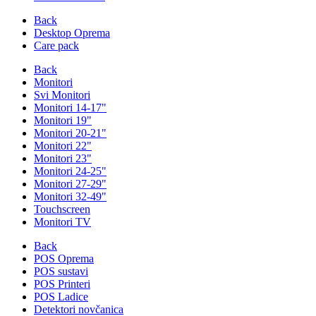
Back
Desktop Oprema
Care pack
Back
Monitori
Svi Monitori
Monitori 14-17"
Monitori 19"
Monitori 20-21"
Monitori 22"
Monitori 23"
Monitori 24-25"
Monitori 27-29"
Monitori 32-49"
Touchscreen
Monitori TV
Back
POS Oprema
POS sustavi
POS Printeri
POS Ladice
Detektori novčanica