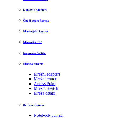
Kablovi i adapteri
Čitači smart kartica
Memorijske kartice
Memorija USB
Naponska Zaštita
Mrežna oprema
Mrežni adapteri
Mrežni router
Access Point
Mrežni Switch
Mreža ostalo
Baterije i punjači
Notebook punjači