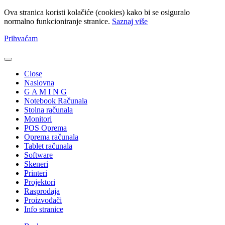
Ova stranica koristi kolačiće (cookies) kako bi se osiguralo
normalno funkcioniranje stranice.
Saznaj više
Prihvaćam
Close
Naslovna
G A M I N G
Notebook Računala
Stolna računala
Monitori
POS Oprema
Oprema računala
Tablet računala
Software
Skeneri
Printeri
Projektori
Rasprodaja
Proizvođači
Info stranice