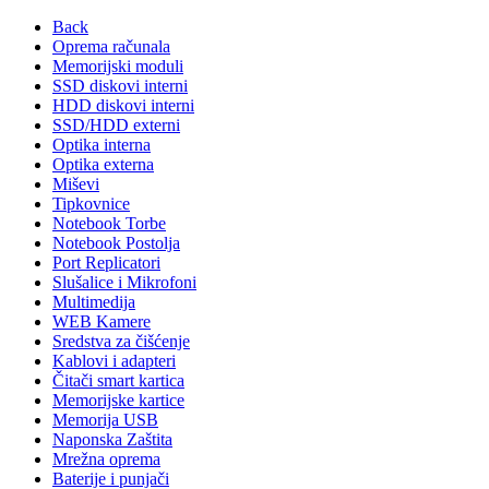
Back
Oprema računala
Memorijski moduli
SSD diskovi interni
HDD diskovi interni
SSD/HDD externi
Optika interna
Optika externa
Miševi
Tipkovnice
Notebook Torbe
Notebook Postolja
Port Replicatori
Slušalice i Mikrofoni
Multimedija
WEB Kamere
Sredstva za čišćenje
Kablovi i adapteri
Čitači smart kartica
Memorijske kartice
Memorija USB
Naponska Zaštita
Mrežna oprema
Baterije i punjači