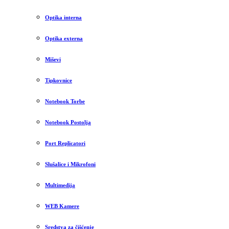
Optika interna
Optika externa
Miševi
Tipkovnice
Notebook Torbe
Notebook Postolja
Port Replicatori
Slušalice i Mikrofoni
Multimedija
WEB Kamere
Sredstva za čišćenje