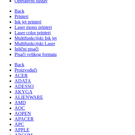
Operativni sustav
Back
Printeri
Ink jet printeri
Laser mono printeri
Laser color printeri
Multifunkcijski Ink jet
Multifunkcijski Laser
Iglični pisači
Pisači velikog formata
Back
Proizvođači
ACER
ADATA
ADESSO
AKYGA
ALIENWARE
AMD
AOC
AOPEN
APACER
APC
APPLE