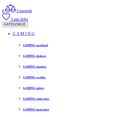
0
Usporedi
Lista želja
KATEGORIJE
G A M I N G
GAMING notebook
GAMING desktop
GAMING monitor
GAMING grafika
GAMING miševi
GAMING tipkovnice
GAMING kontroleri