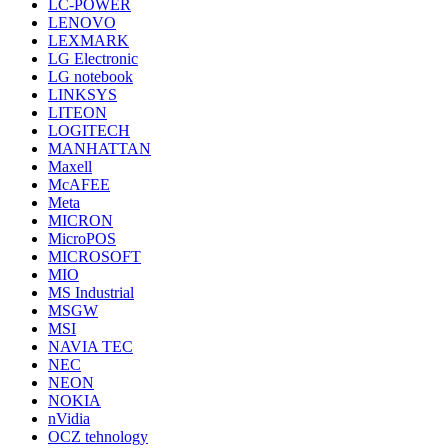
LC-POWER
LENOVO
LEXMARK
LG Electronic
LG notebook
LINKSYS
LITEON
LOGITECH
MANHATTAN
Maxell
McAFEE
Meta
MICRON
MicroPOS
MICROSOFT
MIO
MS Industrial
MSGW
MSI
NAVIA TEC
NEC
NEON
NOKIA
nVidia
OCZ tehnology