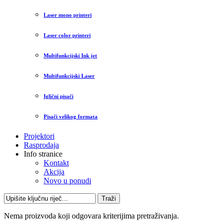
Laser mono printeri
Laser color printeri
Multifunkcijski Ink jet
Multifunkcijski Laser
Iglični pisači
Pisači velikog formata
Projektori
Rasprodaja
Info stranice
Kontakt
Akcija
Novo u ponudi
Traži
Nema proizvoda koji odgovara kriterijima pretraživanja.