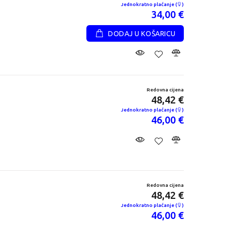
Jednokratno plaćanje (
)
34,00 €
DODAJ U KOŠARICU
Redovna cijena
48,42 €
Jednokratno plaćanje (
)
46,00 €
Asus X1407AA-
HP EliteBook 8
LY010W
G2i 16
Redovna cijena
Redovna cijena
1.325,26 €
2.441,05 €
Jednokratno plaćanje
Jednokratno
(
)
plaćanje (
)
Redovna cijena
1.259,00 €
2.319,00 €
48,42 €
Jednokratno plaćanje (
)
46,00 €