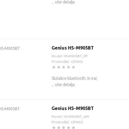
... više detalja
Genius HS-M905BT
Model: HS-M905BT_PP
Proizvođač: GENIUS
Slušalice bluetooth, In ear,
... više detalja
Genius HS-M905BT
Model: HS-M905BT_WH
Proizvođač: GENIUS