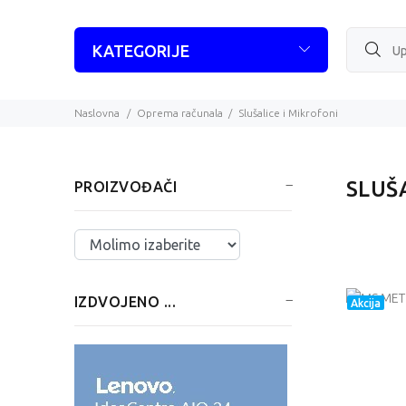
KATEGORIJE
Naslovna
Oprema računala
Slušalice i Mikrofoni
SLUŠ
PROIZVOĐAČI
Izaberite ...
IZDVOJENO ...
Akcija