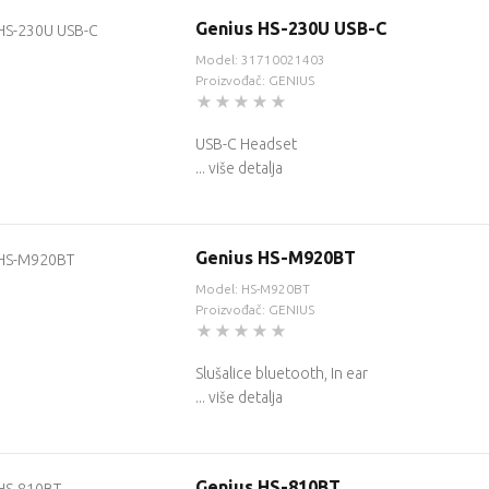
Genius HS-230U USB-C
Model: 31710021403
Proizvođač: GENIUS
USB-C Headset
... više detalja
Genius HS-M920BT
Model: HS-M920BT
Proizvođač: GENIUS
Slušalice bluetooth, In ear
... više detalja
Genius HS-810BT