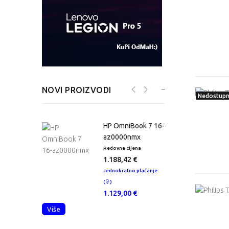
NOVI PROIZVODI
Nedostup
teBook 8 G2i
HP OmniBook 7 16-
az0000nmx
 cijena
Redovna cijena
R
,95 €
1.188,42 €
atno plaćanje
Jednokratno plaćanje
J
(
)
(
,00 €
1.129,00 €
Više