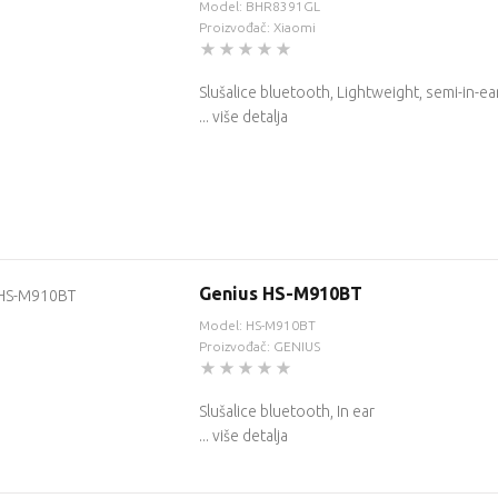
Model: BHR8391GL
Proizvođač: Xiaomi
Slušalice bluetooth, Lightweight, semi-in-ea
... više detalja
Genius HS-M910BT
Model: HS-M910BT
Proizvođač: GENIUS
Slušalice bluetooth, In ear
... više detalja