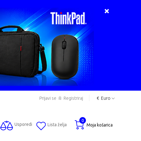
Prijavi se
ili
Registriraj
€
Euro
0
Usporedi
Lista želja
Moja košarica