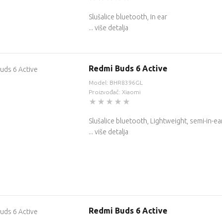
Slušalice bluetooth, In ear
... više detalja
Redmi Buds 6 Active
Model: BHR8396GL
Proizvođač: Xiaomi
Slušalice bluetooth, Lightweight, semi-in-ea
... više detalja
Redmi Buds 6 Active