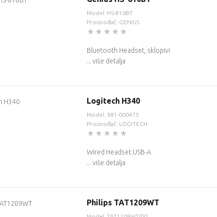
Model: HS-810BT
Proizvođač: GENIUS
Bluetooth Headset, sklopivi
... više detalja
Logitech H340
Model: 981-000475
Proizvođač: LOGITECH
Wired Headset USB-A
... više detalja
Philips TAT1209WT
Model: TAT1209WT/00