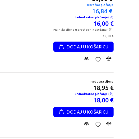
Obročno plaćanje
16,84 €
Jednokratno plaćanje (
)
16,00 €
r
Najniža cijena u prethodnih 30 dana (
):
19,00 €
DODAJ U KOŠARICU
Redovna cijena
18,95 €
Jednokratno plaćanje (
)
18,00 €
DODAJ U KOŠARICU