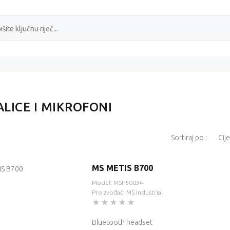
ALICE I MIKROFONI
Sortiraj po :
MS METIS B700
Model: MSP50034
Proizvođač: MS Industrial
Bluetooth headset