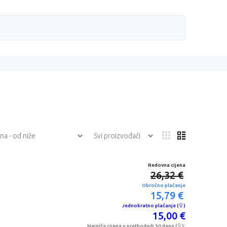
Redovna cijena
26,32 €
Obročno plaćanje
15,79 €
Jednokratno plaćanje (
)
15,00 €
Najniža cijena u prethodnih 30 dana (
):