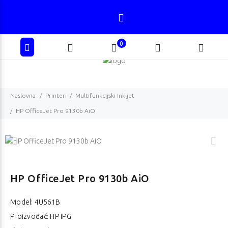
0
Naslovna
Printeri
Multifunkcijski Ink jet
HP OfficeJet Pro 9130b AiO
HP OfficeJet Pro 9130b AiO
Model:
4U561B
Proizvođač: HP IPG