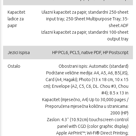
Kapacitet
Ulazni kapacitet za papir, standardni 250-sheet
ladice za
input tray; 250-Sheet Multipurpose Tray; 35-
papir
sheet ADF
Izlazni kapacitet za papir, standardni 100-sheet
output tray
Jezici ispisa
HP PCL6, PCL5, native PDF, HP Postscript
Ostalo
Obostrani ispis: Automatic (standard)
Podržane veličine medija: A4, A5, A6, B5(JIS),
Card (A4, Hagaki); Photo (13 x 18 cm, 10 x 15
cm); Envelope (A2, C5, C6, DL. Chou #3, Chou
#4); 8.5 x 13 in
Kapacitet (mjesečno, A4) Up to 30,000 pages /
Preporučena mjesečna količina u stranicama:
2000 (HP)
Zaslon: 4.3'' (10.92cm) touchscreen control
panel with CGD (color graphic display)
Apple AirPrint™; Wi-Fi® Direct Printing;