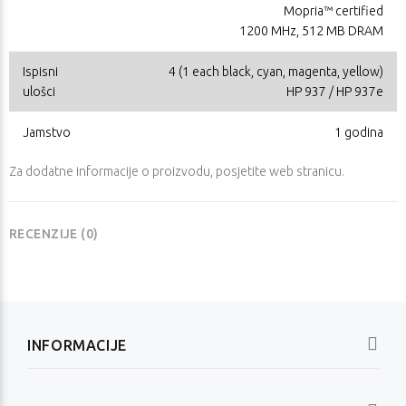
Mopria™ certified
1200 MHz, 512 MB DRAM
Ispisni
4 (1 each black, cyan, magenta, yellow)
ulošci
HP 937 / HP 937e
Jamstvo
1 godina
Za dodatne informacije o proizvodu, posjetite
web stranicu
.
RECENZIJE (0)
INFORMACIJE