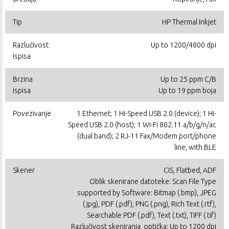
Tip
HP Thermal Inkjet
Razlučivost
Up to 1200/4800 dpi
ispisa
Brzina
Up to 25 ppm C/B
ispisa
Up to 19 ppm boja
Povezivanje
1 Ethernet; 1 Hi-Speed USB 2.0 (device); 1 Hi-
Speed USB 2.0 (host); 1 Wi-Fi 802.11 a/b/g/n/ac
(dual band); 2 RJ-11 Fax/Modem port/phone
line, with BLE
Skener
CIS, Flatbed, ADF
Oblik skenirane datoteke: Scan File Type
supported by Software: Bitmap (.bmp), JPEG
(.jpg), PDF (.pdf), PNG (.png), Rich Text (.rtf),
Searchable PDF (.pdf), Text (.txt), TIFF (.tif)
Razlučivost skeniranja, optička: Up to 1200 dpi