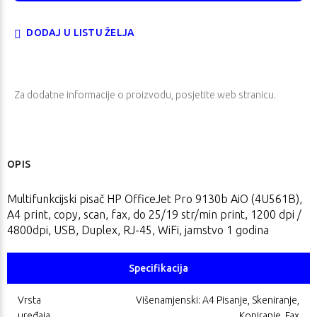
DODAJ U LISTU ŽELJA
Za dodatne informacije o proizvodu, posjetite
web stranicu
.
OPIS
Multifunkcijski pisač HP OfficeJet Pro 9130b AiO (4U561B),
A4 print, copy, scan, fax, do 25/19 str/min print, 1200 dpi /
4800dpi, USB, Duplex, RJ-45, WiFi, jamstvo 1 godina
Specifikacija
Vrsta
Višenamjenski: A4 Pisanje, Skeniranje,
uređaja
Kopiranje, Fax