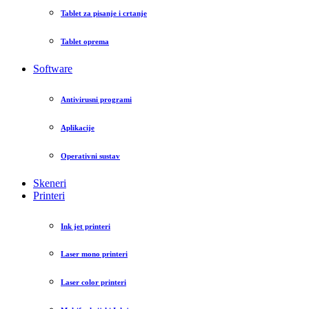
Tablet za pisanje i crtanje
Tablet oprema
Software
Antivirusni programi
Aplikacije
Operativni sustav
Skeneri
Printeri
Ink jet printeri
Laser mono printeri
Laser color printeri