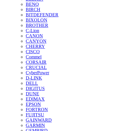
BENQ
BIRCH
BITDEFENDER
BIXOLON
BROTHER
C-Lion
CANON
CANYON
CHERRY
CISCO
Commel
CORSAIR
CRUCIAL
CyberPower
D-LINK
DELL
DIGITUS
DUNE
EDIMAX
EPSON
FORTRON
FUJITSU
GAINWARD
GARMIN
GEMBIRD