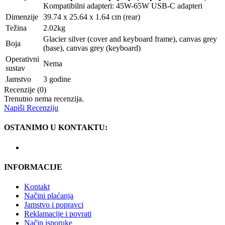
Kompatibilni adapteri: 45W-65W USB-C adapteri
Dimenzije
39.74 x 25.64 x 1.64 cm (rear)
Težina
2.02kg
Glacier silver (cover and keyboard frame), canvas grey
Boja
(base), canvas grey (keyboard)
Operativni
Nema
sustav
Jamstvo
3 godine
Recenzije (0)
Trenutno nema recenzija.
Napiši Recenziju
OSTANIMO U KONTAKTU:
INFORMACIJE
Kontakt
Načini plaćanja
Jamstvo i popravci
Reklamacije i povrati
Način isporuke