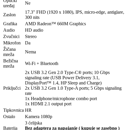
Optički
Ne
uređaj
17.3" FHD (1920 x 1080), IPS, micro-edge, antiglare,
Zaslon
300 nits
Grafika
AMD Radeon™ 660M Graphics
Audio
HD audio
Zvučnici
Stereo
Mikrofon
Da
Žičana
Nema
mreža
Bežična
Wi-Fi + Bluetooth
mreža
2x USB 3.2 Gen 2.0 Type-C® ports; 10 Gbps
signaling rate (USB Power Delivery 3.1,
DisplayPort™ 1.4, HP Sleep and Charge)
Priključci
2x USB 3.2 Gen 1.0 Type-A ports; 5 Gbps signaling
rate
1x Headphone/microphone combo port
1x HDMI 2.1 output port
Tipkovnica
HR
Ostalo
Kamera 1080p
3 ćelijska
Baterija
Bez adaptera za napajanje ( kupuje se zasebno )