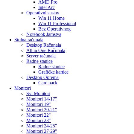
AMD Pro
Intel Arc
Operativni sustav
Win 11 Home
Win 11 Professional
Bez Operativnog
Notebook Jamstva
Stolna računala
Desktop Računala
All in One Računala
Server računala
Radne stanice
Radne stanice
Grafičke kartice
Desktop Oprema
Care pack
Monitori
Svi Monitori
Monitori 14-17"
Monitori 19"
Monitori 20-21"
Monitori 22"
Monitori 23"
Monitori 24-25"
Monitori 27-29"