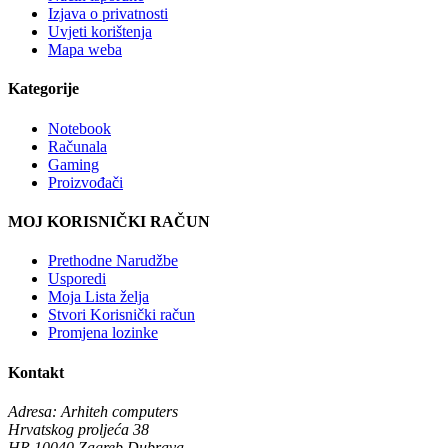
Izjava o privatnosti
Uvjeti korištenja
Mapa weba
Kategorije
Notebook
Računala
Gaming
Proizvođači
MOJ KORISNIČKI RAČUN
Prethodne Narudžbe
Usporedi
Moja Lista želja
Stvori Korisnički račun
Promjena lozinke
Kontakt
Adresa:
Arhiteh computers
Hrvatskog proljeća 38
HR 10040 Zagreb Dubrava