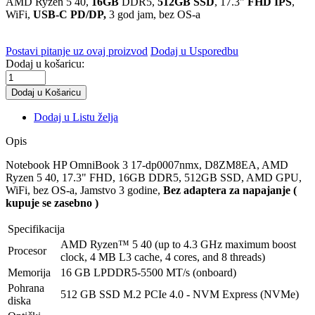
AMD Ryzen 5 40,
16GB
DDR5,
512GB SSD
, 17.3"
FHD IPS
,
WiFi,
USB-C PD/DP,
3 god jam, bez OS-a
Postavi pitanje uz ovaj proizvod
Dodaj u Usporedbu
Dodaj u košaricu:
Dodaj u Listu želja
Opis
Notebook HP OmniBook 3 17-dp0007nmx, D8ZM8EA, AMD
Ryzen 5 40, 17.3" FHD, 16GB DDR5, 512GB SSD, AMD GPU,
WiFi, bez OS-a, Jamstvo 3 godine,
Bez adaptera za napajanje (
kupuje se zasebno )
Specifikacija
AMD Ryzen™ 5 40 (up to 4.3 GHz maximum boost
Procesor
clock, 4 MB L3 cache, 4 cores, and 8 threads)
Memorija
16 GB LPDDR5-5500 MT/s (onboard)
Pohrana
512 GB SSD M.2 PCIe 4.0 - NVM Express (NVMe)
diska