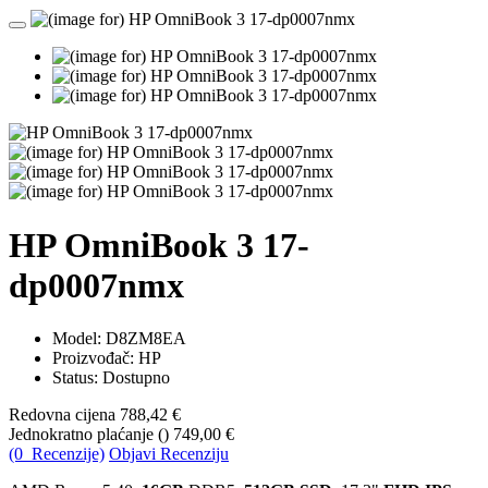
HP OmniBook 3 17-
dp0007nmx
Model:
D8ZM8EA
Proizvođač: HP
Status: Dostupno
Redovna cijena
788,42 €
Jednokratno plaćanje (
)
749,00 €
(0 Recenzije)
Objavi Recenziju