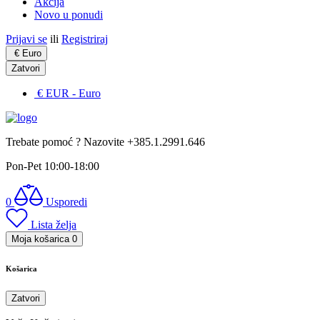
Akcija
Novo u ponudi
Prijavi se
ili
Registriraj
€
Euro
Zatvori
€ EUR
- Euro
Trebate pomoć ? Nazovite +385.1.2991.646
Pon-Pet 10:00-18:00
0
Usporedi
Lista želja
Moja košarica
0
Košarica
Zatvori