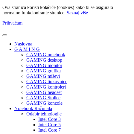
Ova stranica koristi kolačiće (cookies) kako bi se osiguralo
normalno funkcioniranje stranice.
Saznaj više
Prihvaćam
Naslovna
G A M I N G
GAMING notebook
GAMING desktop
GAMING monitor
GAMING grafika
GAMING miševi
GAMING tipkovnice
GAMING kontroleri
GAMING headset
GAMING Stolice
GAMING konzole
Notebook Računala
Odabir tehnologije
Intel Core 3
Intel Core 5
Intel Core 7