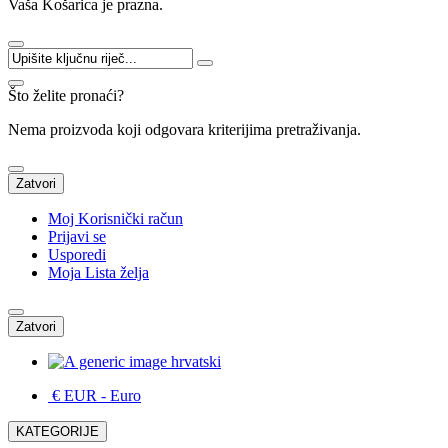
Vaša Košarica je prazna.
Što želite pronaći?
Nema proizvoda koji odgovara kriterijima pretraživanja.
Zatvori
Moj Korisnički račun
Prijavi se
Usporedi
Moja Lista želja
Zatvori
hrvatski
€ EUR
- Euro
KATEGORIJE