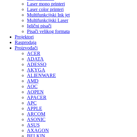
Laser mono printeri
Laser color printeri
Multifunkcijski Ink jet
Multifunkcijski Laser
Iglični pisači
Pisači velikog formata
Projektori
Rasprodaja
Proizvođači
ACER
ADATA
ADESSO
AKYGA
ALIENWARE
AMD
AOC
AOPEN
APACER
APC
APPLE
ARCOM
ASONIC
ASUS
AXAGON
BELKIN