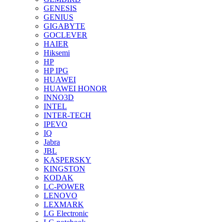
GENESIS
GENIUS
GIGABYTE
GOCLEVER
HAIER
Hiksemi
HP
HP IPG
HUAWEI
HUAWEI HONOR
INNO3D
INTEL
INTER-TECH
IPEVO
IQ
Jabra
JBL
KASPERSKY
KINGSTON
KODAK
LC-POWER
LENOVO
LEXMARK
LG Electronic