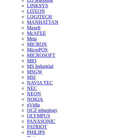
LG notebook
LINKSYS
LITEON
LOGITECH
MANHATTAN
Maxell
McAFEE
Meta
MICRON
MicroPOS
MICROSOFT
MIO
MS Industrial
MSGW
MSI
NAVIA TEC
NEC
NEON
NOKIA
nVidia
OCZ tehnology
OLYMPUS
PANASONIC
PATRIOT
PHILIPS