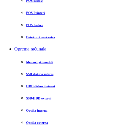
POS sustavi
POS Printeri
POS Ladice
Detektori novčanica
Oprema računala
Memorijski moduli
SSD diskovi interni
HDD diskovi interni
SSD/HDD externi
Optika interna
Optika externa