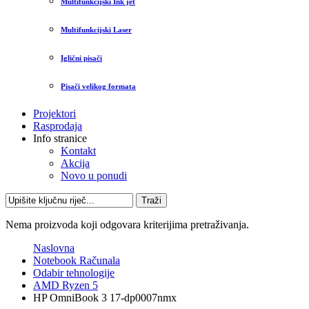
Multifunkcijski Ink jet
Multifunkcijski Laser
Iglični pisači
Pisači velikog formata
Projektori
Rasprodaja
Info stranice
Kontakt
Akcija
Novo u ponudi
Traži
Nema proizvoda koji odgovara kriterijima pretraživanja.
Naslovna
Notebook Računala
Odabir tehnologije
AMD Ryzen 5
HP OmniBook 3 17-dp0007nmx