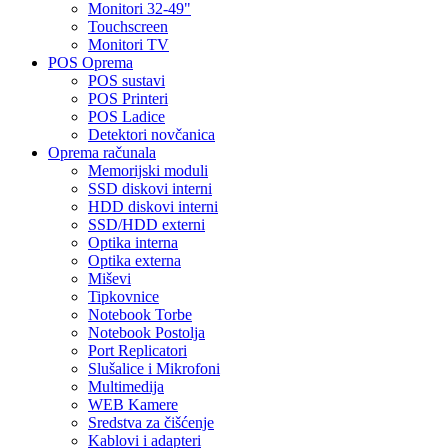
Monitori 32-49"
Touchscreen
Monitori TV
POS Oprema
POS sustavi
POS Printeri
POS Ladice
Detektori novčanica
Oprema računala
Memorijski moduli
SSD diskovi interni
HDD diskovi interni
SSD/HDD externi
Optika interna
Optika externa
Miševi
Tipkovnice
Notebook Torbe
Notebook Postolja
Port Replicatori
Slušalice i Mikrofoni
Multimedija
WEB Kamere
Sredstva za čišćenje
Kablovi i adapteri