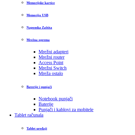
Memorijske kartice
Memorija USB
Naponska Zaštita
Mrežna oprema
Mrežni adapteri
Mrežni router
Access Point
Mrežni Switch
Mreža ostalo
Baterije i punjači
Notebook punjači
Baterije
Punjači i kablovi za mobitele
Tablet računala
Tablet uređaji