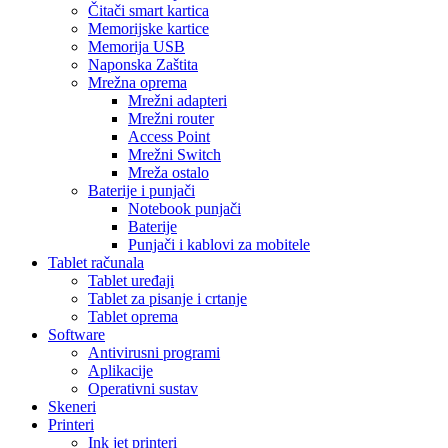
Čitači smart kartica
Memorijske kartice
Memorija USB
Naponska Zaštita
Mrežna oprema
Mrežni adapteri
Mrežni router
Access Point
Mrežni Switch
Mreža ostalo
Baterije i punjači
Notebook punjači
Baterije
Punjači i kablovi za mobitele
Tablet računala
Tablet uređaji
Tablet za pisanje i crtanje
Tablet oprema
Software
Antivirusni programi
Aplikacije
Operativni sustav
Skeneri
Printeri
Ink jet printeri