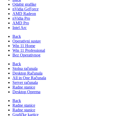
Odabir grafike
nVidia GeForce
AMD Radeon
nVidia Pro
AMD Pro
Intel Arc
Back
Operativni sustav
Win 11 Home
Win 11 Professional
Bez Operativnog
Back
Stolna računala
Desktop Računala
All in One Računala
Server računala
Radne stanice
Desktop Oprema
Back
Radne stanice
Radne stanice
Grafičke kartice