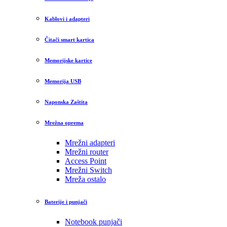
Kablovi i adapteri
Čitači smart kartica
Memorijske kartice
Memorija USB
Naponska Zaštita
Mrežna oprema
Mrežni adapteri
Mrežni router
Access Point
Mrežni Switch
Mreža ostalo
Baterije i punjači
Notebook punjači