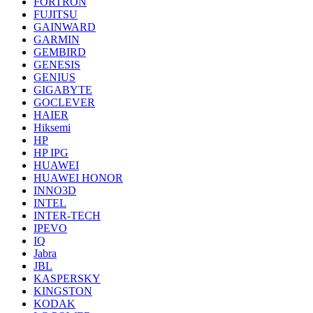
FORTRON
FUJITSU
GAINWARD
GARMIN
GEMBIRD
GENESIS
GENIUS
GIGABYTE
GOCLEVER
HAIER
Hiksemi
HP
HP IPG
HUAWEI
HUAWEI HONOR
INNO3D
INTEL
INTER-TECH
IPEVO
IQ
Jabra
JBL
KASPERSKY
KINGSTON
KODAK