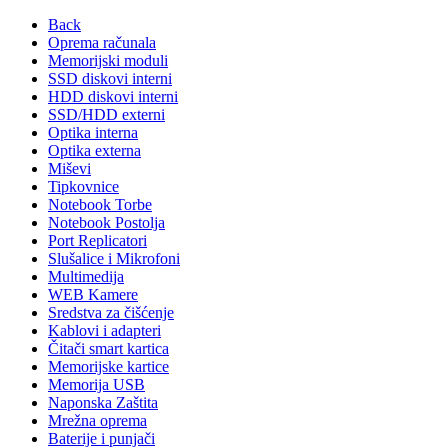
Back
Oprema računala
Memorijski moduli
SSD diskovi interni
HDD diskovi interni
SSD/HDD externi
Optika interna
Optika externa
Miševi
Tipkovnice
Notebook Torbe
Notebook Postolja
Port Replicatori
Slušalice i Mikrofoni
Multimedija
WEB Kamere
Sredstva za čišćenje
Kablovi i adapteri
Čitači smart kartica
Memorijske kartice
Memorija USB
Naponska Zaštita
Mrežna oprema
Baterije i punjači