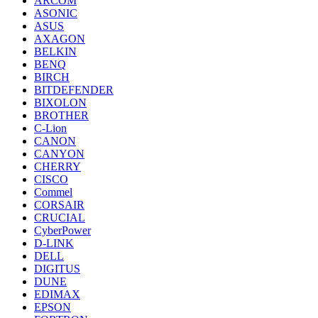
ARCOM
ASONIC
ASUS
AXAGON
BELKIN
BENQ
BIRCH
BITDEFENDER
BIXOLON
BROTHER
C-Lion
CANON
CANYON
CHERRY
CISCO
Commel
CORSAIR
CRUCIAL
CyberPower
D-LINK
DELL
DIGITUS
DUNE
EDIMAX
EPSON