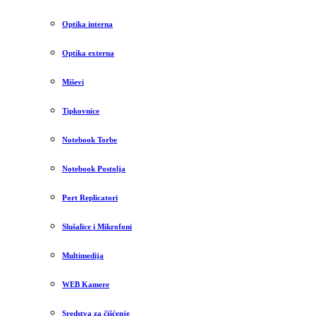
Optika interna
Optika externa
Miševi
Tipkovnice
Notebook Torbe
Notebook Postolja
Port Replicatori
Slušalice i Mikrofoni
Multimedija
WEB Kamere
Sredstva za čišćenje