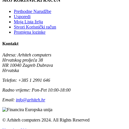
MOJ KORISNIČKI RAČUN
Prethodne Narudžbe
Usporedi
Moja Lista želja
Stvori Korisnički račun
Promjena lozinke
Kontakt
Adresa:
Arhiteh computers
Hrvatskog proljeća 38
HR 10040 Zagreb Dubrava
Hrvatska
Telefon:
+385 1 2991 646
Radno vrijeme:
Pon-Pet 10:00-18:00
Email:
info@arhiteh.hr
© Arhiteh computers 2024. All Rights Reserved