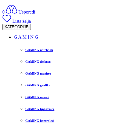
0
Usporedi
Lista želja
KATEGORIJE
G A M I N G
GAMING notebook
GAMING desktop
GAMING monitor
GAMING grafika
GAMING miševi
GAMING tipkovnice
GAMING kontroleri