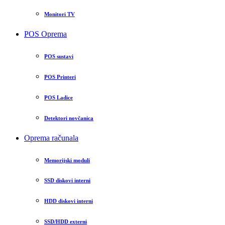
Monitori TV
POS Oprema
POS sustavi
POS Printeri
POS Ladice
Detektori novčanica
Oprema računala
Memorijski moduli
SSD diskovi interni
HDD diskovi interni
SSD/HDD externi