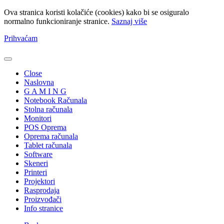
Ova stranica koristi kolačiće (cookies) kako bi se osiguralo
normalno funkcioniranje stranice.
Saznaj više
Prihvaćam
Close
Naslovna
G A M I N G
Notebook Računala
Stolna računala
Monitori
POS Oprema
Oprema računala
Tablet računala
Software
Skeneri
Printeri
Projektori
Rasprodaja
Proizvođači
Info stranice