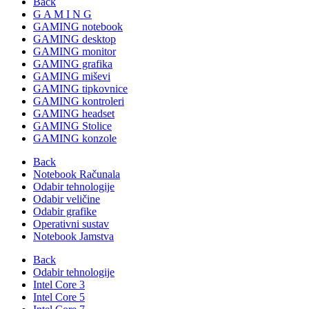
Back
G A M I N G
GAMING notebook
GAMING desktop
GAMING monitor
GAMING grafika
GAMING miševi
GAMING tipkovnice
GAMING kontroleri
GAMING headset
GAMING Stolice
GAMING konzole
Back
Notebook Računala
Odabir tehnologije
Odabir veličine
Odabir grafike
Operativni sustav
Notebook Jamstva
Back
Odabir tehnologije
Intel Core 3
Intel Core 5