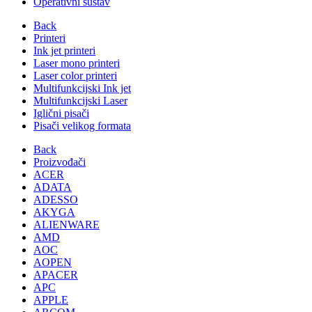
Operativni sustav
Back
Printeri
Ink jet printeri
Laser mono printeri
Laser color printeri
Multifunkcijski Ink jet
Multifunkcijski Laser
Iglični pisači
Pisači velikog formata
Back
Proizvođači
ACER
ADATA
ADESSO
AKYGA
ALIENWARE
AMD
AOC
AOPEN
APACER
APC
APPLE