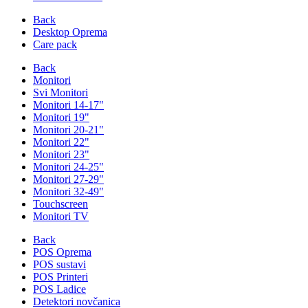
Back
Desktop Oprema
Care pack
Back
Monitori
Svi Monitori
Monitori 14-17"
Monitori 19"
Monitori 20-21"
Monitori 22"
Monitori 23"
Monitori 24-25"
Monitori 27-29"
Monitori 32-49"
Touchscreen
Monitori TV
Back
POS Oprema
POS sustavi
POS Printeri
POS Ladice
Detektori novčanica