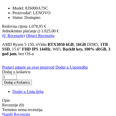
Model:
83S000A7SC
Proizvođač: LENOVO
Status: Dostupno
Redovna cijena
1.078,95 €
Jednokratno plaćanje (
)
1.025,00 €
(0 Recenzije)
Objavi Recenziju
AMD Ryzen 5 150
, nVidia
RTX3050 6GB
,
16GB
DDR5,
1TB
SSD
, 15.6"
FHD IPS 144Hz
, WiFi,
Backlit key, 100% sRGB, 3
god jam
, bez OS-a
Postavi pitanje uz ovaj proizvod
Dodaj u Usporedbu
Dodaj u košaricu:
Dodaj u Listu želja
Opis
Recenzije (0)
Trenutno nema recenzija.
Napiši Recenziju