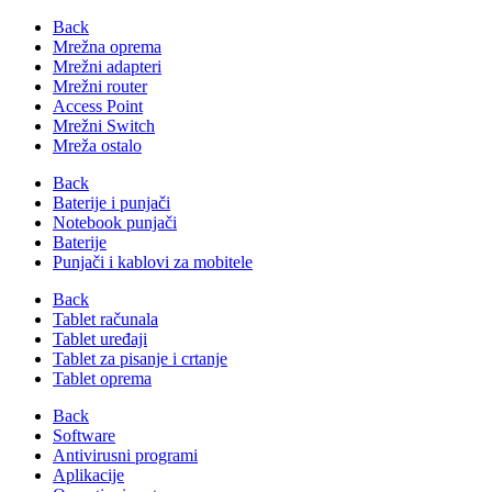
Back
Mrežna oprema
Mrežni adapteri
Mrežni router
Access Point
Mrežni Switch
Mreža ostalo
Back
Baterije i punjači
Notebook punjači
Baterije
Punjači i kablovi za mobitele
Back
Tablet računala
Tablet uređaji
Tablet za pisanje i crtanje
Tablet oprema
Back
Software
Antivirusni programi
Aplikacije