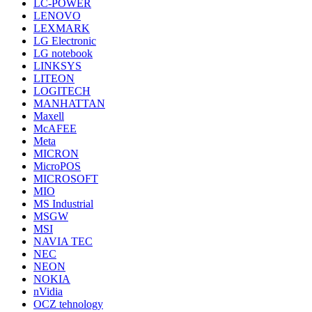
LC-POWER
LENOVO
LEXMARK
LG Electronic
LG notebook
LINKSYS
LITEON
LOGITECH
MANHATTAN
Maxell
McAFEE
Meta
MICRON
MicroPOS
MICROSOFT
MIO
MS Industrial
MSGW
MSI
NAVIA TEC
NEC
NEON
NOKIA
nVidia
OCZ tehnology