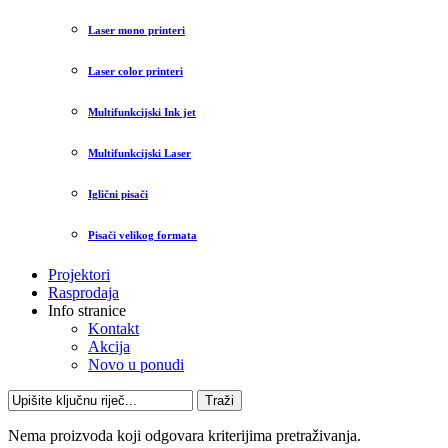
Laser mono printeri
Laser color printeri
Multifunkcijski Ink jet
Multifunkcijski Laser
Iglični pisači
Pisači velikog formata
Projektori
Rasprodaja
Info stranice
Kontakt
Akcija
Novo u ponudi
Traži
Nema proizvoda koji odgovara kriterijima pretraživanja.