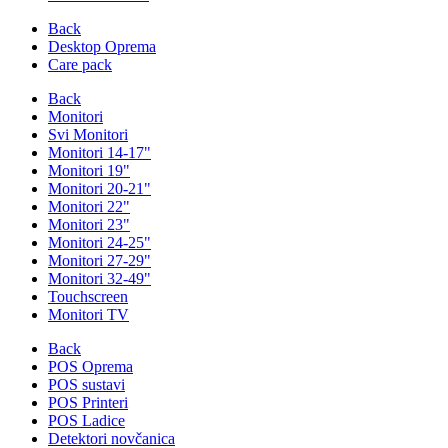
Back
Desktop Oprema
Care pack
Back
Monitori
Svi Monitori
Monitori 14-17"
Monitori 19"
Monitori 20-21"
Monitori 22"
Monitori 23"
Monitori 24-25"
Monitori 27-29"
Monitori 32-49"
Touchscreen
Monitori TV
Back
POS Oprema
POS sustavi
POS Printeri
POS Ladice
Detektori novčanica