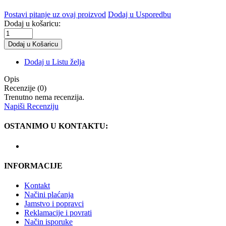
Postavi pitanje uz ovaj proizvod
Dodaj u Usporedbu
Dodaj u košaricu:
Dodaj u Listu želja
Opis
Recenzije (0)
Trenutno nema recenzija.
Napiši Recenziju
OSTANIMO U KONTAKTU:
INFORMACIJE
Kontakt
Načini plaćanja
Jamstvo i popravci
Reklamacije i povrati
Način isporuke