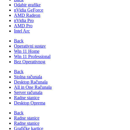
Odabir grafike
nVidia GeForce
AMD Radeon
nVidia Pro
AMD Pro
Intel Arc
Back
Operativni sustav
Win 11 Home
Win 11 Professional
Bez Operativnog
Back
Stolna računala
Desktop Računala
All in One Računala
Server računala
Radne stanice
Desktop Oprema
Back
Radne stanice
Radne stanice
Grafičke kartice