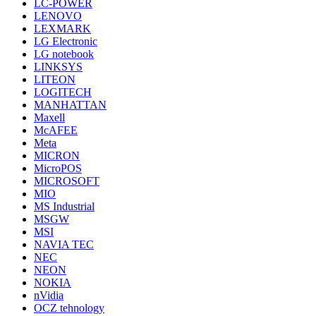
LC-POWER
LENOVO
LEXMARK
LG Electronic
LG notebook
LINKSYS
LITEON
LOGITECH
MANHATTAN
Maxell
McAFEE
Meta
MICRON
MicroPOS
MICROSOFT
MIO
MS Industrial
MSGW
MSI
NAVIA TEC
NEC
NEON
NOKIA
nVidia
OCZ tehnology