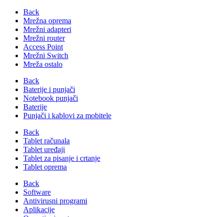
Back
Mrežna oprema
Mrežni adapteri
Mrežni router
Access Point
Mrežni Switch
Mreža ostalo
Back
Baterije i punjači
Notebook punjači
Baterije
Punjači i kablovi za mobitele
Back
Tablet računala
Tablet uređaji
Tablet za pisanje i crtanje
Tablet oprema
Back
Software
Antivirusni programi
Aplikacije