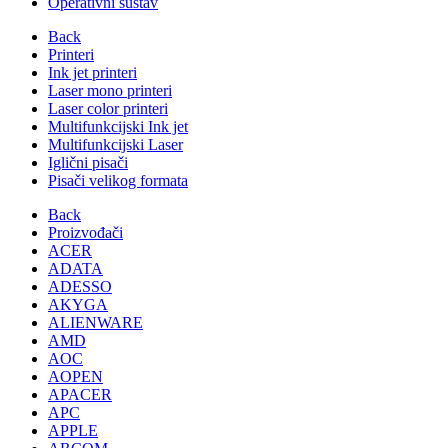
Operativni sustav
Back
Printeri
Ink jet printeri
Laser mono printeri
Laser color printeri
Multifunkcijski Ink jet
Multifunkcijski Laser
Iglični pisači
Pisači velikog formata
Back
Proizvođači
ACER
ADATA
ADESSO
AKYGA
ALIENWARE
AMD
AOC
AOPEN
APACER
APC
APPLE