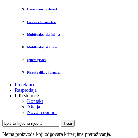
Laser mono printeri
Laser color printeri
Multifunkcijski Ink jet
Multifunkcijski Laser
Iglični pisači
Pisači velikog formata
Projektori
Rasprodaja
Info stranice
Kontakt
Akcija
Novo u ponudi
Traži
Nema proizvoda koji odgovara kriterijima pretraživanja.