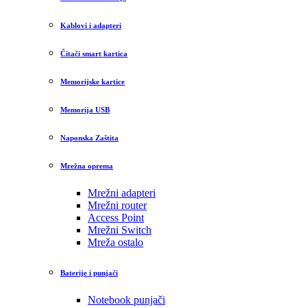
Kablovi i adapteri
Čitači smart kartica
Memorijske kartice
Memorija USB
Naponska Zaštita
Mrežna oprema
Mrežni adapteri
Mrežni router
Access Point
Mrežni Switch
Mreža ostalo
Baterije i punjači
Notebook punjači