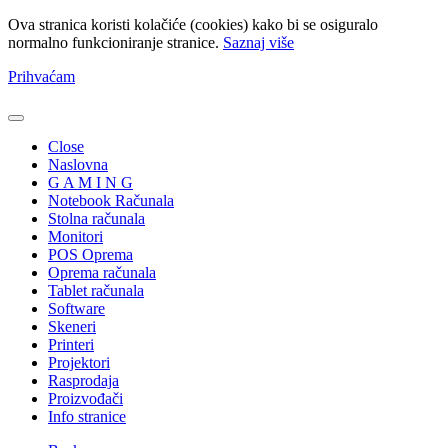
Ova stranica koristi kolačiće (cookies) kako bi se osiguralo
normalno funkcioniranje stranice.
Saznaj više
Prihvaćam
Close
Naslovna
G A M I N G
Notebook Računala
Stolna računala
Monitori
POS Oprema
Oprema računala
Tablet računala
Software
Skeneri
Printeri
Projektori
Rasprodaja
Proizvođači
Info stranice