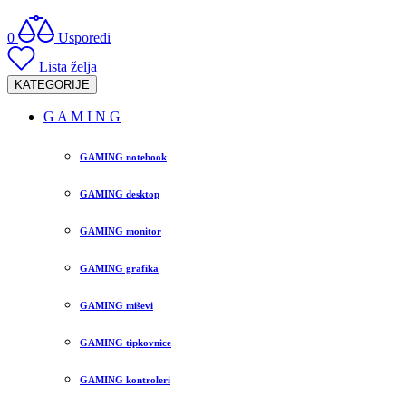
0
Usporedi
Lista želja
KATEGORIJE
G A M I N G
GAMING notebook
GAMING desktop
GAMING monitor
GAMING grafika
GAMING miševi
GAMING tipkovnice
GAMING kontroleri