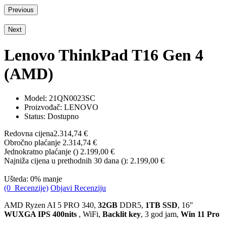
Previous
Next
Lenovo ThinkPad T16 Gen 4
(AMD)
Model:
21QN0023SC
Proizvođač: LENOVO
Status: Dostupno
Redovna cijena
2.314,74 €
Obročno plaćanje
2.314,74 €
Jednokratno plaćanje (
)
2.199,00 €
Najniža cijena u prethodnih 30 dana (
):
2.199,00 €
Ušteda: 0% manje
(0 Recenzije)
Objavi Recenziju
AMD Ryzen AI 5 PRO 340,
32GB
DDR5,
1TB SSD
, 16"
WUXGA IPS 400nits
, WiFi,
Backlit key
, 3 god jam,
Win 11 Pro