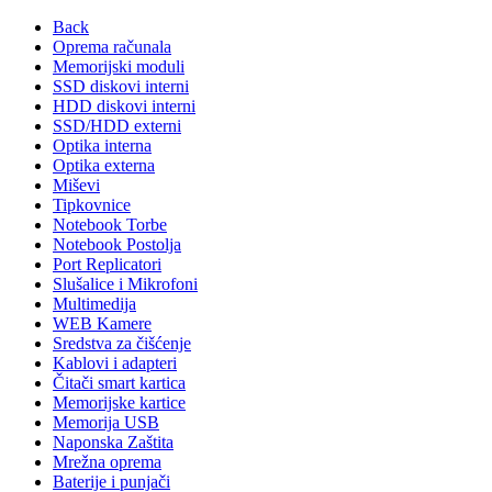
Back
Oprema računala
Memorijski moduli
SSD diskovi interni
HDD diskovi interni
SSD/HDD externi
Optika interna
Optika externa
Miševi
Tipkovnice
Notebook Torbe
Notebook Postolja
Port Replicatori
Slušalice i Mikrofoni
Multimedija
WEB Kamere
Sredstva za čišćenje
Kablovi i adapteri
Čitači smart kartica
Memorijske kartice
Memorija USB
Naponska Zaštita
Mrežna oprema
Baterije i punjači