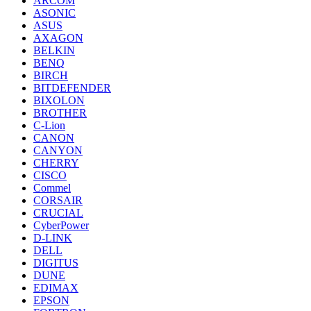
ARCOM
ASONIC
ASUS
AXAGON
BELKIN
BENQ
BIRCH
BITDEFENDER
BIXOLON
BROTHER
C-Lion
CANON
CANYON
CHERRY
CISCO
Commel
CORSAIR
CRUCIAL
CyberPower
D-LINK
DELL
DIGITUS
DUNE
EDIMAX
EPSON