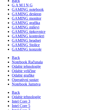
Back
G A M I N G
GAMING notebook
GAMING desktop
GAMING monitor
GAMING grafika
GAMING miševi
GAMING tipkovnice
GAMING kontroleri
GAMING headset
GAMING Stolice
GAMING konzole
Back
Notebook Računala
Odabir tehnologije
Odabir veličine
Odabir grafike
Operativni sustav
Notebook Jamstva
Back
Odabir tehnologije
Intel Core 3
Intel Core 5