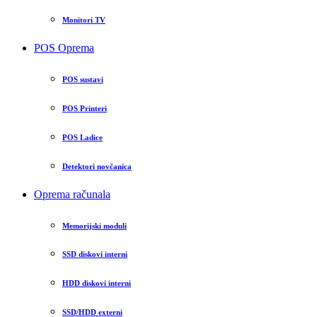
Monitori TV
POS Oprema
POS sustavi
POS Printeri
POS Ladice
Detektori novčanica
Oprema računala
Memorijski moduli
SSD diskovi interni
HDD diskovi interni
SSD/HDD externi