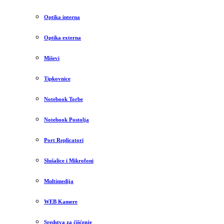
Optika interna
Optika externa
Miševi
Tipkovnice
Notebook Torbe
Notebook Postolja
Port Replicatori
Slušalice i Mikrofoni
Multimedija
WEB Kamere
Sredstva za čišćenje