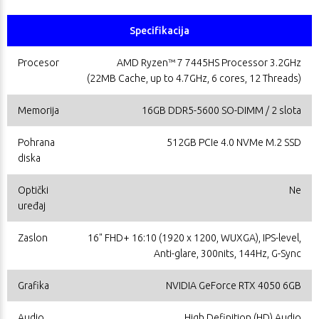
Specifikacija
Procesor
AMD Ryzen™ 7 7445HS Processor 3.2GHz
(22MB Cache, up to 4.7GHz, 6 cores, 12 Threads)
Memorija
16GB DDR5-5600 SO-DIMM / 2 slota
Pohrana
512GB PCIe 4.0 NVMe M.2 SSD
diska
Optički
Ne
uređaj
Zaslon
16" FHD+ 16:10 (1920 x 1200, WUXGA), IPS-level,
Anti-glare, 300nits, 144Hz, G-Sync
Grafika
NVIDIA GeForce RTX 4050 6GB
Audio
High Definition (HD) Audio