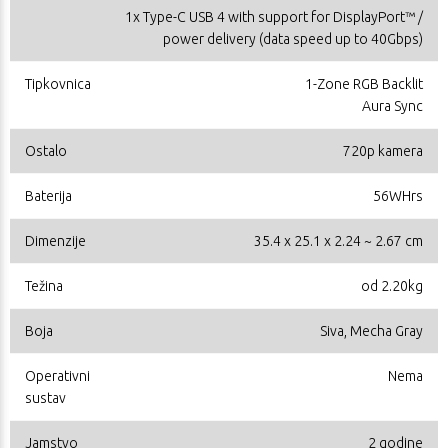
1x Type-C USB 4 with support for DisplayPort™ /
power delivery (data speed up to 40Gbps)
Tipkovnica
1-Zone RGB Backlit
Aura Sync
Ostalo
720p kamera
Baterija
56WHrs
Dimenzije
35.4 x 25.1 x 2.24 ~ 2.67 cm
Težina
od 2.20kg
Boja
Siva, Mecha Gray
Operativni
Nema
sustav
Jamstvo
2 godine