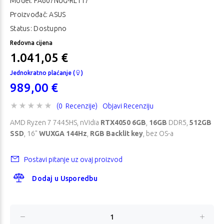
Model:
FA607NUG-RL117
Proizvođač: ASUS
Status: Dostupno
Redovna cijena
1.041,05 €
Jednokratno plaćanje (
)
989,00 €
(0 Recenzije)
Objavi Recenziju
AMD Ryzen 7 7445HS, nVidia
RTX4050 6GB
,
16GB
DDR5,
512GB
SSD
, 16"
WUXGA 144Hz
,
RGB Backlit key
, bez OS-a
Postavi pitanje uz ovaj proizvod
Dodaj u Usporedbu