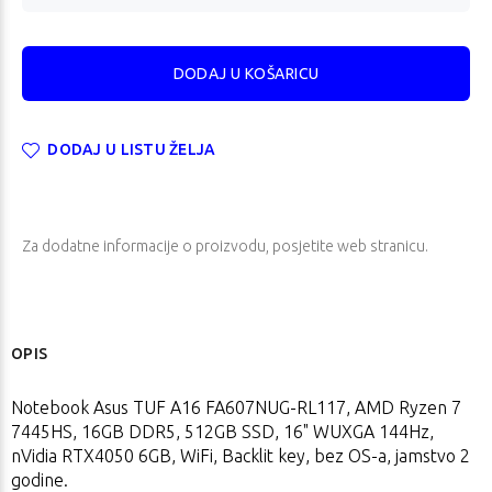
DODAJ U LISTU ŽELJA
Za dodatne informacije o proizvodu, posjetite
web stranicu
.
OPIS
Notebook Asus TUF A16 FA607NUG-RL117, AMD Ryzen 7
7445HS, 16GB DDR5, 512GB SSD, 16" WUXGA 144Hz,
nVidia RTX4050 6GB, WiFi, Backlit key, bez OS-a, jamstvo 2
godine.