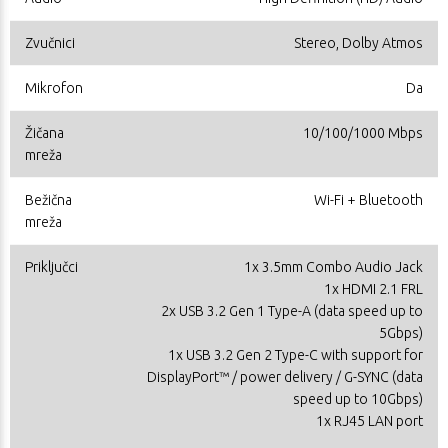
Zvučnici
Stereo, Dolby Atmos
Mikrofon
Da
Žičana
10/100/1000 Mbps
mreža
Bežična
Wi-Fi + Bluetooth
mreža
Priključci
1x 3.5mm Combo Audio Jack
1x HDMI 2.1 FRL
2x USB 3.2 Gen 1 Type-A (data speed up to
5Gbps)
1x USB 3.2 Gen 2 Type-C with support for
DisplayPort™ / power delivery / G-SYNC (data
speed up to 10Gbps)
1x RJ45 LAN port