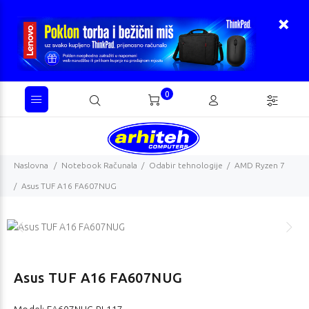
0
Naslovna
Notebook Računala
Odabir tehnologije
AMD Ryzen 7
Asus TUF A16 FA607NUG
Asus TUF A16 FA607NUG