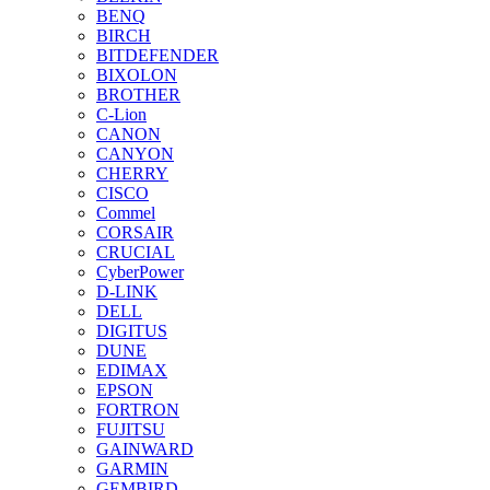
BENQ
BIRCH
BITDEFENDER
BIXOLON
BROTHER
C-Lion
CANON
CANYON
CHERRY
CISCO
Commel
CORSAIR
CRUCIAL
CyberPower
D-LINK
DELL
DIGITUS
DUNE
EDIMAX
EPSON
FORTRON
FUJITSU
GAINWARD
GARMIN
GEMBIRD