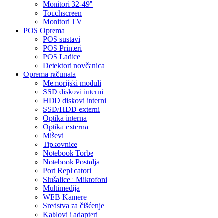
Monitori 32-49"
Touchscreen
Monitori TV
POS Oprema
POS sustavi
POS Printeri
POS Ladice
Detektori novčanica
Oprema računala
Memorijski moduli
SSD diskovi interni
HDD diskovi interni
SSD/HDD externi
Optika interna
Optika externa
Miševi
Tipkovnice
Notebook Torbe
Notebook Postolja
Port Replicatori
Slušalice i Mikrofoni
Multimedija
WEB Kamere
Sredstva za čišćenje
Kablovi i adapteri