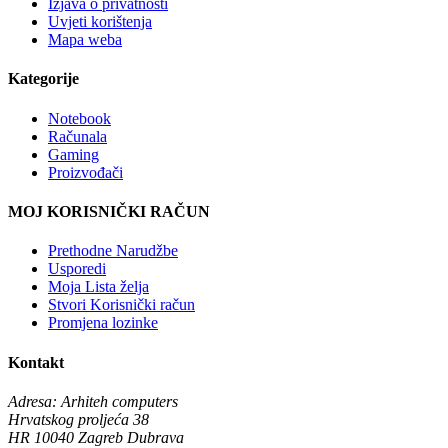
Izjava o privatnosti
Uvjeti korištenja
Mapa weba
Kategorije
Notebook
Računala
Gaming
Proizvođači
MOJ KORISNIČKI RAČUN
Prethodne Narudžbe
Usporedi
Moja Lista želja
Stvori Korisnički račun
Promjena lozinke
Kontakt
Adresa:
Arhiteh computers
Hrvatskog proljeća 38
HR 10040 Zagreb Dubrava