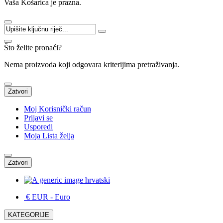
Vaša Košarica je prazna.
Što želite pronaći?
Nema proizvoda koji odgovara kriterijima pretraživanja.
Zatvori
Moj Korisnički račun
Prijavi se
Usporedi
Moja Lista želja
Zatvori
hrvatski
€ EUR
- Euro
KATEGORIJE