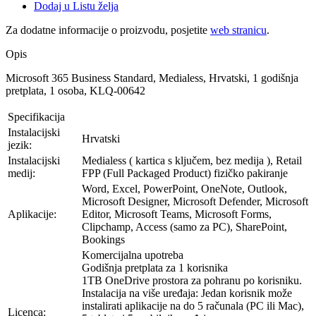
Dodaj u Listu želja
Za dodatne informacije o proizvodu, posjetite
web stranicu
.
Opis
Microsoft 365 Business Standard, Medialess, Hrvatski, 1 godišnja
pretplata, 1 osoba, KLQ-00642
Specifikacija
Instalacijski
Hrvatski
jezik:
Instalacijski
Medialess ( kartica s ključem, bez medija ), Retail
medij:
FPP (Full Packaged Product) fizičko pakiranje
Word, Excel, PowerPoint, OneNote, Outlook,
Microsoft Designer, Microsoft Defender, Microsoft
Aplikacije:
Editor, Microsoft Teams, Microsoft Forms,
Clipchamp, Access (samo za PC), SharePoint,
Bookings
Komercijalna upotreba
Godišnja pretplata za 1 korisnika
1TB OneDrive prostora za pohranu po korisniku.
Instalacija na više uređaja: Jedan korisnik može
instalirati aplikacije na do 5 računala (PC ili Mac),
Licenca: