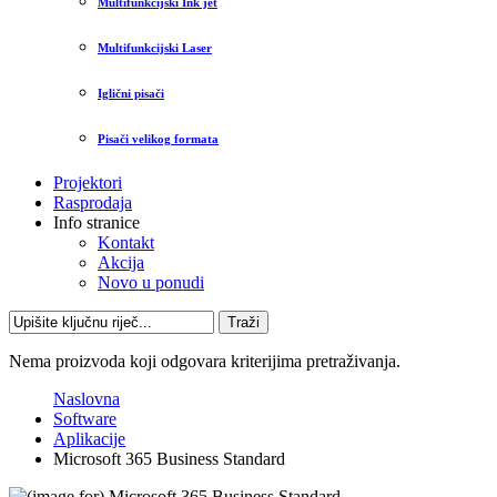
Multifunkcijski Ink jet
Multifunkcijski Laser
Iglični pisači
Pisači velikog formata
Projektori
Rasprodaja
Info stranice
Kontakt
Akcija
Novo u ponudi
Traži
Nema proizvoda koji odgovara kriterijima pretraživanja.
Naslovna
Software
Aplikacije
Microsoft 365 Business Standard