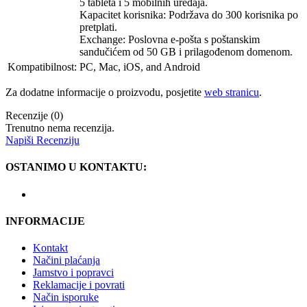
5 tableta i 5 mobilnih uređaja.
Kapacitet korisnika: Podržava do 300 korisnika po
pretplati.
Exchange: Poslovna e-pošta s poštanskim
sandučićem od 50 GB i prilagođenom domenom.
Kompatibilnost:
PC, Mac, iOS, and Android
Za dodatne informacije o proizvodu, posjetite
web stranicu
.
Recenzije (0)
Trenutno nema recenzija.
Napiši Recenziju
OSTANIMO U KONTAKTU:
INFORMACIJE
Kontakt
Načini plaćanja
Jamstvo i popravci
Reklamacije i povrati
Način isporuke