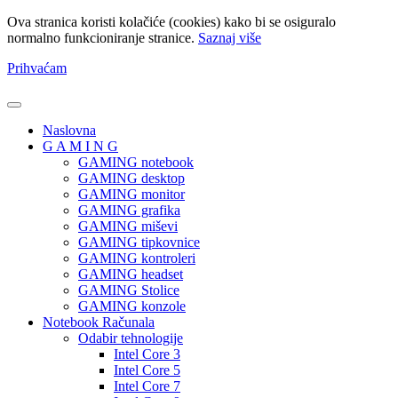
Ova stranica koristi kolačiće (cookies) kako bi se osiguralo
normalno funkcioniranje stranice.
Saznaj više
Prihvaćam
Naslovna
G A M I N G
GAMING notebook
GAMING desktop
GAMING monitor
GAMING grafika
GAMING miševi
GAMING tipkovnice
GAMING kontroleri
GAMING headset
GAMING Stolice
GAMING konzole
Notebook Računala
Odabir tehnologije
Intel Core 3
Intel Core 5
Intel Core 7