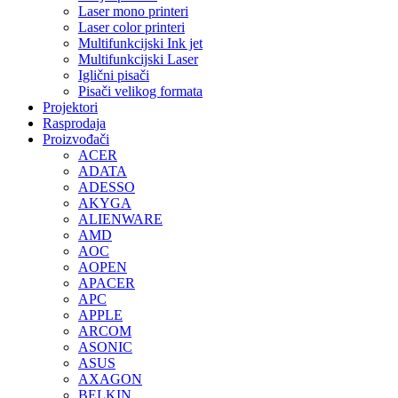
Laser mono printeri
Laser color printeri
Multifunkcijski Ink jet
Multifunkcijski Laser
Iglični pisači
Pisači velikog formata
Projektori
Rasprodaja
Proizvođači
ACER
ADATA
ADESSO
AKYGA
ALIENWARE
AMD
AOC
AOPEN
APACER
APC
APPLE
ARCOM
ASONIC
ASUS
AXAGON
BELKIN