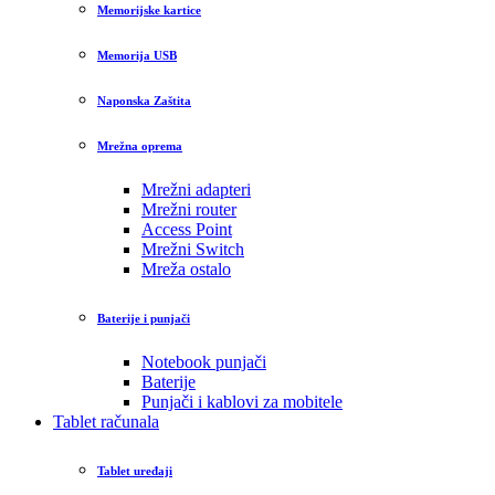
Memorijske kartice
Memorija USB
Naponska Zaštita
Mrežna oprema
Mrežni adapteri
Mrežni router
Access Point
Mrežni Switch
Mreža ostalo
Baterije i punjači
Notebook punjači
Baterije
Punjači i kablovi za mobitele
Tablet računala
Tablet uređaji