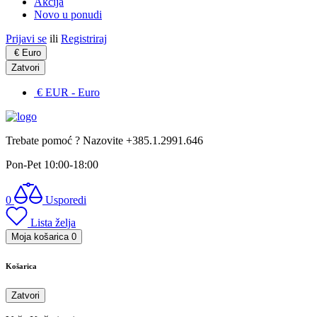
Akcija
Novo u ponudi
Prijavi se
ili
Registriraj
€
Euro
Zatvori
€ EUR
- Euro
Trebate pomoć ? Nazovite +385.1.2991.646
Pon-Pet 10:00-18:00
0
Usporedi
Lista želja
Moja košarica
0
Košarica
Zatvori