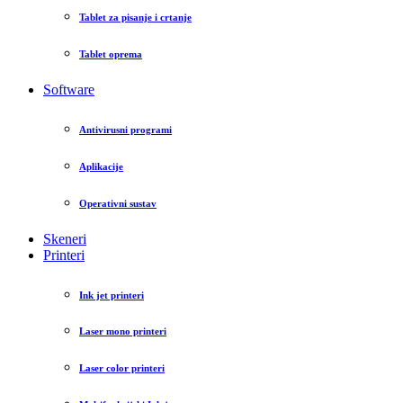
Tablet za pisanje i crtanje
Tablet oprema
Software
Antivirusni programi
Aplikacije
Operativni sustav
Skeneri
Printeri
Ink jet printeri
Laser mono printeri
Laser color printeri