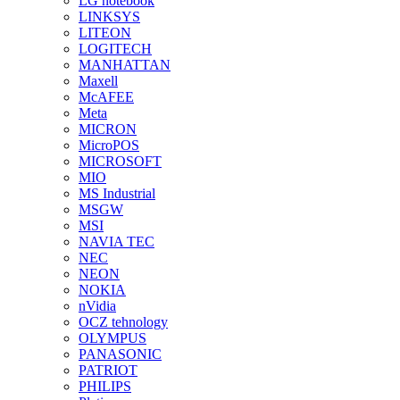
LG notebook
LINKSYS
LITEON
LOGITECH
MANHATTAN
Maxell
McAFEE
Meta
MICRON
MicroPOS
MICROSOFT
MIO
MS Industrial
MSGW
MSI
NAVIA TEC
NEC
NEON
NOKIA
nVidia
OCZ tehnology
OLYMPUS
PANASONIC
PATRIOT
PHILIPS