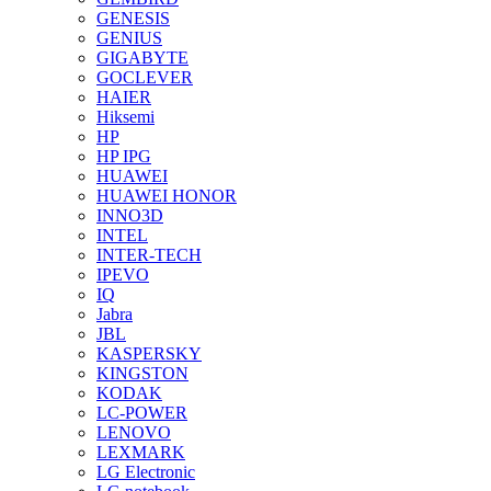
GENESIS
GENIUS
GIGABYTE
GOCLEVER
HAIER
Hiksemi
HP
HP IPG
HUAWEI
HUAWEI HONOR
INNO3D
INTEL
INTER-TECH
IPEVO
IQ
Jabra
JBL
KASPERSKY
KINGSTON
KODAK
LC-POWER
LENOVO
LEXMARK
LG Electronic