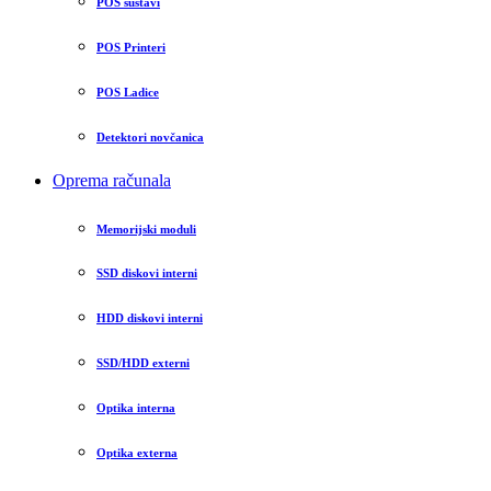
POS sustavi
POS Printeri
POS Ladice
Detektori novčanica
Oprema računala
Memorijski moduli
SSD diskovi interni
HDD diskovi interni
SSD/HDD externi
Optika interna
Optika externa