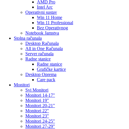
AMD Pro
Intel Arc
Operativni sustav
Win 11 Home
Win 11 Professional
Bez Operativnog
Notebook Jamstva
Stolna računala
Desktop Računala
All in One Računala
Server računala
Radne stanice
Radne stanice
Grafičke kartice
Desktop Oprema
Care pack
Monitori
Svi Monitori
Monitori 14-17"
Monitori 19"
Monitori 20-21"
Monitori 22"
Monitori 23"
Monitori 24-25"
Monitori 27-29"