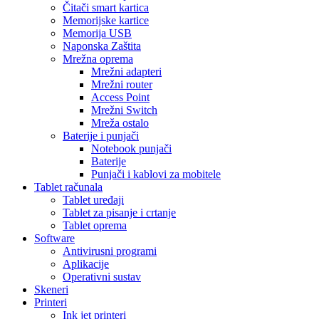
Čitači smart kartica
Memorijske kartice
Memorija USB
Naponska Zaštita
Mrežna oprema
Mrežni adapteri
Mrežni router
Access Point
Mrežni Switch
Mreža ostalo
Baterije i punjači
Notebook punjači
Baterije
Punjači i kablovi za mobitele
Tablet računala
Tablet uređaji
Tablet za pisanje i crtanje
Tablet oprema
Software
Antivirusni programi
Aplikacije
Operativni sustav
Skeneri
Printeri
Ink jet printeri