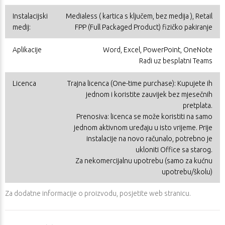
Instalacijski
Medialess ( kartica s ključem, bez medija ), Retail
medij:
FPP (Full Packaged Product) fizičko pakiranje
Aplikacije
Word, Excel, PowerPoint, OneNote
Radi uz besplatni Teams
Licenca
Trajna licenca (One-time purchase): Kupujete ih
jednom i koristite zauvijek bez mjesečnih
pretplata.
Prenosiva: licenca se može koristiti na samo
jednom aktivnom uređaju u isto vrijeme. Prije
instalacije na novo računalo, potrebno je
ukloniti Office sa starog.
Za nekomercijalnu upotrebu (samo za kućnu
upotrebu/školu)
Za dodatne informacije o proizvodu, posjetite
web stranicu
.