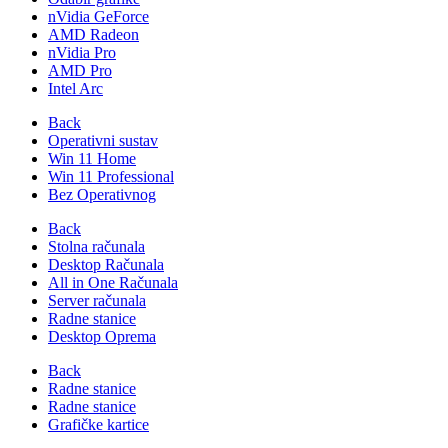
nVidia GeForce
AMD Radeon
nVidia Pro
AMD Pro
Intel Arc
Back
Operativni sustav
Win 11 Home
Win 11 Professional
Bez Operativnog
Back
Stolna računala
Desktop Računala
All in One Računala
Server računala
Radne stanice
Desktop Oprema
Back
Radne stanice
Radne stanice
Grafičke kartice