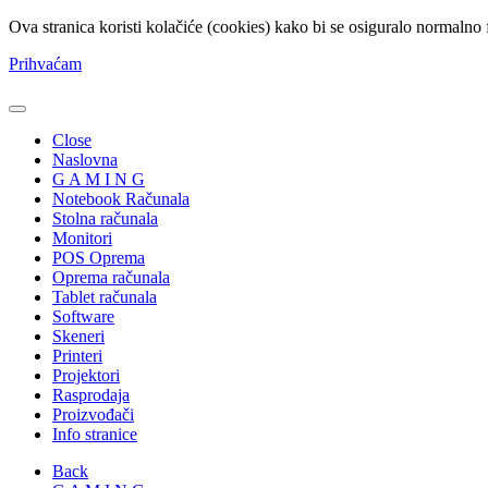
Ova stranica koristi kolačiće (cookies) kako bi se osiguralo normalno 
Prihvaćam
Close
Naslovna
G A M I N G
Notebook Računala
Stolna računala
Monitori
POS Oprema
Oprema računala
Tablet računala
Software
Skeneri
Printeri
Projektori
Rasprodaja
Proizvođači
Info stranice
Back