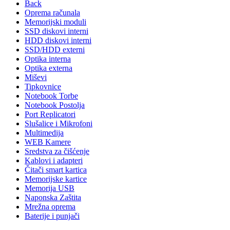
Back
Oprema računala
Memorijski moduli
SSD diskovi interni
HDD diskovi interni
SSD/HDD externi
Optika interna
Optika externa
Miševi
Tipkovnice
Notebook Torbe
Notebook Postolja
Port Replicatori
Slušalice i Mikrofoni
Multimedija
WEB Kamere
Sredstva za čišćenje
Kablovi i adapteri
Čitači smart kartica
Memorijske kartice
Memorija USB
Naponska Zaštita
Mrežna oprema
Baterije i punjači