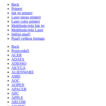
Back
Printeri
Ink jet printeri
Laser mono printeri
Laser color printeri
Multifunkcijski Ink jet
Multifunkcijski Laser
Iglični pisači
Pisači velikog formata
Back
Proizvođači
ACER
ADATA
ADESSO
AKYGA
ALIENWARE
AMD
AOC
AOPEN
APACER
APC
APPLE
ARCOM