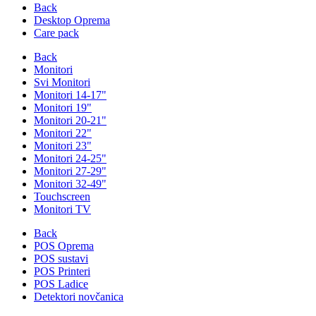
Back
Desktop Oprema
Care pack
Back
Monitori
Svi Monitori
Monitori 14-17"
Monitori 19"
Monitori 20-21"
Monitori 22"
Monitori 23"
Monitori 24-25"
Monitori 27-29"
Monitori 32-49"
Touchscreen
Monitori TV
Back
POS Oprema
POS sustavi
POS Printeri
POS Ladice
Detektori novčanica