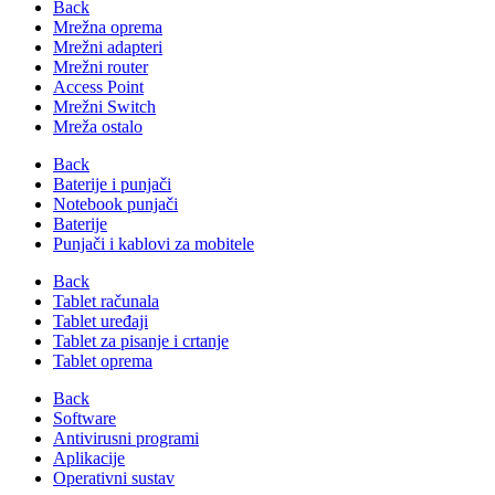
Back
Mrežna oprema
Mrežni adapteri
Mrežni router
Access Point
Mrežni Switch
Mreža ostalo
Back
Baterije i punjači
Notebook punjači
Baterije
Punjači i kablovi za mobitele
Back
Tablet računala
Tablet uređaji
Tablet za pisanje i crtanje
Tablet oprema
Back
Software
Antivirusni programi
Aplikacije
Operativni sustav