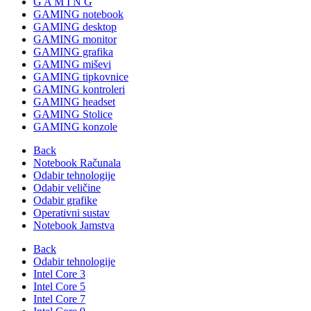
G A M I N G
GAMING notebook
GAMING desktop
GAMING monitor
GAMING grafika
GAMING miševi
GAMING tipkovnice
GAMING kontroleri
GAMING headset
GAMING Stolice
GAMING konzole
Back
Notebook Računala
Odabir tehnologije
Odabir veličine
Odabir grafike
Operativni sustav
Notebook Jamstva
Back
Odabir tehnologije
Intel Core 3
Intel Core 5
Intel Core 7