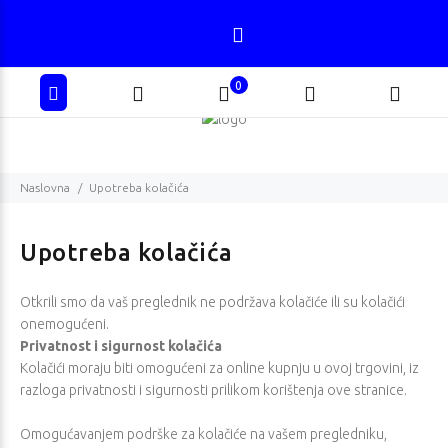
0
Naslovna
Upotreba kolačića
Upotreba kolačića
Otkrili smo da vaš preglednik ne podržava kolačiće ili su kolačići
onemogućeni.
Privatnost i sigurnost kolačića
Kolačići moraju biti omogućeni za online kupnju u ovoj trgovini, iz
razloga privatnosti i sigurnosti prilikom korištenja ove stranice.
Omogućavanjem podrške za kolačiće na vašem pregledniku,