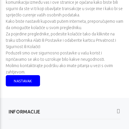
komunikacija između vas i ove stranice je ojačana kako biste bili
sigurni da ste vi ti koji obavljate transakcije u svoje ime i kako bi se
spriječilo curenje vaših osobnih podataka.
Kako biste nastavili kupovati putem interneta, preporučujemo vam
da omogućite kolačiće u svom pregledniku.
Za pojedine preglednike, podesite kolačiće tako da kliknite na
traku izbornika Alati ili Postavke i odaberite karticu Privatnost i
Lenovo ThinkPad
HP HyperX OMEN 15-
Sigurnost ili Kolačići
T16 Gen 5
gb0002nm
Poduzeli smo ove sigurnosno postavke u vašu korist i
Redovna cijena
Redovna cijena
ispričavamo se ako to uzrokuje bilo kakve neugodnosti.
3.104,21 €
1.683,16 €
Molimo kontaktirajte podršku ako imate pitanja u vezi s ovim
Jednokratno plaćanje (
)
Jednokratno plaćanje (
)
zahtjevom.
2.949,00 €
1.599,00 €
NASTAVAK
INFORMACIJE
Lenovo ThinkBook
Sunmi V3 MIX
16 G9 IRL
Redovna cijena