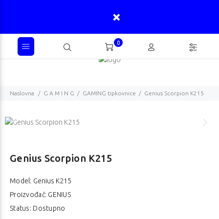
0
Naslovna
G A M I N G
GAMING tipkovnice
Genius Scorpion K215
Genius Scorpion K215
Model:
Genius K215
Proizvođač: GENIUS
Status: Dostupno