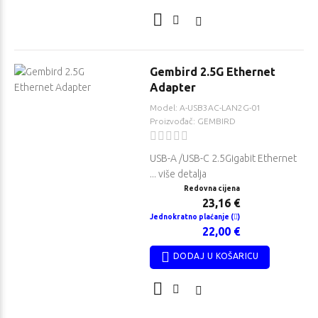
Gembird 2.5G Ethernet
Adapter
Model: A-USB3AC-LAN2G-01
Proizvođač: GEMBIRD
USB-A /USB-C 2.5Gigabit Ethernet
... više detalja
Redovna cijena
23,16 €
Jednokratno plaćanje (
)
22,00 €
DODAJ U KOŠARICU