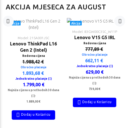
AKCIJA MJESECA ZA AUGUST
Akcija
Akcija
Model: 83GW00C3SC_W11P
Lenovo V15 G5 IRL
Model: 21SA001JSC
Lenovo ThinkPad L16
Redovna cijena
777,89 €
Gen 2 (Intel)
Obročno plaćanje
Redovna cijena
662,11 €
1.988,42 €
Jednokratno plaćanje (
)
Obročno plaćanje
629,00 €
1.893,68 €
Najniža cijena u prethodnih 30 dana
Jednokratno plaćanje (
)
(
):
1.799,00 €
739,00 €
Najniža cijena u prethodnih 30 dana
(
):
1.889,00 €
Dodaj u Košaricu
Dodaj u Košaricu