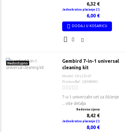
6,32 €
Jednokratno plaćanje (
)
6,00 €
DODAJ U KOŠARICU
Gembird 7-in-1 universal
Nedostupno
cleaning kit
Model: CK-LCD-07
Proizvođač: GEMBIRD
7-u-1 univerzalni set za čišćenje
... više detalja
Redovna cijena
8,42 €
Jednokratno plaćanje (
)
8,00 €