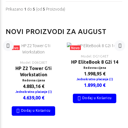
Prikazano
1
do
5
(od
5
Proizvoda)
NOVI PROIZVODI ZA AUGUST
Novo
Novo
Model: DG1G4ET
HP EliteBook 8 G2i 14
Model: D06G8ET
HP Z2 Tower G1i
Redovna cijena
1.998,95 €
Workstation
Jednokratno plaćanje (
)
Redovna cijena
1.899,00 €
4.883,16 €
Jednokratno plaćanje (
)
4.639,00 €
Dodaj u Košaricu
Dodaj u Košaricu