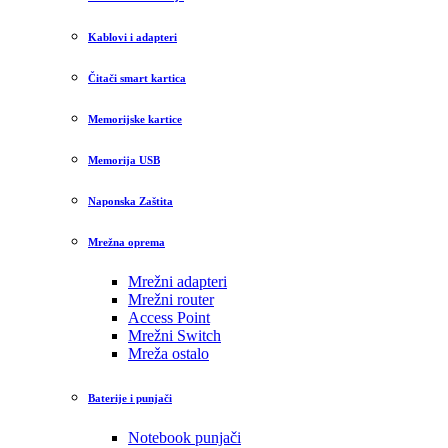
Kablovi i adapteri
Čitači smart kartica
Memorijske kartice
Memorija USB
Naponska Zaštita
Mrežna oprema
Mrežni adapteri
Mrežni router
Access Point
Mrežni Switch
Mreža ostalo
Baterije i punjači
Notebook punjači