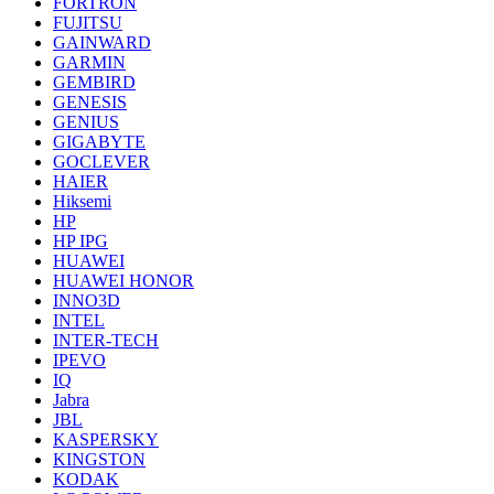
FORTRON
FUJITSU
GAINWARD
GARMIN
GEMBIRD
GENESIS
GENIUS
GIGABYTE
GOCLEVER
HAIER
Hiksemi
HP
HP IPG
HUAWEI
HUAWEI HONOR
INNO3D
INTEL
INTER-TECH
IPEVO
IQ
Jabra
JBL
KASPERSKY
KINGSTON
KODAK