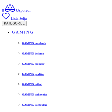
0
Usporedi
Lista želja
KATEGORIJE
G A M I N G
GAMING notebook
GAMING desktop
GAMING monitor
GAMING grafika
GAMING miševi
GAMING tipkovnice
GAMING kontroleri