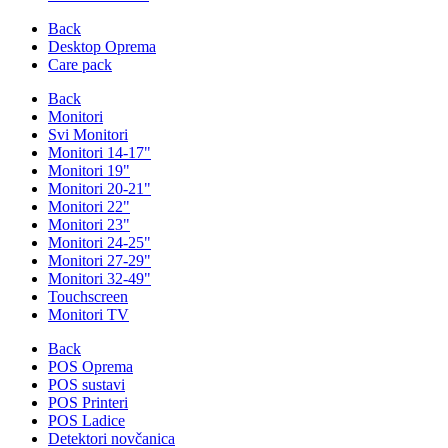
Back
Desktop Oprema
Care pack
Back
Monitori
Svi Monitori
Monitori 14-17"
Monitori 19"
Monitori 20-21"
Monitori 22"
Monitori 23"
Monitori 24-25"
Monitori 27-29"
Monitori 32-49"
Touchscreen
Monitori TV
Back
POS Oprema
POS sustavi
POS Printeri
POS Ladice
Detektori novčanica