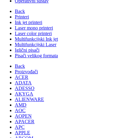
Operativni sustav
Back
Printeri
Ink jet printeri
Laser mono printeri
Laser color printeri
Multifunkcijski Ink jet
Multifunkcijski Laser
Iglični pisači
Pisači velikog formata
Back
Proizvođači
ACER
ADATA
ADESSO
AKYGA
ALIENWARE
AMD
AOC
AOPEN
APACER
APC
APPLE