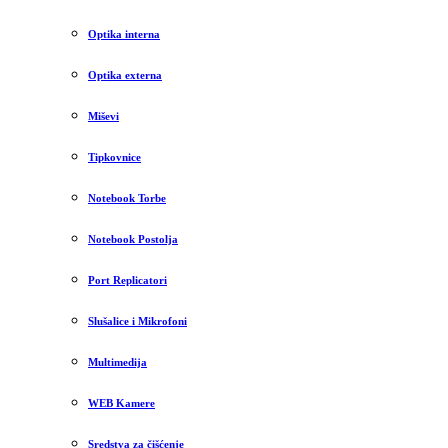
Optika interna
Optika externa
Miševi
Tipkovnice
Notebook Torbe
Notebook Postolja
Port Replicatori
Slušalice i Mikrofoni
Multimedija
WEB Kamere
Sredstva za čišćenje