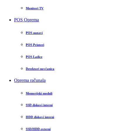
Monitori TV
POS Oprema
POS sustavi
POS Printeri
POS Ladice
Detektori novčanica
Oprema računala
Memorijski moduli
SSD diskovi interni
HDD diskovi interni
SSD/HDD externi