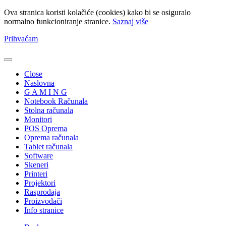
Ova stranica koristi kolačiće (cookies) kako bi se osiguralo
normalno funkcioniranje stranice.
Saznaj više
Prihvaćam
Close
Naslovna
G A M I N G
Notebook Računala
Stolna računala
Monitori
POS Oprema
Oprema računala
Tablet računala
Software
Skeneri
Printeri
Projektori
Rasprodaja
Proizvođači
Info stranice