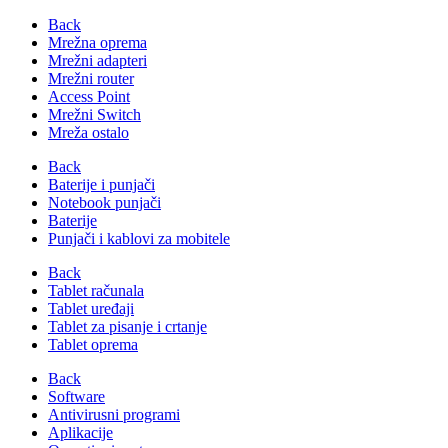
Back
Mrežna oprema
Mrežni adapteri
Mrežni router
Access Point
Mrežni Switch
Mreža ostalo
Back
Baterije i punjači
Notebook punjači
Baterije
Punjači i kablovi za mobitele
Back
Tablet računala
Tablet uređaji
Tablet za pisanje i crtanje
Tablet oprema
Back
Software
Antivirusni programi
Aplikacije