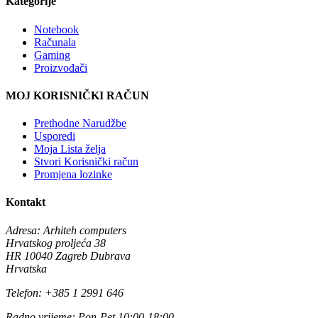
Kategorije
Notebook
Računala
Gaming
Proizvođači
MOJ KORISNIČKI RAČUN
Prethodne Narudžbe
Usporedi
Moja Lista želja
Stvori Korisnički račun
Promjena lozinke
Kontakt
Adresa:
Arhiteh computers
Hrvatskog proljeća 38
HR 10040 Zagreb Dubrava
Hrvatska
Telefon:
+385 1 2991 646
Radno vrijeme:
Pon-Pet 10:00-18:00