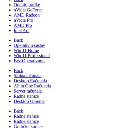
Odabir grafike
nVidia GeForce
AMD Radeon
nVidia Pro
AMD Pro
Intel Arc
Back
Operativni sustav
Win 11 Home
Win 11 Professional
Bez Operativnog
Back
Stolna računala
Desktop Računala
All in One Računala
Server računala
Radne stanice
Desktop Oprema
Back
Radne stanice
Radne stanice
Grafičke kartice