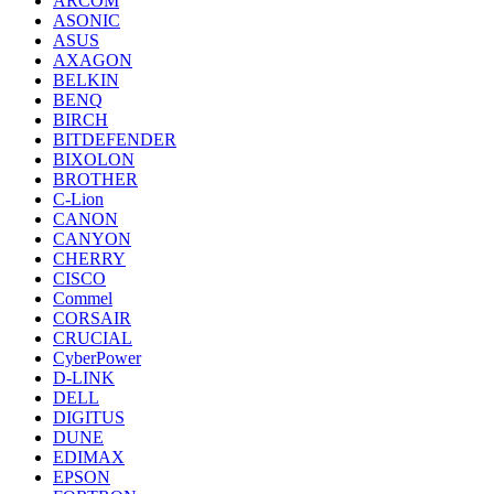
ARCOM
ASONIC
ASUS
AXAGON
BELKIN
BENQ
BIRCH
BITDEFENDER
BIXOLON
BROTHER
C-Lion
CANON
CANYON
CHERRY
CISCO
Commel
CORSAIR
CRUCIAL
CyberPower
D-LINK
DELL
DIGITUS
DUNE
EDIMAX
EPSON