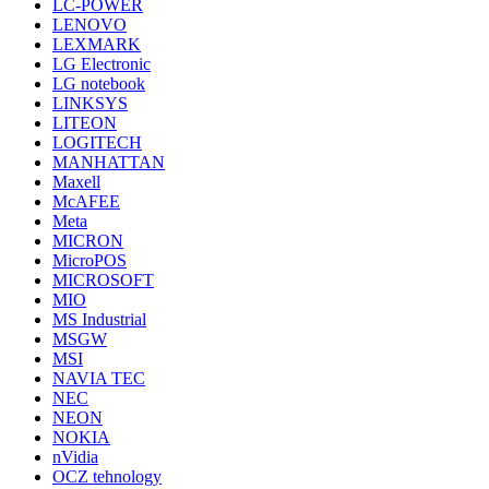
LC-POWER
LENOVO
LEXMARK
LG Electronic
LG notebook
LINKSYS
LITEON
LOGITECH
MANHATTAN
Maxell
McAFEE
Meta
MICRON
MicroPOS
MICROSOFT
MIO
MS Industrial
MSGW
MSI
NAVIA TEC
NEC
NEON
NOKIA
nVidia
OCZ tehnology