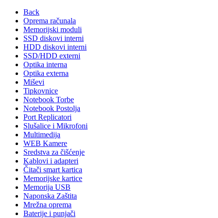
Back
Oprema računala
Memorijski moduli
SSD diskovi interni
HDD diskovi interni
SSD/HDD externi
Optika interna
Optika externa
Miševi
Tipkovnice
Notebook Torbe
Notebook Postolja
Port Replicatori
Slušalice i Mikrofoni
Multimedija
WEB Kamere
Sredstva za čišćenje
Kablovi i adapteri
Čitači smart kartica
Memorijske kartice
Memorija USB
Naponska Zaštita
Mrežna oprema
Baterije i punjači