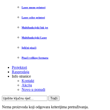
Laser mono printeri
Laser color printeri
Multifunkcijski Ink jet
Multifunkcijski Laser
Iglični pisači
Pisači velikog formata
Projektori
Rasprodaja
Info stranice
Kontakt
Akcija
Novo u ponudi
Traži
Nema proizvoda koji odgovara kriterijima pretraživanja.