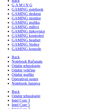
Back
G A M I N G
GAMING notebook
GAMING desktop
GAMING monitor
GAMING grafika
GAMING miševi
GAMING tipkovnice
GAMING kontroleri
GAMING headset
GAMING Stolice
GAMING konzole
Back
Notebook Računala
Odabir tehnologije
Odabir veličine
Odabir grafike
Operativni sustav
Notebook Jamstva
Back
Odabir tehnologije
Intel Core 3
Intel Core 5