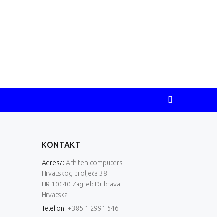
Lenovo V15 G5 IRL
Lenovo V15 G5 IRL
Redovna cijena
Redovna cijena
988,42 €
1.041,05 €
Jednokratno plaćanje
Jednokratno plaćanje
(
)
(
)
939,00 €
989,00 €
KONTAKT
Adresa:
Arhiteh computers
Hrvatskog proljeća 38
HR 10040 Zagreb Dubrava
Hrvatska
Telefon:
+385 1 2991 646