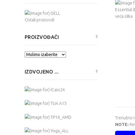
veća slika
Ostali proizvodi
PROIZVOĐAČI
Izaberite ...
IZDVOJENO ...
Trenutno n
NOTE:
Rev