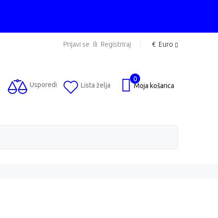
Prijavi se
ili
Registriraj
€
Euro
0
Usporedi
Lista želja
Moja košarica