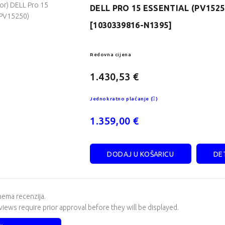
DELL PRO 15 ESSENTIAL (PV1525
[1030339816-N1395]
Redovna cijena
1.430,53 €
Jednokratno plaćanje (
)
1.359,00 €
DODAJ U KOŠARICU
DET
ema recenzija.
iews require prior approval before they will be displayed.