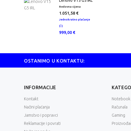
o V15 G5 IRL
Lenovo V15 G5 IRL
 cijena
Redovna cijena
R
5 €
1.051,58 €
 plaćanje
Jednokratno plaćanje
J
2 €
(
)
(
999,00 €
atno plaćanje
0 €
OSTANIMO U KONTAKTU:
INFORMACIJE
KATEGO
Kontakt
Notebook
Načini plaćanja
Računala
Jamstvo i popravci
Gaming
Reklamacije i povrati
Proizvođač