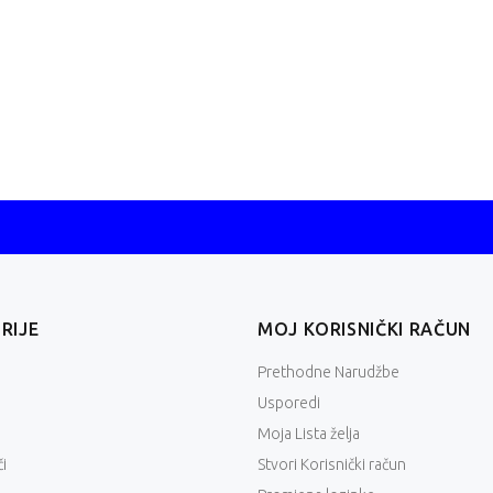
Lenovo V15 G5 IRL
Lenovo V15 G5 IRL
edovna cijena
Redovna cijena
862,11 €
863,16 €
ednokratno plaćanje
Jednokratno plaćanje
)
(
)
819,00 €
820,00 €
RIJE
MOJ KORISNIČKI RAČUN
Prethodne Narudžbe
Usporedi
Moja Lista želja
i
Stvori Korisnički račun