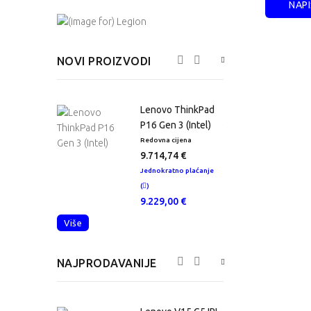
NAPI
NOVI PROIZVODI
o ThinkPad
Lenovo ThinkPad
en 4 (Intel)
P16 Gen 3 (Intel)
 cijena
Redovna cijena
R
,53 €
9.714,74 €
atno plaćanje
Jednokratno plaćanje
J
(
)
(
,00 €
9.229,00 €
Više
NAJPRODAVANIJE