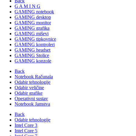
Back
G A M I N G
GAMING notebook
GAMING desktop
GAMING monitor
GAMING grafika
GAMING miševi
GAMING tipkovnice
GAMING kontroleri
GAMING headset
GAMING Stolice
GAMING konzole
Back
Notebook Računala
Odabir tehnologije
Odabir veličine
Odabir grafike
Operativni sustav
Notebook Jamstva
Back
Odabir tehnologije
Intel Core 3
Intel Core 5