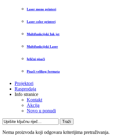
Laser mono printeri
Laser color printeri
Multifunkcijski Ink jet
Multifunkcijski Laser
Iglični pisači
Pisači velikog formata
Projektori
Rasprodaja
Info stranice
Kontakt
Akcija
Novo u ponudi
Traži
Nema proizvoda koji odgovara kriterijima pretraživanja.