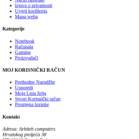
Izjava o privatnosti
Uvjeti korištenja
Mapa weba
Kategorije
Notebook
Računala
Gaming
Proizvođači
MOJ KORISNIČKI RAČUN
Prethodne Narudžbe
Usporedi
Moja Lista želja
Stvori Korisnički račun
Promjena lozinke
Kontakt
Adresa:
Arhiteh computers
Hrvatskog proljeća 38