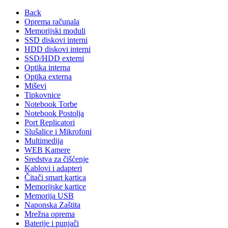
Back
Oprema računala
Memorijski moduli
SSD diskovi interni
HDD diskovi interni
SSD/HDD externi
Optika interna
Optika externa
Miševi
Tipkovnice
Notebook Torbe
Notebook Postolja
Port Replicatori
Slušalice i Mikrofoni
Multimedija
WEB Kamere
Sredstva za čišćenje
Kablovi i adapteri
Čitači smart kartica
Memorijske kartice
Memorija USB
Naponska Zaštita
Mrežna oprema
Baterije i punjači