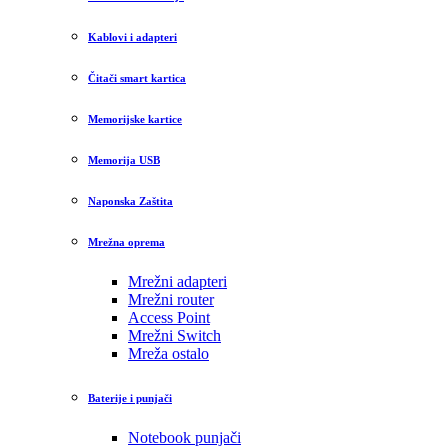
Kablovi i adapteri
Čitači smart kartica
Memorijske kartice
Memorija USB
Naponska Zaštita
Mrežna oprema
Mrežni adapteri
Mrežni router
Access Point
Mrežni Switch
Mreža ostalo
Baterije i punjači
Notebook punjači