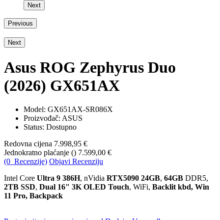
Next
Previous
Next
Asus ROG Zephyrus Duo
(2026) GX651AX
Model:
GX651AX-SR086X
Proizvođač: ASUS
Status: Dostupno
Redovna cijena
7.998,95 €
Jednokratno plaćanje (
)
7.599,00 €
(0 Recenzije)
Objavi Recenziju
Intel Core
Ultra 9 386H
, nVidia
RTX5090 24GB
,
64GB
DDR5,
2TB SSD
,
Dual 16" 3K OLED Touch
, WiFi,
Backlit kbd, Win
11 Pro, Backpack