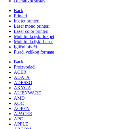
Operativni sustav
Back
Printeri
Ink jet printeri
Laser mono printeri
Laser color printeri
Multifunkcijski Ink jet
Multifunkcijski Laser
Iglični pisači
Pisači velikog formata
Back
Proizvođači
ACER
ADATA
ADESSO
AKYGA
ALIENWARE
AMD
AOC
AOPEN
APACER
APC
APPLE