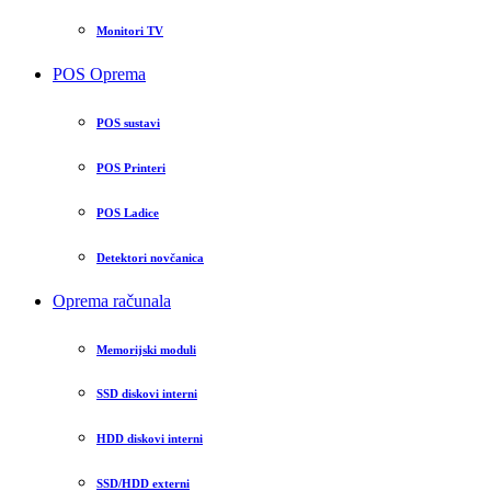
Monitori TV
POS Oprema
POS sustavi
POS Printeri
POS Ladice
Detektori novčanica
Oprema računala
Memorijski moduli
SSD diskovi interni
HDD diskovi interni
SSD/HDD externi