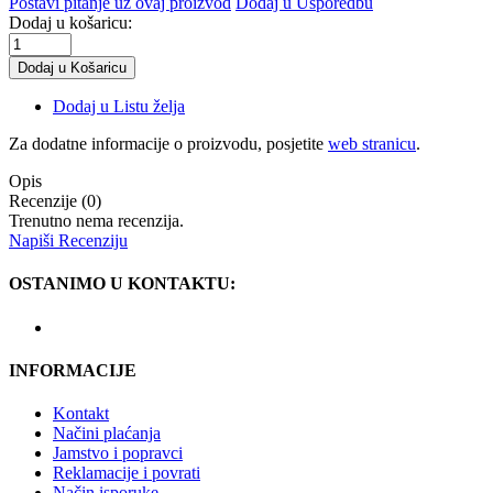
Postavi pitanje uz ovaj proizvod
Dodaj u Usporedbu
Dodaj u košaricu:
Dodaj u Listu želja
Za dodatne informacije o proizvodu, posjetite
web stranicu
.
Opis
Recenzije (0)
Trenutno nema recenzija.
Napiši Recenziju
OSTANIMO U KONTAKTU:
INFORMACIJE
Kontakt
Načini plaćanja
Jamstvo i popravci
Reklamacije i povrati
Način isporuke