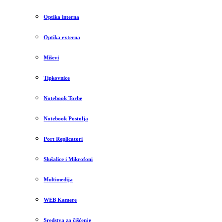
Optika interna
Optika externa
Miševi
Tipkovnice
Notebook Torbe
Notebook Postolja
Port Replicatori
Slušalice i Mikrofoni
Multimedija
WEB Kamere
Sredstva za čišćenje