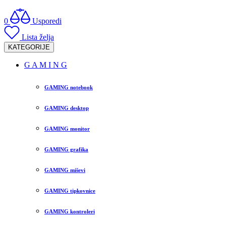
0
Usporedi
Lista želja
KATEGORIJE
G A M I N G
GAMING notebook
GAMING desktop
GAMING monitor
GAMING grafika
GAMING miševi
GAMING tipkovnice
GAMING kontroleri