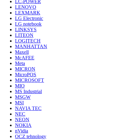
LC-POWER
LENOVO
LEXMARK
LG Electronic
LG notebook
LINKSYS
LITEON
LOGITECH
MANHATTAN
Maxell
McAFEE
Meta
MICRON
MicroPOS
MICROSOFT
MIO
MS Industrial
MSGW
MSI
NAVIA TEC
NEC
NEON
NOKIA
nVidia
OCZ tehnology