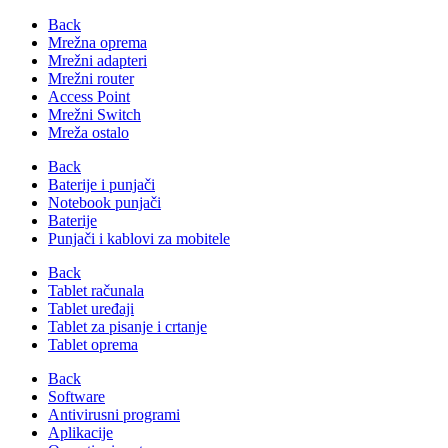
Back
Mrežna oprema
Mrežni adapteri
Mrežni router
Access Point
Mrežni Switch
Mreža ostalo
Back
Baterije i punjači
Notebook punjači
Baterije
Punjači i kablovi za mobitele
Back
Tablet računala
Tablet uređaji
Tablet za pisanje i crtanje
Tablet oprema
Back
Software
Antivirusni programi
Aplikacije