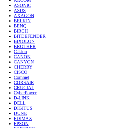
ARCOM
ASONIC
ASUS
AXAGON
BELKIN
BENQ
BIRCH
BITDEFENDER
BIXOLON
BROTHER
C-Lion
CANON
CANYON
CHERRY
CISCO
Commel
CORSAIR
CRUCIAL
CyberPower
D-LINK
DELL
DIGITUS
DUNE
EDIMAX
EPSON