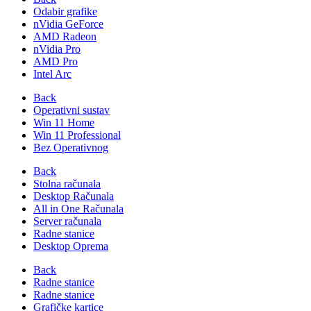
Odabir grafike
nVidia GeForce
AMD Radeon
nVidia Pro
AMD Pro
Intel Arc
Back
Operativni sustav
Win 11 Home
Win 11 Professional
Bez Operativnog
Back
Stolna računala
Desktop Računala
All in One Računala
Server računala
Radne stanice
Desktop Oprema
Back
Radne stanice
Radne stanice
Grafičke kartice