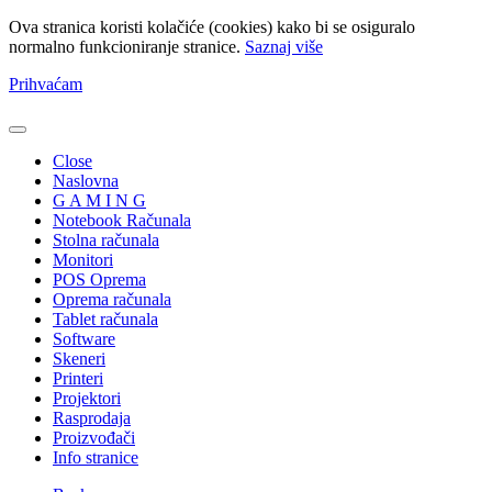
Ova stranica koristi kolačiće (cookies) kako bi se osiguralo
normalno funkcioniranje stranice.
Saznaj više
Prihvaćam
Close
Naslovna
G A M I N G
Notebook Računala
Stolna računala
Monitori
POS Oprema
Oprema računala
Tablet računala
Software
Skeneri
Printeri
Projektori
Rasprodaja
Proizvođači
Info stranice