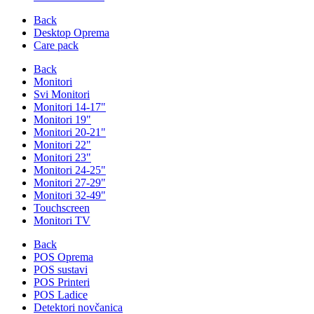
Back
Desktop Oprema
Care pack
Back
Monitori
Svi Monitori
Monitori 14-17"
Monitori 19"
Monitori 20-21"
Monitori 22"
Monitori 23"
Monitori 24-25"
Monitori 27-29"
Monitori 32-49"
Touchscreen
Monitori TV
Back
POS Oprema
POS sustavi
POS Printeri
POS Ladice
Detektori novčanica