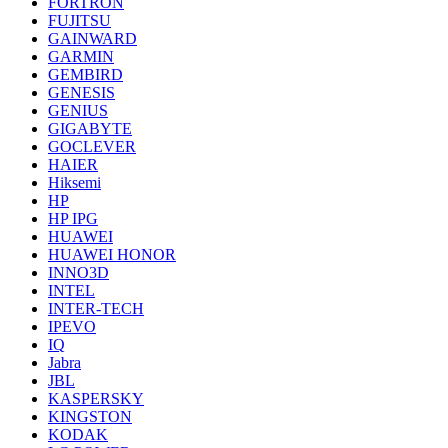
FORTRON
FUJITSU
GAINWARD
GARMIN
GEMBIRD
GENESIS
GENIUS
GIGABYTE
GOCLEVER
HAIER
Hiksemi
HP
HP IPG
HUAWEI
HUAWEI HONOR
INNO3D
INTEL
INTER-TECH
IPEVO
IQ
Jabra
JBL
KASPERSKY
KINGSTON
KODAK