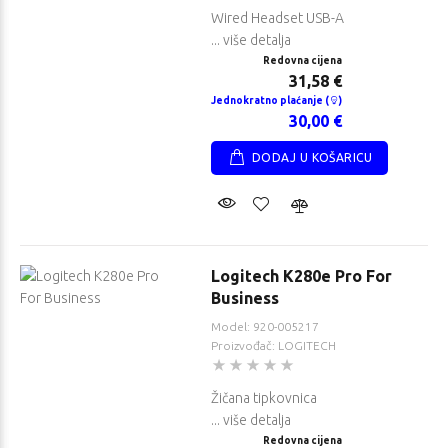
Wired Headset USB-A
... više detalja
Redovna cijena
31,58 €
Jednokratno plaćanje (
)
30,00 €
DODAJ U KOŠARICU
Logitech K280e Pro For
Business
Model: 920-005217
Proizvođač: LOGITECH
Žičana tipkovnica
... više detalja
Redovna cijena