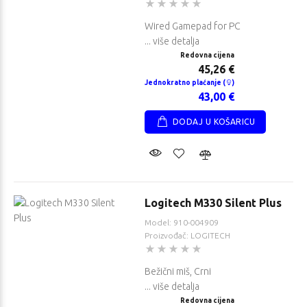
Wired Gamepad for PC
... više detalja
Redovna cijena
45,26 €
Jednokratno plaćanje (
)
43,00 €
DODAJ U KOŠARICU
Logitech M330 Silent Plus
Model: 910-004909
Proizvođač: LOGITECH
Bežični miš, Crni
... više detalja
Redovna cijena