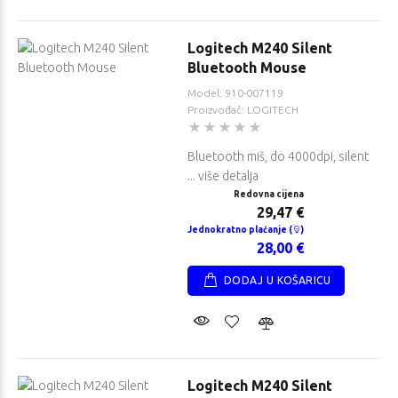
Logitech M240 Silent
Bluetooth Mouse
Model: 910-007119
Proizvođač: LOGITECH
Bluetooth miš, do 4000dpi, silent
... više detalja
Redovna cijena
29,47 €
Jednokratno plaćanje (
)
28,00 €
DODAJ U KOŠARICU
Logitech M240 Silent