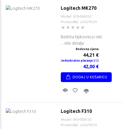
Logitech MK270
Model: 920-004532
Proizvođač: LOGITECH
Bežična tipkovnica i miš
... više detalja
Redovna cijena
44,21 €
Jednokratno plaćanje (
)
42,00 €
DODAJ U KOŠARICU
Logitech F310
Model: 940-000135
Proizvođač: LOGITECH