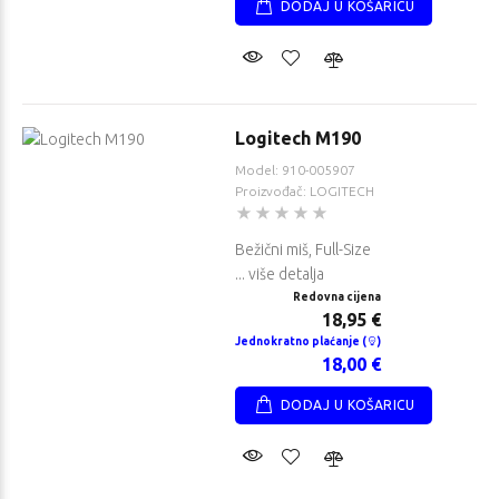
DODAJ U KOŠARICU
Logitech M190
Model: 910-005907
Proizvođač: LOGITECH
Bežični miš, Full-Size
... više detalja
Redovna cijena
18,95 €
Jednokratno plaćanje (
)
18,00 €
DODAJ U KOŠARICU