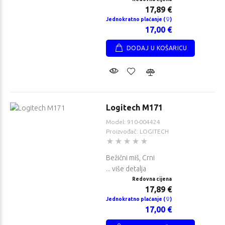
17,89 €
Jednokratno plaćanje (
)
17,00 €
DODAJ U KOŠARICU
Logitech M171
Model: 910-004424
Proizvođač: LOGITECH
Bežični miš, Crni
... više detalja
Redovna cijena
17,89 €
Jednokratno plaćanje (
)
17,00 €