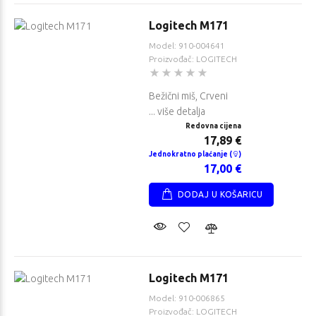
Logitech M171
Model: 910-004641
Proizvođač: LOGITECH
Bežični miš, Crveni
... više detalja
Redovna cijena
17,89 €
Jednokratno plaćanje (
)
17,00 €
DODAJ U KOŠARICU
Logitech M171
Model: 910-006865
Proizvođač: LOGITECH