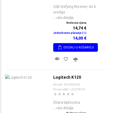
USB Unifying Receiver, do 6
uređaja
... više detalja
Redovna cijena
14,74 €
Jednokratno plaćanje (
)
14,00 €
DODAJ U KOŠARICU
Logitech K120
Model: 920-002642
Proizvođač: LOGITECH
Žičana tipkovnica
... više detalja