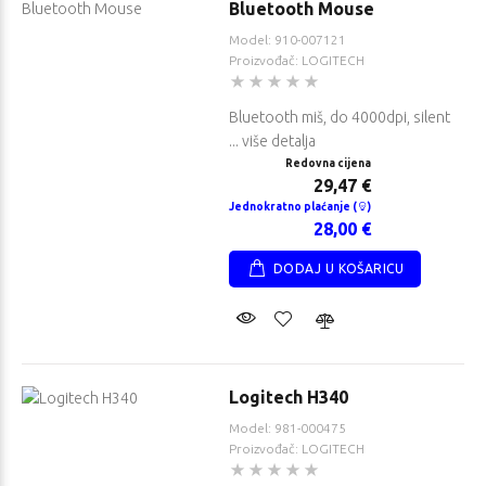
Bluetooth Mouse
Model: 910-007121
Proizvođač: LOGITECH
Bluetooth miš, do 4000dpi, silent
... više detalja
Redovna cijena
29,47 €
Jednokratno plaćanje (
)
28,00 €
DODAJ U KOŠARICU
Logitech H340
Model: 981-000475
Proizvođač: LOGITECH