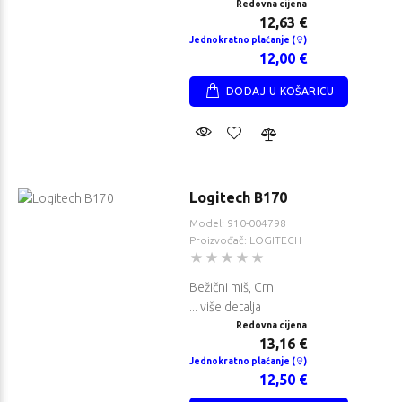
je (
)
plaćanje (
)
Redovna cijena
12,63 €
00 €
539,00 €
Jednokratno plaćanje (
)
12,00 €
DODAJ U KOŠARICU
Logitech B170
Model: 910-004798
Proizvođač: LOGITECH
Bežični miš, Crni
... više detalja
Redovna cijena
13,16 €
Jednokratno plaćanje (
)
12,50 €