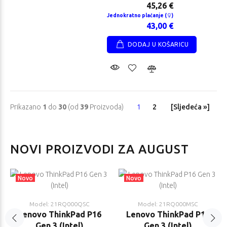
45,26 €
Jednokratno plaćanje (
)
43,00 €
DODAJ U KOŠARICU
Prikazano
1
do
30
(od
39
Proizvoda)
1
2
[Sljedeća »]
NOVI PROIZVODI ZA AUGUST
Novo
Novo
Model: 21RQ000QSC
Model: 21RQ000MSC
Lenovo ThinkPad P16
Lenovo ThinkPad P16
Gen 3 (Intel)
Gen 3 (Intel)