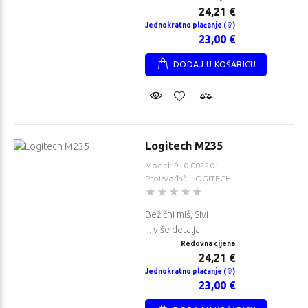
24,21 €
Jednokratno plaćanje (
)
23,00 €
DODAJ U KOŠARICU
Logitech M235
Model: 910-002201
Proizvođač: LOGITECH
Bežični miš, Sivi
... više detalja
Redovna cijena
24,21 €
Jednokratno plaćanje (
)
23,00 €