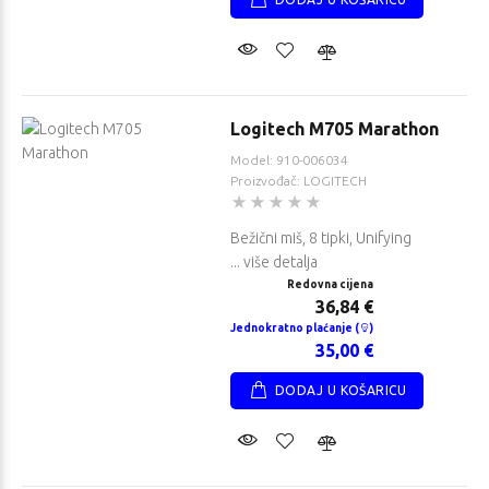
Logitech M705 Marathon
Model: 910-006034
Proizvođač: LOGITECH
Bežični miš, 8 tipki, Unifying
... više detalja
Redovna cijena
36,84 €
Jednokratno plaćanje (
)
35,00 €
DODAJ U KOŠARICU