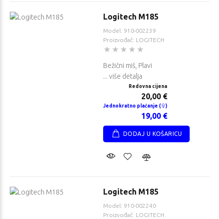
Logitech M185
Model: 910-002239
Proizvođač: LOGITECH
Bežični miš, Plavi
... više detalja
Redovna cijena
20,00 €
Jednokratno plaćanje (
)
19,00 €
DODAJ U KOŠARICU
Logitech M185
Model: 910-002240
Proizvođač: LOGITECH