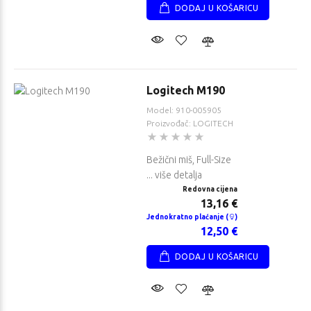
DODAJ U KOŠARICU
Logitech M190
Model: 910-005905
Proizvođač: LOGITECH
Bežični miš, Full-Size
... više detalja
Redovna cijena
13,16 €
Jednokratno plaćanje (
)
12,50 €
DODAJ U KOŠARICU