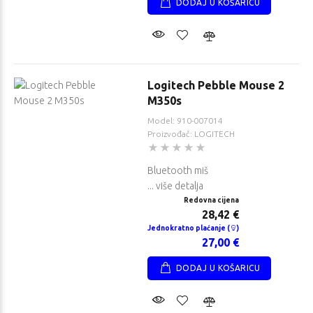
DODAJ U KOŠARICU
Logitech Pebble Mouse 2
M350s
Model: 910-007014
Proizvođač: LOGITECH
Bluetooth miš
... više detalja
Redovna cijena
28,42 €
Jednokratno plaćanje (
)
27,00 €
DODAJ U KOŠARICU