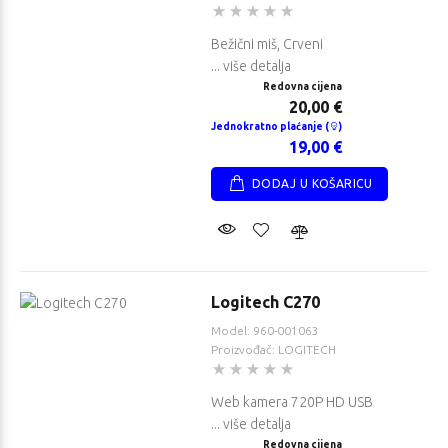
Bežični miš, Crveni
... više detalja
Redovna cijena
20,00 €
Jednokratno plaćanje (
)
19,00 €
DODAJ U KOŠARICU
Logitech C270
Model: 960-001063
Proizvođač: LOGITECH
Web kamera 720P HD USB
... više detalja
Redovna cijena