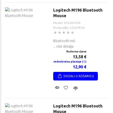
Logitech M196 Bluetooth
Mouse
Model: 910-007459
Proizvođač: LOGITECH
Bluetooth miš
... više detalja
Redovna cijena
13,58 €
Jednokratno plaćanje (
)
12,90 €
DODAJ U KOŠARICU
Logitech M196 Bluetooth
Mouse