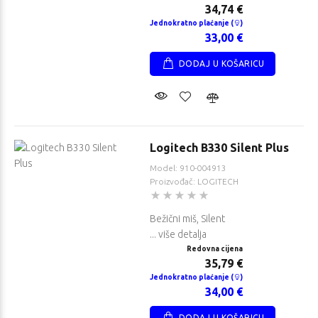
34,74 €
Jednokratno plaćanje (
)
33,00 €
DODAJ U KOŠARICU
Logitech B330 Silent Plus
Model: 910-004913
Proizvođač: LOGITECH
Bežični miš, Silent
... više detalja
Redovna cijena
35,79 €
Jednokratno plaćanje (
)
34,00 €
DODAJ U KOŠARICU