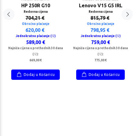
HP 250R G10
Lenovo V15 G5 IRL
Redovna cijena
Redovna cijena
704,21 €
815,79 €
Obročno plaćanje
Obročno plaćanje
620,00 €
798,95 €
Jednokratno plaćanje (
)
Jednokratno plaćanje (
)
589,00 €
759,00 €
Najniža cijena u prethodnih 30 dana
Najniža cijena u prethodnih 30 dana
(
):
(
):
669,00 €
775,00 €
Dodaj u Košaricu
Dodaj u Košaricu