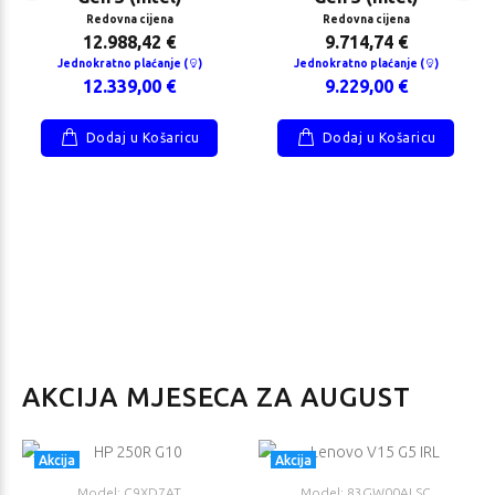
Redovna cijena
Redovna cijena
12.988,42 €
9.714,74 €
Jednokratno plaćanje (
)
Jednokratno plaćanje (
)
12.339,00 €
9.229,00 €
Dodaj u Košaricu
Dodaj u Košaricu
AKCIJA MJESECA ZA AUGUST
Akcija
Akcija
Model: C9XD7AT
Model: 83GW00ALSC