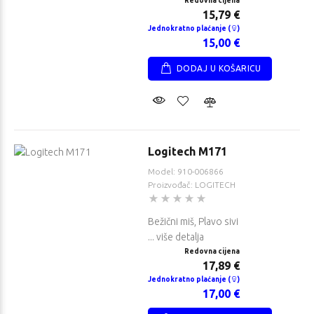
Redovna cijena
15,79 €
Jednokratno plaćanje (
)
15,00 €
DODAJ U KOŠARICU
Logitech M171
Model: 910-006866
Proizvođač: LOGITECH
Bežični miš, Plavo sivi
... više detalja
Redovna cijena
17,89 €
Jednokratno plaćanje (
)
17,00 €