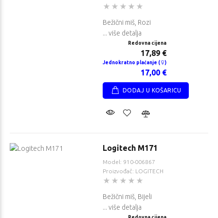
Bežični miš, Rozi
... više detalja
Redovna cijena
17,89 €
Jednokratno plaćanje (
)
17,00 €
DODAJ U KOŠARICU
Logitech M171
Model: 910-006867
Proizvođač: LOGITECH
Bežični miš, Bijeli
... više detalja
Redovna cijena