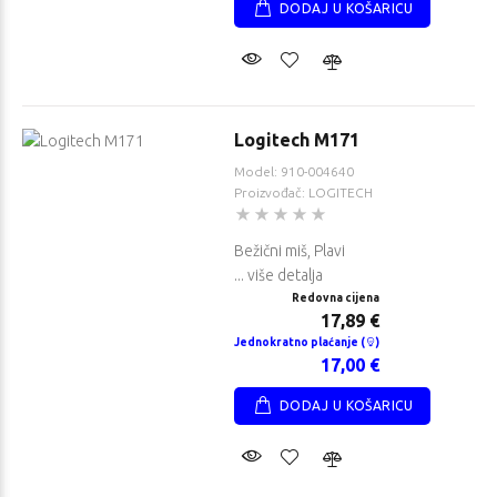
DODAJ U KOŠARICU
Logitech M171
Model: 910-004640
Proizvođač: LOGITECH
Bežični miš, Plavi
... više detalja
Redovna cijena
17,89 €
Jednokratno plaćanje (
)
17,00 €
DODAJ U KOŠARICU