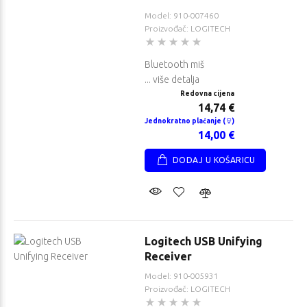
Model: 910-007460
Proizvođač: LOGITECH
Bluetooth miš
... više detalja
Redovna cijena
14,74 €
Jednokratno plaćanje (
)
14,00 €
DODAJ U KOŠARICU
Logitech USB Unifying
Receiver
Model: 910-005931
Proizvođač: LOGITECH