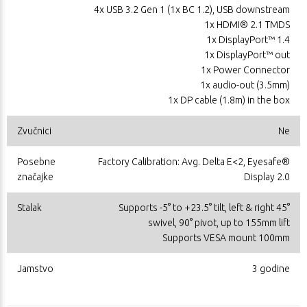
4x USB 3.2 Gen 1 (1x BC 1.2), USB downstream
1x HDMI® 2.1 TMDS
1x DisplayPort™ 1.4
1x DisplayPort™ out
1x Power Connector
1x audio-out (3.5mm)
1x DP cable (1.8m) in the box
Zvučnici
Ne
Posebne
Factory Calibration: Avg. Delta E<2, Eyesafe®
značajke
Display 2.0
Stalak
Supports -5° to +23.5° tilt, left & right 45°
swivel, 90° pivot, up to 155mm lift
Supports VESA mount 100mm
Jamstvo
3 godine