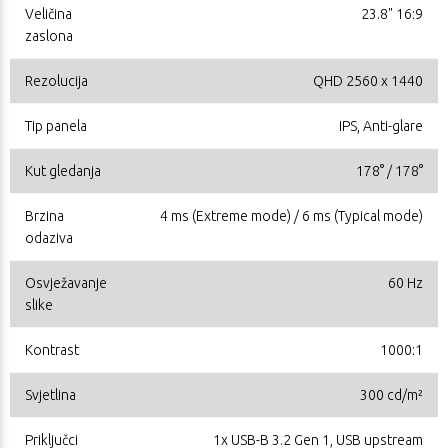
Veličina
23.8" 16:9
zaslona
Rezolucija
QHD 2560 x 1440
Tip panela
IPS, Anti-glare
Kut gledanja
178° / 178°
Brzina
4 ms (Extreme mode) / 6 ms (Typical mode)
odaziva
Osvježavanje
60 Hz
slike
Kontrast
1000:1
Svjetlina
300 cd/m²
Priključci
1x USB-B 3.2 Gen 1, USB upstream