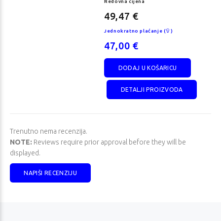
Redovna cijena
49,47 €
Jednokratno plaćanje (
)
47,00 €
DODAJ U KOŠARICU
DETALJI PROIZVODA
Trenutno nema recenzija.
novo Legion 9
Lenovo Legion T7
NOTE:
Reviews require prior approval before they will be
8IAX10
34IAS10
displayed.
dovna cijena
Redovna cijena
314,74 €
4.872,63 €
NAPIŠI RECENZIJU
dnokratno plaćanje
Jednokratno plaćanje
)
(
)
999,00 €
4.629,00 €