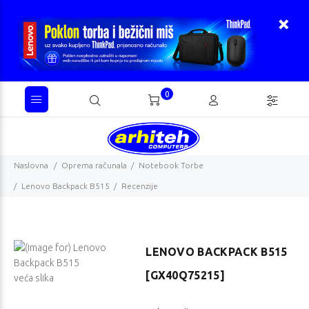
0
Naslovna
Oprema računala
Notebook Torbe
Lenovo Backpack B515
Recenzije
LENOVO BACKPACK B515
[GX40Q75215]
veća slika