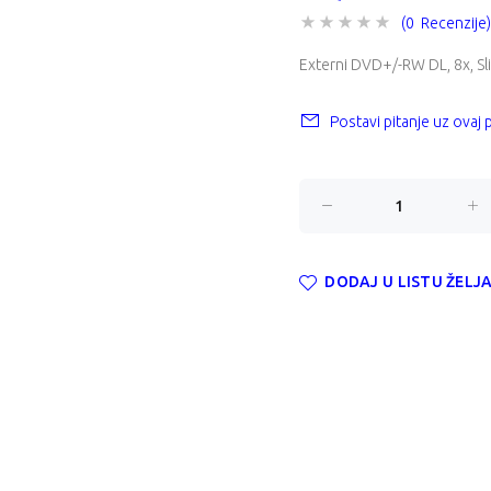
(0 Recenzije)
Externi DVD+/-RW DL, 8x, Sl
Postavi pitanje uz ovaj
DODAJ U LISTU ŽELJ