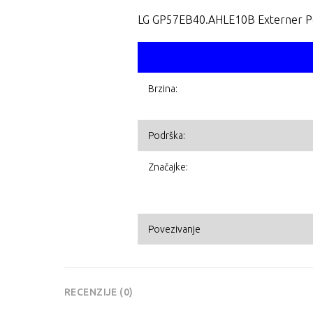
LG GP57EB40.AHLE10B Externer Por
Brzina:
Podrška:
Značajke:
Povezivanje
RECENZIJE (0)