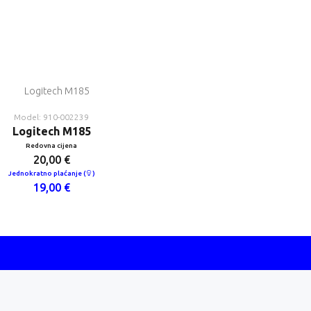
Model: 910-002239
Logitech M185
Redovna cijena
20,00 €
Jednokratno plaćanje (
)
19,00 €