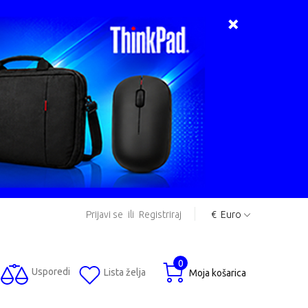
Prijavi se
ili
Registriraj
€
Euro
0
Usporedi
Lista želja
Moja košarica