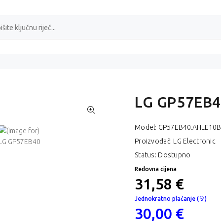
LG GP57EB
Model:
GP57EB40.AHLE10B
Proizvođač: LG Electronic
Status: Dostupno
Redovna cijena
31,58 €
Jednokratno plaćanje (
)
30,00 €