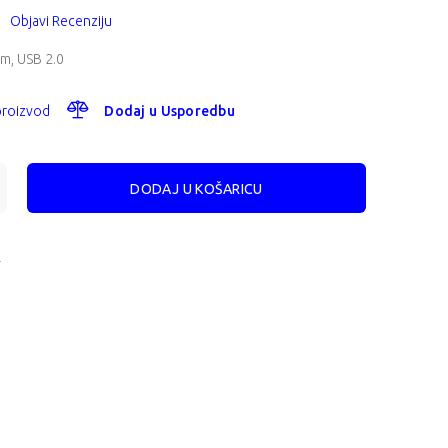
Objavi Recenziju
im, USB 2.0
 proizvod
Dodaj u Usporedbu
A