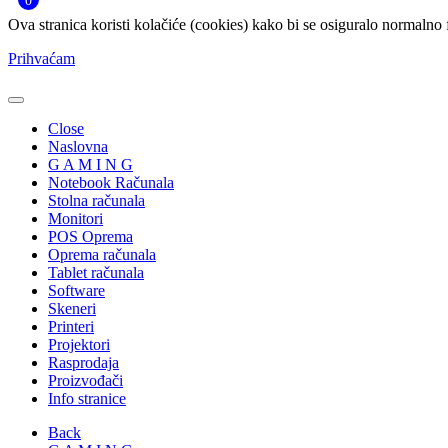
0
Ova stranica koristi kolačiće (cookies) kako bi se osiguralo normalno 
Prihvaćam
Close
Naslovna
G A M I N G
Notebook Računala
Stolna računala
Monitori
POS Oprema
Oprema računala
Tablet računala
Software
Skeneri
Printeri
Projektori
Rasprodaja
Proizvođači
Info stranice
Back