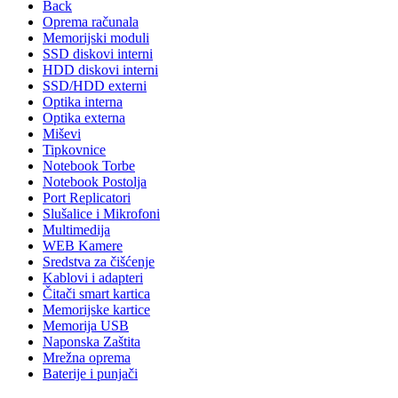
Back
Oprema računala
Memorijski moduli
SSD diskovi interni
HDD diskovi interni
SSD/HDD externi
Optika interna
Optika externa
Miševi
Tipkovnice
Notebook Torbe
Notebook Postolja
Port Replicatori
Slušalice i Mikrofoni
Multimedija
WEB Kamere
Sredstva za čišćenje
Kablovi i adapteri
Čitači smart kartica
Memorijske kartice
Memorija USB
Naponska Zaštita
Mrežna oprema
Baterije i punjači