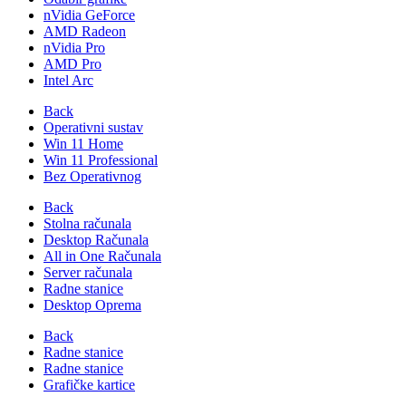
nVidia GeForce
AMD Radeon
nVidia Pro
AMD Pro
Intel Arc
Back
Operativni sustav
Win 11 Home
Win 11 Professional
Bez Operativnog
Back
Stolna računala
Desktop Računala
All in One Računala
Server računala
Radne stanice
Desktop Oprema
Back
Radne stanice
Radne stanice
Grafičke kartice