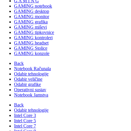
G A M I N G
GAMING notebook
GAMING desktop
GAMING monitor
GAMING grafika
GAMING miševi
GAMING tipkovnice
GAMING kontroleri
GAMING headset
GAMING Stolice
GAMING konzole
Back
Notebook Računala
Odabir tehnologije
Odabir veličine
Odabir grafike
Operativni sustav
Notebook Jamstva
Back
Odabir tehnologije
Intel Core 3
Intel Core 5
Intel Core 7