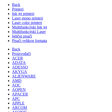
Back
Printeri
Ink jet printeri
Laser mono printeri
Laser color printeri
Multifunkcijski Ink jet
Multifunkcijski Laser
Iglični pisači
Pisači velikog formata
Back
Proizvođači
ACER
ADATA
ADESSO
AKYGA
ALIENWARE
AMD
AOC
AOPEN
APACER
APC
APPLE
ARCOM