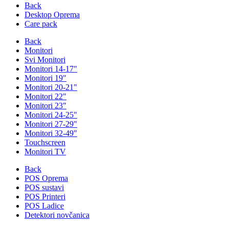
Back
Desktop Oprema
Care pack
Back
Monitori
Svi Monitori
Monitori 14-17"
Monitori 19"
Monitori 20-21"
Monitori 22"
Monitori 23"
Monitori 24-25"
Monitori 27-29"
Monitori 32-49"
Touchscreen
Monitori TV
Back
POS Oprema
POS sustavi
POS Printeri
POS Ladice
Detektori novčanica