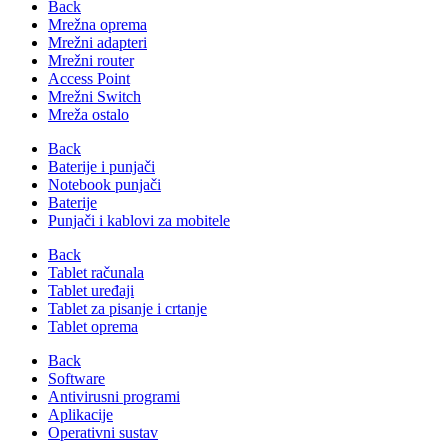
Back
Mrežna oprema
Mrežni adapteri
Mrežni router
Access Point
Mrežni Switch
Mreža ostalo
Back
Baterije i punjači
Notebook punjači
Baterije
Punjači i kablovi za mobitele
Back
Tablet računala
Tablet uređaji
Tablet za pisanje i crtanje
Tablet oprema
Back
Software
Antivirusni programi
Aplikacije
Operativni sustav