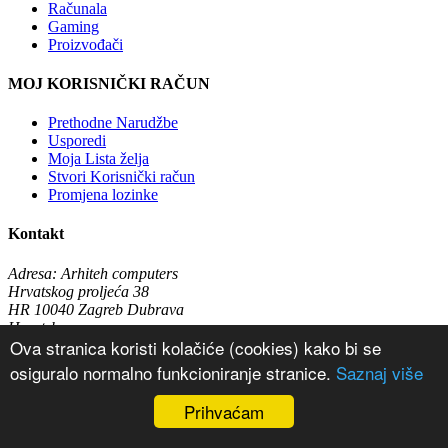
Računala
Gaming
Proizvođači
MOJ KORISNIČKI RAČUN
Prethodne Narudžbe
Usporedi
Moja Lista želja
Stvori Korisnički račun
Promjena lozinke
Kontakt
Adresa:
Arhiteh computers
Hrvatskog proljeća 38
HR 10040 Zagreb Dubrava
Hrvatska
Ova stranica koristi kolačiće (cookies) kako bi se
Telefon:
+385 1 2991 646
osiguralo normalno funkcioniranje stranice.
Saznaj više
Radno vrijeme:
Pon-Pet 10:00-18:00
Prihvaćam
Email:
info@arhiteh.hr