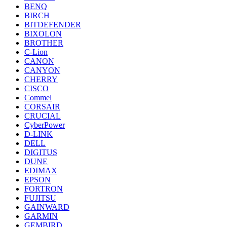
BENQ
BIRCH
BITDEFENDER
BIXOLON
BROTHER
C-Lion
CANON
CANYON
CHERRY
CISCO
Commel
CORSAIR
CRUCIAL
CyberPower
D-LINK
DELL
DIGITUS
DUNE
EDIMAX
EPSON
FORTRON
FUJITSU
GAINWARD
GARMIN
GEMBIRD