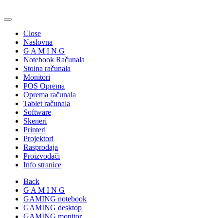
Close
Naslovna
G A M I N G
Notebook Računala
Stolna računala
Monitori
POS Oprema
Oprema računala
Tablet računala
Software
Skeneri
Printeri
Projektori
Rasprodaja
Proizvođači
Info stranice
Back
G A M I N G
GAMING notebook
GAMING desktop
GAMING monitor