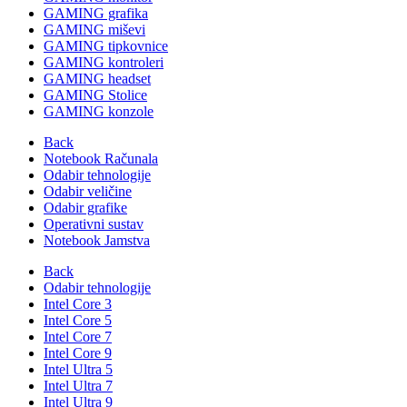
GAMING grafika
GAMING miševi
GAMING tipkovnice
GAMING kontroleri
GAMING headset
GAMING Stolice
GAMING konzole
Back
Notebook Računala
Odabir tehnologije
Odabir veličine
Odabir grafike
Operativni sustav
Notebook Jamstva
Back
Odabir tehnologije
Intel Core 3
Intel Core 5
Intel Core 7
Intel Core 9
Intel Ultra 5
Intel Ultra 7
Intel Ultra 9