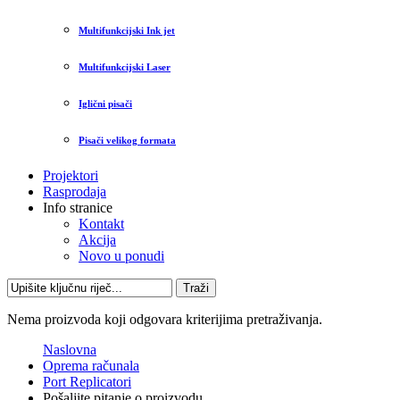
Multifunkcijski Ink jet
Multifunkcijski Laser
Iglični pisači
Pisači velikog formata
Projektori
Rasprodaja
Info stranice
Kontakt
Akcija
Novo u ponudi
Traži
Nema proizvoda koji odgovara kriterijima pretraživanja.
Naslovna
Oprema računala
Port Replicatori
Pošaljite pitanje o proizvodu