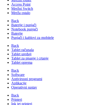
Mrežni router
Access Point
Mrežni Switch
Mreža ostalo
Back
Baterije i punjači
Notebook punjači
Baterije
Punjači i kablovi za mobitele
Back
Tablet računala
Tablet uređaji
Tablet za pisanje i crtanje
Tablet oprema
Back
Software
Antivirusni programi
Aplikacije
Operativni sustav
Back
Printeri
Ink jet printeri