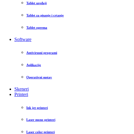
Tablet uređaji
Tablet za pisanje i crtanje
Tablet oprema
Software
Antivirusni programi
Aplikacije
Operativni sustav
Skeneri
Printeri
Ink jet printeri
Laser mono printeri
Laser color printeri