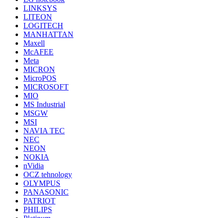
LINKSYS
LITEON
LOGITECH
MANHATTAN
Maxell
McAFEE
Meta
MICRON
MicroPOS
MICROSOFT
MIO
MS Industrial
MSGW
MSI
NAVIA TEC
NEC
NEON
NOKIA
nVidia
OCZ tehnology
OLYMPUS
PANASONIC
PATRIOT
PHILIPS