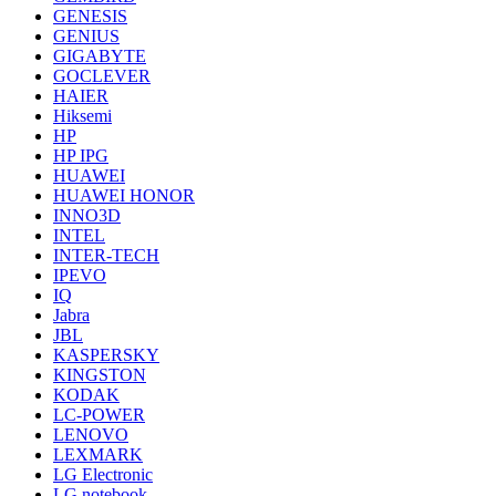
GENESIS
GENIUS
GIGABYTE
GOCLEVER
HAIER
Hiksemi
HP
HP IPG
HUAWEI
HUAWEI HONOR
INNO3D
INTEL
INTER-TECH
IPEVO
IQ
Jabra
JBL
KASPERSKY
KINGSTON
KODAK
LC-POWER
LENOVO
LEXMARK
LG Electronic
LG notebook