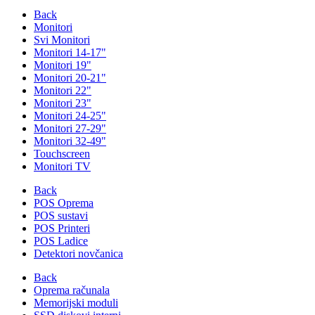
Back
Monitori
Svi Monitori
Monitori 14-17"
Monitori 19"
Monitori 20-21"
Monitori 22"
Monitori 23"
Monitori 24-25"
Monitori 27-29"
Monitori 32-49"
Touchscreen
Monitori TV
Back
POS Oprema
POS sustavi
POS Printeri
POS Ladice
Detektori novčanica
Back
Oprema računala
Memorijski moduli