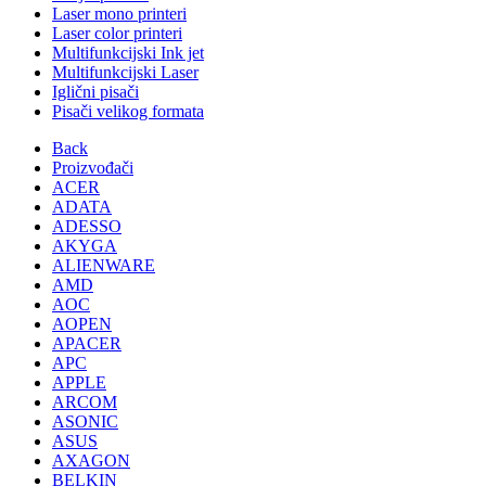
Laser mono printeri
Laser color printeri
Multifunkcijski Ink jet
Multifunkcijski Laser
Iglični pisači
Pisači velikog formata
Back
Proizvođači
ACER
ADATA
ADESSO
AKYGA
ALIENWARE
AMD
AOC
AOPEN
APACER
APC
APPLE
ARCOM
ASONIC
ASUS
AXAGON
BELKIN