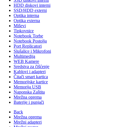
SSD diskovi interni
HDD diskovi interni
SSD/HDD externi
Optika interna
Optika externa
Miševi
Tipkovnice
Notebook Torbe
Notebook Postolja
Port Replicatori
Slušalice i Mikrofoni
Multimedija
WEB Kamere
Sredstva za čišćenje
Kablovi i adapteri
Čitači smart kartica
Memorijske kartice
Memorija USB
Naponska Zaštita
Mrežna oprema
Baterije i punjači
Back
Mrežna oprema
Mrežni adapteri