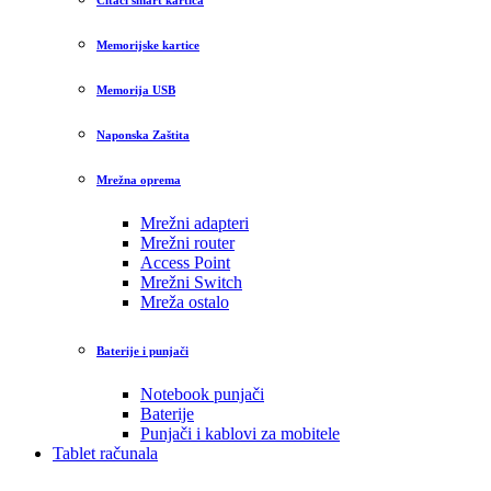
Čitači smart kartica
Memorijske kartice
Memorija USB
Naponska Zaštita
Mrežna oprema
Mrežni adapteri
Mrežni router
Access Point
Mrežni Switch
Mreža ostalo
Baterije i punjači
Notebook punjači
Baterije
Punjači i kablovi za mobitele
Tablet računala