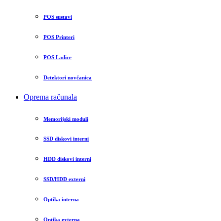
POS sustavi
POS Printeri
POS Ladice
Detektori novčanica
Oprema računala
Memorijski moduli
SSD diskovi interni
HDD diskovi interni
SSD/HDD externi
Optika interna
Optika externa