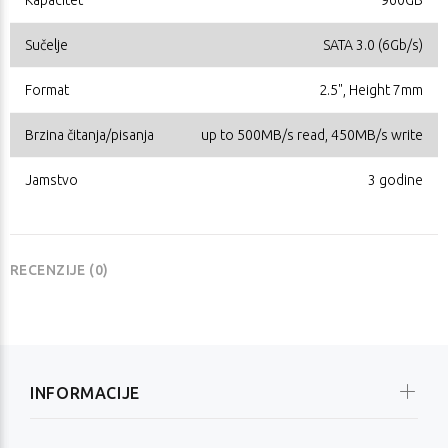
Sučelje
SATA 3.0 (6Gb/s)
Format
2.5", Height 7mm
Brzina čitanja/pisanja
up to 500MB/s read, 450MB/s write
Jamstvo
3 godine
RECENZIJE (0)
INFORMACIJE