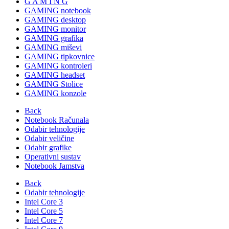
G A M I N G
GAMING notebook
GAMING desktop
GAMING monitor
GAMING grafika
GAMING miševi
GAMING tipkovnice
GAMING kontroleri
GAMING headset
GAMING Stolice
GAMING konzole
Back
Notebook Računala
Odabir tehnologije
Odabir veličine
Odabir grafike
Operativni sustav
Notebook Jamstva
Back
Odabir tehnologije
Intel Core 3
Intel Core 5
Intel Core 7