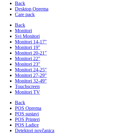
Back
Desktop Oprema
Care pack
Back
Monitori
Svi Monitori
Monitori 14-17"
Monitori 19"
Monitori 20-21"
Monitori 22"
Monitori 23"
Monitori 24-25"
Monitori 27-29"
Monitori 32-49"
Touchscreen
Monitori TV
Back
POS Oprema
POS sustavi
POS Printeri
POS Ladice
Detektori novčanica