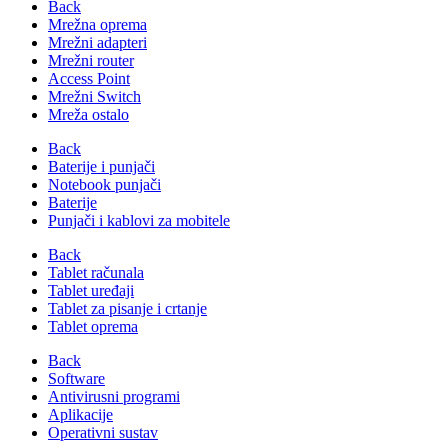
Back
Mrežna oprema
Mrežni adapteri
Mrežni router
Access Point
Mrežni Switch
Mreža ostalo
Back
Baterije i punjači
Notebook punjači
Baterije
Punjači i kablovi za mobitele
Back
Tablet računala
Tablet uređaji
Tablet za pisanje i crtanje
Tablet oprema
Back
Software
Antivirusni programi
Aplikacije
Operativni sustav