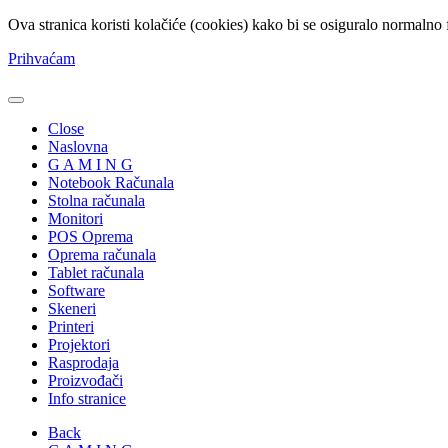
Ova stranica koristi kolačiće (cookies) kako bi se osiguralo normalno 
Prihvaćam
Close
Naslovna
G A M I N G
Notebook Računala
Stolna računala
Monitori
POS Oprema
Oprema računala
Tablet računala
Software
Skeneri
Printeri
Projektori
Rasprodaja
Proizvođači
Info stranice
Back