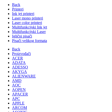
Back
Printeri
Ink jet printeri
Laser mono printeri
Laser color printeri
Multifunkcijski Ink jet
Multifunkcijski Laser
Iglični pisači
Pisači velikog formata
Back
Proizvođači
ACER
ADATA
ADESSO
AKYGA
ALIENWARE
AMD
AOC
AOPEN
APACER
APC
APPLE
ARCOM