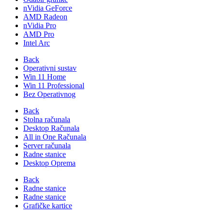
nVidia GeForce
AMD Radeon
nVidia Pro
AMD Pro
Intel Arc
Back
Operativni sustav
Win 11 Home
Win 11 Professional
Bez Operativnog
Back
Stolna računala
Desktop Računala
All in One Računala
Server računala
Radne stanice
Desktop Oprema
Back
Radne stanice
Radne stanice
Grafičke kartice