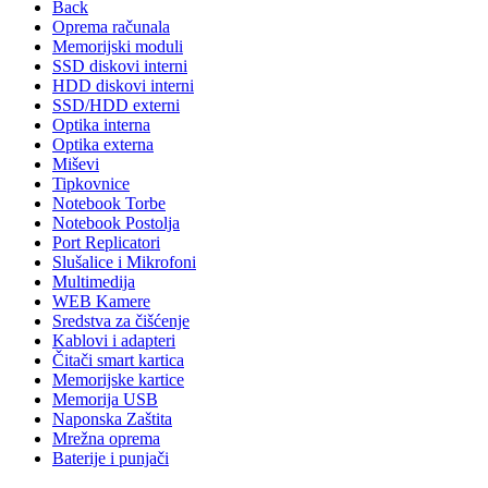
Back
Oprema računala
Memorijski moduli
SSD diskovi interni
HDD diskovi interni
SSD/HDD externi
Optika interna
Optika externa
Miševi
Tipkovnice
Notebook Torbe
Notebook Postolja
Port Replicatori
Slušalice i Mikrofoni
Multimedija
WEB Kamere
Sredstva za čišćenje
Kablovi i adapteri
Čitači smart kartica
Memorijske kartice
Memorija USB
Naponska Zaštita
Mrežna oprema
Baterije i punjači