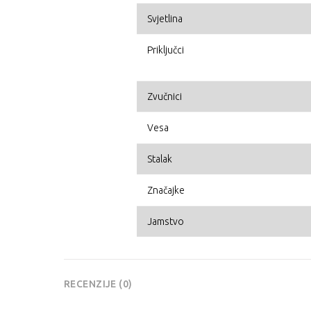
Svjetlina
Priključci
Zvučnici
Vesa
Stalak
Značajke
Jamstvo
RECENZIJE (0)