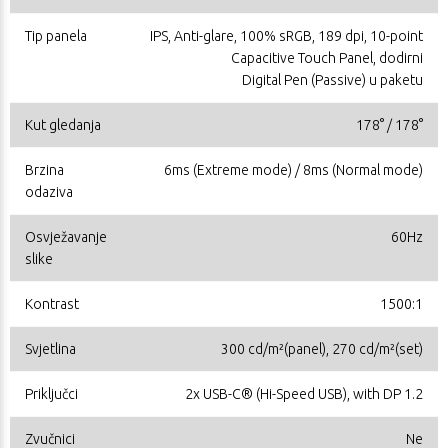
Tip panela
IPS, Anti-glare, 100% sRGB, 189 dpi, 10-point
Capacitive Touch Panel, dodirni
Digital Pen (Passive) u paketu
Kut gledanja
178° / 178°
Brzina
6ms (Extreme mode) / 8ms (Normal mode)
odaziva
Osvježavanje
60Hz
slike
Kontrast
1500:1
Svjetlina
300 cd/m²(panel), 270 cd/m²(set)
Priključci
2x USB-C® (Hi-Speed USB), with DP 1.2
Zvučnici
Ne