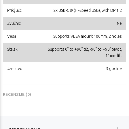
Priključci
2x USB-C® (Hi-Speed USB), with DP 1.2
Zvučnici
Ne
Vesa
Supports VESA mount 100mm, 2 holes
Stalak
Supports 0° to +90° tilt, -90° to +90° pivot,
11mm lift
Jamstvo
3 godine
RECENZIJE (0)