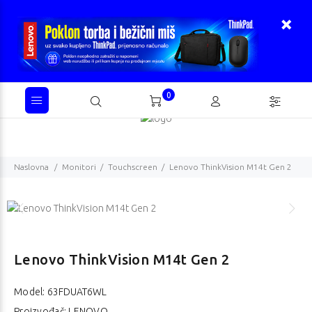
0
Naslovna
Monitori
Touchscreen
Lenovo ThinkVision M14t Gen 2
Lenovo ThinkVision M14t Gen 2
Model:
63FDUAT6WL
Proizvođač: LENOVO