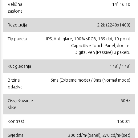
Veličina
14" 16:10
zaslona
Rezolucija
2.2k (2240x1400)
Tip panela
IPS, Anti-glare, 100% sRGB, 189 dpi, 10-point
Capacitive Touch Panel, dodirni
Digital Pen (Passive) u paketu
Kut gledanja
178° / 178°
Brzina
6ms (Extreme mode) / 8ms (Normal mode)
odaziva
Osvježavanje
60Hz
slike
Kontrast
1500:1
Svjetlina
300 cd/m²(panel), 270 cd/m²(set)